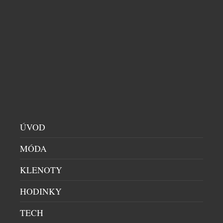
zdánlivě odlišných vůní vytvoříte vlastní, naprosto
unikátní podpis. Ideální pro vrstvení vůní jsou nové
parfémy The Sunny od Asombroso, značky známého
módního návrháře Osmanyho Laffity. „Vrstvení a
kombinování vůní je velkým trendem, který já
osobně miluji a inspiroval jsem se jím […]
ÚVOD
MÓDA
KLENOTY
HODINKY
TECH