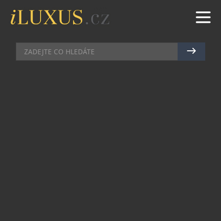
KOSMETIKA
|
2.9.2020
|
MAREK ZELENÝ
FOREO PŘEKVAPUJE NOVINKOU
PRO MUŽE
Švédská skintech značka FOREO zaznamenala
během karantény způsobené nemocí COVID
rekordní zájem o pečující pleťové produkty pro
muže. Rozhodla se proto co nejdříve uvést na trh
svou aktuální novinku – čistící a masážní přístroj
LUNA 3 Men.