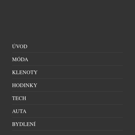
ÚVOD
MÓDA
KLENOTY
HODINKY
ČESKÉ NICHE PARFÉMY FURIOSA JSOU NYNÍ
BLÍŽ NEŽ KDY DŘÍV
TECH
KOSMETIKA
|
23.7.2026
AUTA
Svět autorských niche parfémů už není vyhrazen jen
úzkému okruhu znalců. Česká značka FURIOSA
BYDLENÍ
PARFUM LAB nově navázala exkluzivní spolupráci