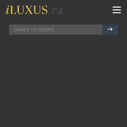
KOSMETIKA
|
2.10.2020
|
KAROLÍNA STEINBERGEROVÁ
TOUŽÍTE PO OČÍCH BEZ VRÁSEK,
OTOKŮ A TMAVÝCH KRUHŮ?
Profesionální francouzská kosmetika Sothys
přichází s
novou řadou
péče o oční kontury
Prescription Jeunesse, která nabízí okamžité
výsledky k dosažení svěžího a mladistvého
vzhledu očního okolí, bez tmavých kruhů a váčků.
Tato řada je vhodná pro ženy i muže všech
věkových kategorií a typů pleti:
• od 25 roku pro zachování zdravě a mladistvě
vypadajícího očního okolí,