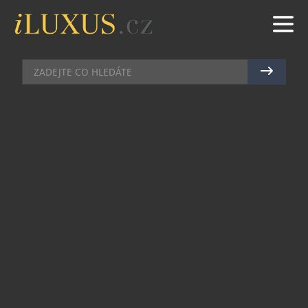
KOSMETIKA
|
19.10.2020
|
MAREK ZELENÝ
FOREO BEAR: CHYTRÉ ZAŘÍZENÍ
ZPEVŇUJÍCÍ PLEŤ
Inovativní značka FOREO uvádí na trh další
očekávanou novinku s pokrokovou technologií –
FOREO BEAR a BEAR Mini. Toto mikroproudové
masážní zařízení na obličej od švédské skintech
značky totiž přináší nový pohled na pečující
rutinu.