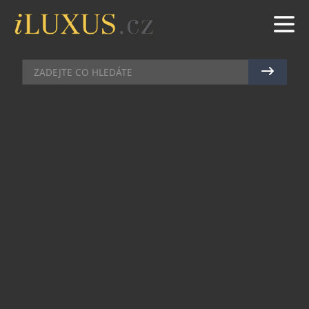
DOMÁCÍ BAR
|
12.11.2020
|
JAN PEŠEK
UNIKÁTNÍ LÁHVE PRÉMIOVÉHO
ALKOHOLU ŠITÉ NA MÍRU
Láhev prémiového alkoholu jako dárek je
většinou sázkou na jistotu, která vždy potěší
obdarovaného. K tomu, aby se z ní stal dárek
osobní a jedinečný nabízí společnost Jan Becher –
Pernod Ricard možnost personalizace ručně
psaným vzkazem na stužce nebo na láhvi,
provedené zkušenou kaligrafkou a oceňovanou
typografkou Petrou Dočekalovou.
Láhve, které můžete tímto způsobem