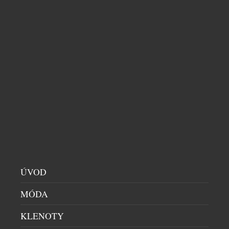
EXTRA DRY NENÍ NEJSUŠŠÍ. 6 TIPŮ, JAK SI
PROSECCO VYCHUTNAT NAPLNO
DOMÁCÍ BAR
|
29.7.2026
Sklenka prosecca patří k létu stejně přirozeně jako
dlouhé večery, večeře pod širým nebem a spontánní
setkání s přáteli. Své pevné místo si našlo také v
našich skleničkách. Česká republika je sedmým
největším dovozcem prosecca na světě a v případě
jemně perlivého frizzante jí patří dokonce druhé
místo. Mezinárodní den prosecca, který každoročně
připadá na […]
ÚVOD
MÓDA
KLENOTY