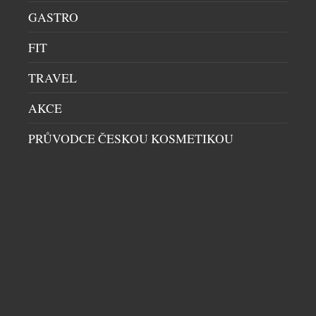
GASTRO
FIT
TRAVEL
AKCE
PRŮVODCE ČESKOU KOSMETIKOU
PROPADNĚTE I VY VRSTVENÍ VŮNÍ S
PÁNSKÝM A DÁMSKÝM PARFÉMEM THE
SUNNY
KOSMETIKA
|
3.8.2026
Už jste zkoušeli vrstvení vůní? Je to taková
neviditelná kreativní hra, kdy spojením dvou
zdánlivě odlišných vůní vytvoříte vlastní, naprosto
unikátní podpis. Ideální pro vrstvení vůní jsou nové
parfémy The Sunny od Asombroso, značky známého