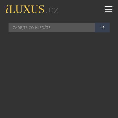
MÓDA
|
7.12.2020
|
MAREK ZELENÝ
EXTRAVAGANTNÍ OCHRANNÉ
ŠTÍTY LEXUS
Automobilka Lexus se rozhodla zpříjemnit pohyb,
i přes všechna omezení, která dnes ve světě
panují, a představila stylové ochranné štíty, které
pro ni navrhly designérky z Afriky. Důležité bylo
pohodlí i možnost rozeznat výrazy tváře, kterou
roušky znemožňují.