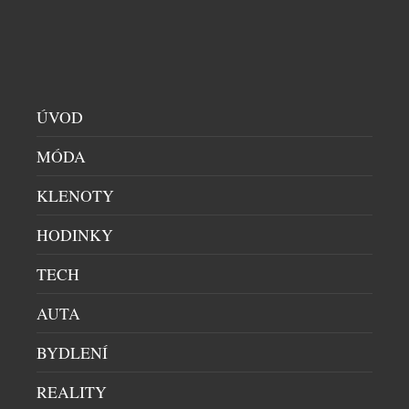
STAVÍCÍ NA KVALITĚ MÍSTO OKÁZALOSTI
DÁMSKÝ SVĚT
|
4.8.2026
Podzimní kolekce s.Oliver ukazuje, že současná
móda se vrací k nadčasovosti. Hlavní roli přebírá
promyšlený kapsulový šatník, v němž dominují
ÚVOD
hřejivé odstíny kávy – od mocha mousse přes taupe
až po espresso a smetanovou. Celek doplňuje tmavý
MÓDA
indigo denim, jenž propojuje přírodní materiály s
KLENOTY
městskou elegancí. Charakter kolekce vytvářejí
uvolněné siluety, široké kalhoty, lehce oversized […]
HODINKY
TECH
AUTA
BYDLENÍ
REALITY