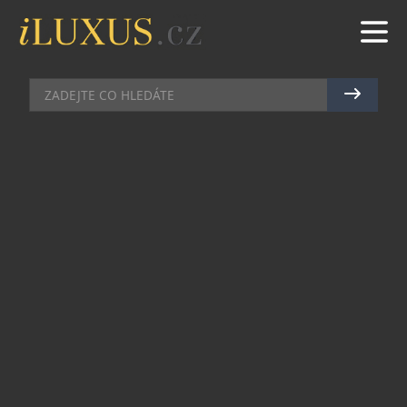
MÓDA
|
8.12.2020
|
MAREK ZELENÝ
HVĚZDNÁ KABELKA MACARON
GRAND, KTEROU NEDÁTE Z
RUKY
V kolekci Macaron české značky FOLBEUR se
zrodila hvězda v podobě elegantní a nadčasové
kabelky Macaron Grand. K oblíbené malé „cute“
kabelce Macaron Petit navrhla designérka
Markéta Folberová větší a prostornější variantu.