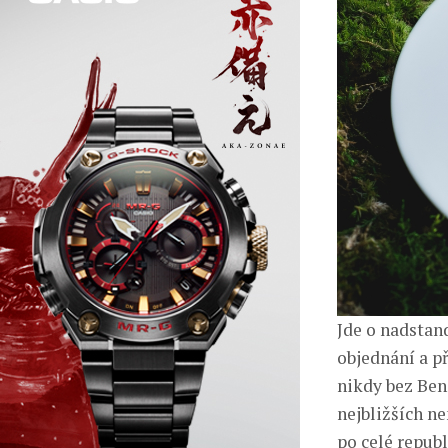
Jde o nadstan
objednání a p
nikdy bez Ben
nejbližších n
po celé repub