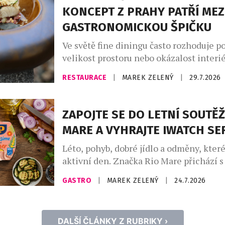
KONCEPT Z PRAHY PATŘÍ MEZ
GASTRONOMICKOU ŠPIČKU
Ve světě fine diningu často rozhoduje po
velikost prostoru nebo okázalost interié
Restaurace Benjamin14, která otevřela 
RESTAURACE
|
MAREK ZELENÝ
|
29.7.2026
roce 2018 v pražských Vršovicích, se vy
opačnou cestou. Místo co největší kapac
prostor pro pouhých deset hostů. Místo
ZAPOJTE SE DO LETNÍ SOUTĚŽ
servisu přišel osobní dialog. A místo o
MARE A VYHRAJTE IWATCH SER
kuchyní a hostem vznikla restaurace, […
Léto, pohyb, dobré jídlo a odměny, kter
aktivní den. Značka Rio Mare přichází s
soutěží, ve které můžete od 1. 7. do 31. 
GASTRO
|
MAREK ZELENÝ
|
24.7.2026
stylové iWatch Series 11 nebo každý de
jógamatku Rio Mare. Princip je jednoduc
koupit produkt Rio Mare, zaregistrovat
DALŠÍ ČLÁNKY Z RUBRIKY ›
jste ve […]