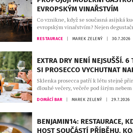
EVROPSKÝM VINAŘSTVÍM
Co vznikne, když se současná asijská ku
evropským vinařstvím? Nejen degustačn
série výjimečných večerů, které zvou ho
RESTAURACE
|
MAREK ZELENÝ
|
30.7.2026
napříč kontinenty, chutěmi i vinařskými
Café Buddha Group ve spolupráci s WI
připravila na podzim 2026 sérii tří tem
EXTRA DRY NENÍ NEJSUŠŠÍ. 6 
degustačních večerů. Dva z nich se usku
SI PROSECCO VYCHUTNAT N
restauraci PRU58, jeden v […]
Sklenka prosecca patří k létu stejně při
dlouhé večery, večeře pod širým nebem
setkání s přáteli. Své pevné místo si naš
DOMÁCÍ BAR
|
MAREK ZELENÝ
|
29.7.2026
našich skleničkách. Česká republika j
největším dovozcem prosecca na světě a
jemně perlivého frizzante jí patří doko
BENJAMIN14: RESTAURACE, KD
místo. Mezinárodní den prosecca, kter
HOST SOUČÁSTÍ PŘÍBĚHU. K
připadá na […]