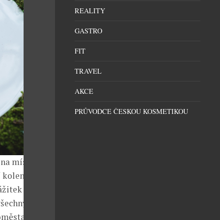
REALITY
GASTRO
FIT
TRAVEL
AKCE
PRŮVODCE ČESKOU KOSMETIKOU
 na místo
 kolena. „Už
ážitek v kruhu
všechny strany
oměsta.