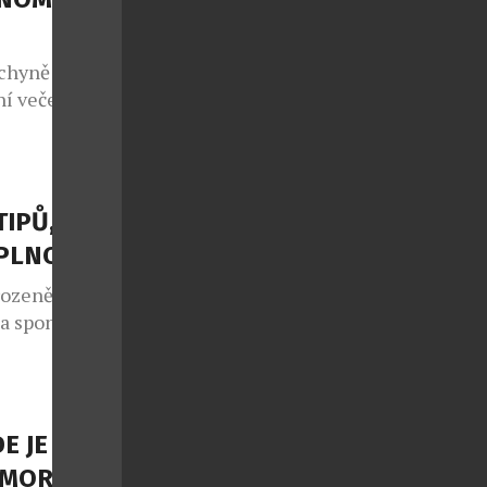
chyně potká s
í večeře, ale
sty na cestu
 regiony.
NEFRIENDS
atických
TIPŮ, JAK
teční v
APLNO
rozeně jako
 a spontánní
lo také v
e sedmým
 v případě
nce druhé
E JE
ý každoročně
OMORNÍ