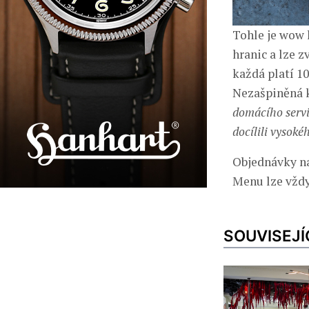
Tohle je wow 
hranic a lze z
každá platí 10
Nezašpiněná k
domácího servi
docílili vysoké
Objednávky na
Menu lze vždy
SOUVISEJÍ