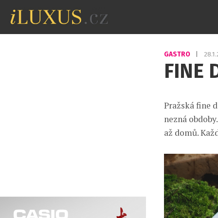
GASTRO
|
28.1
FINE 
Pražská fine 
nezná obdoby. 
až domů. Každ