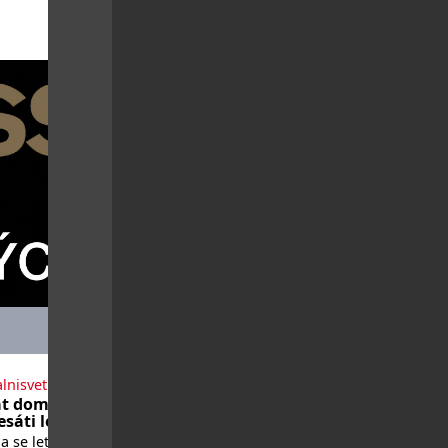
lnisvet.cz
t domů po
sáti letech
 se letos vrátí