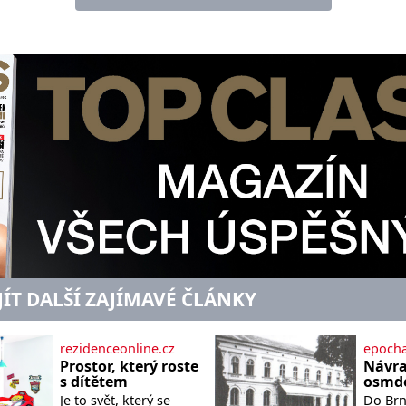
JÍT DALŠÍ ZAJÍMAVÉ ČLÁNKY
rezidenceonline.cz
epocha
Prostor, který roste
Návra
s dítětem
osmde
Je to svět, který se
Do Brna