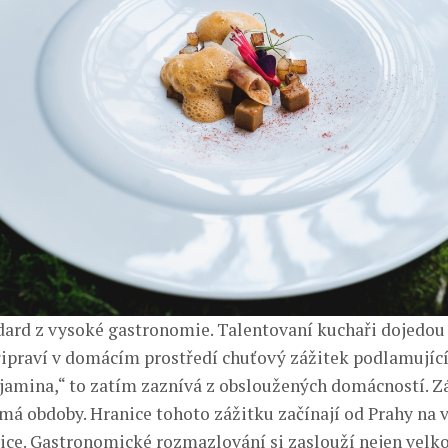
dard z vysoké gastronomie. Talentovaní kuchaři dojedou
řipraví v domácím prostředí chuťový zážitek podlamující
jamina,“ to zatím zaznívá z obsloužených domácností. Z
emá obdoby. Hranice tohoto zážitku začínají od Prahy na 
lice. Gastronomické rozmazlování si zaslouží nejen velk