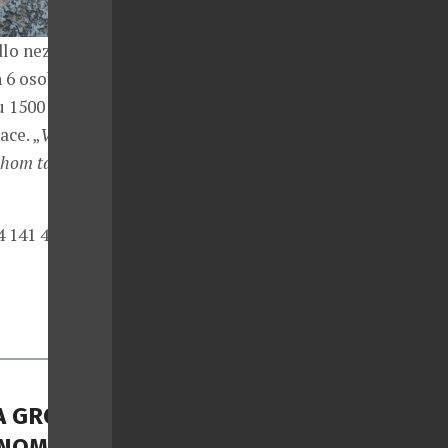
dlo nezná
 6 osob, jenž
 1500 Kč.
ce. „
V rámci
chom tak
 141 432.
A GROUP
NOMII S