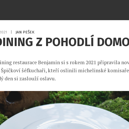
.2021
|
JAN PEŠEK
DINING Z POHODLÍ DOM
dining restaurace Benjamin si s rokem 2021 připravila nov
Špičkoví šéfkuchaři, kteří oslinili michelinské komisaře,
ý den si zaslouží oslavu.