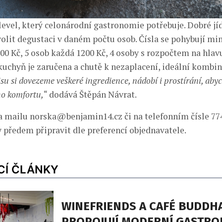
level, který celonárodní gastronomie potřebuje. Dobré jí
volit degustaci v daném počtu osob. Čísla se pohybují min
00 Kč, 5 osob každá 1200 Kč, 4 osoby s rozpočtem na hlavu
uchyň je zaručena a chutě k nezaplacení, ideální kombina
su si dovezeme veškeré ingredience, nádobí i prostírání, aby
ho komfortu,
“ dodává Štěpán Návrat.
 mailu norska@benjamin14.cz či na telefonním čísle 774
 předem připravit dle preferencí objednavatele.
CÍ ČLÁNKY
WINEFRIENDS A CAFÉ BUDDH
PROPOJUJÍ MODERNÍ GASTRO