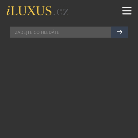
AUTA
|
17.2.2021
|
JAN PEŠEK
UMĚLCI PROMĚNILI LEXUS UX V
KVĚTINOVOU ZAHRADU
Vítězem druhého ročníku výtvarné soutěže UX Art
Car se stalo ztvárnění tradiční japonské
meditační zahrady. V projektu „Zenová zahrada“
studia Clap ze španělské Valencie byla celá
karoserie prémiového kompaktního crossoveru
firmy Lexus pokryta speciálním vzorem tvořeným
tisíci papírových okvětních lístků.