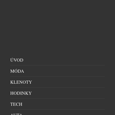
Čtvrt století po své premiéře dnes Aston Martin
odhaluje limitovanou edici Vanquish 25: exkluzivní
poctu třem generacím tohoto slavného britského
automobilu, vytvořenou zakázkovým oddělením Q
by Aston Martin. Designéři a umělečtí řemeslníci
divize zakázkových úprav Q by Aston Martin
uplatňují své bezkonkurenční zkušenosti při tvorbě
vozů na míru a speciálních modelů a nejlepší
ukázkou je […]
ÚVOD
MÓDA
KLENOTY
HODINKY
TECH
MERCEDES-BENZ PŘEDSTAVUJE NA WTA
AUTA