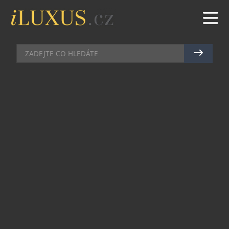
KOSMETIKA
|
23.2.2021
|
MAREK ZELENÝ
KDYŽ SE ROCKOVÁ HUDBA A
MÓDA ODRÁŽÍ VE VŮNI
Rozmanitá, ale zároveň jednotná značka Zadig &
Voltaire je poháněná radostí, rockem, elegancí a
svobodou. Nová vůně je nápadem Cécilie
Bönströmové, umělecké ředitelky společnosti.
THIS IS US! je vůně jak pro ni, tak pro něj. Jedním
slovem: univerzální. Více Zadig než kdy jindy,
završuje linii THIS IS!, uvedenou na trh v roce
2016. Žádné pohlaví, žádný věk, žádné hranice.