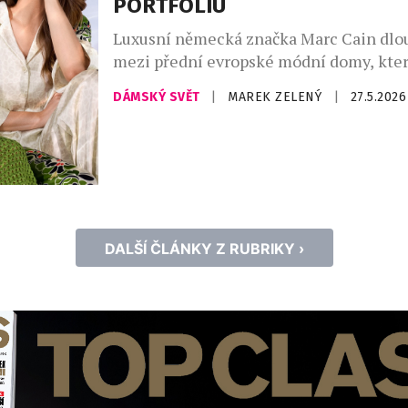
PORTFOLIU
Luxusní německá značka Marc Cain dlo
mezi přední evropské módní domy, kter
současnou podobu ženské elegance. Ko
DÁMSKÝ SVĚT
|
MAREK ZELENÝ
|
27.5.2026
precizního zpracování, inovativních ma
smyslu pro detail, vytváří kolekce, kter
sebevědomé ženy po celém světě. Spoje
kvality a moderní ženskosti, Marc Cain
zapadá do konceptu prémiového multib
Sport, který značku nyní […]
DALŠÍ ČLÁNKY Z RUBRIKY ›