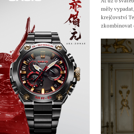
Ať už o svateb
měly vypadat,
krejčovství T
zkombinovat dl