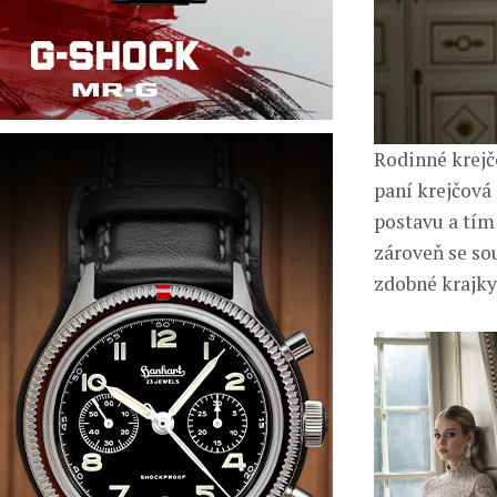
Rodinné krejč
paní krejčová 
postavu a tím
zároveň se sou
zdobné krajky,