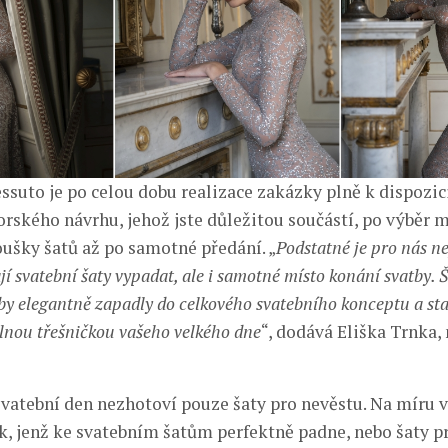
ssuto je po celou dobu realizace zakázky plně k dispozic
rského návrhu, jehož jste důležitou součástí, po výběr m
oušky šatů až po samotné předání. „
Podstatné je pro nás n
jí svatební šaty vypadat, ale i samotné místo konání svatby. Š
aby elegantně zapadly do celkového svatebního konceptu a sta
nou třešničkou vašeho velkého dne
“, dodává Eliška Trnka,
vatební den nezhotoví pouze šaty pro nevěstu. Na míru v
k, jenž ke svatebním šatům perfektně padne, nebo šaty pr