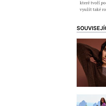
které tvoří p
využít také ro
SOUVISEJÍ