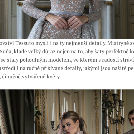
ovství Tessuto myslí i na ty nejmenší detaily. Mistryně s
Soňa, klade velký důraz nejen na to, aby šaty perfektně 
 se staly pohodlným modelem, ve kterém s radostí stráví 
středí i na ručně přišívané detaily, jakými jsou našité per
 či ručně vytvářené květy.