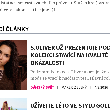
odstatnou součást svatebního průvodu. Služeb krejčovst
diče, a nakonec i ti nejmenší.
CÍ ČLÁNKY
S.OLIVER UŽ PREZENTUJE PO
KOLEKCI STAVÍCÍ NA KVALITĚ
OKÁZALOSTI
Podzimní kolekce s.Oliver ukazuje, že 
móda se vrací k nadčasovosti. Hlavní rol
promyšlený kapsulový šatník, v němž d
DÁMSKÝ SVĚT
|
MAREK ZELENÝ
|
4.8.2026
hřejivé odstíny kávy – od mocha mouss
až po espresso a smetanovou. Celek do
indigo denim, jenž propojuje přírodní m
UŽÍVEJTE LÉTO VE STYLU GO
městskou elegancí. Charakter kolekce v