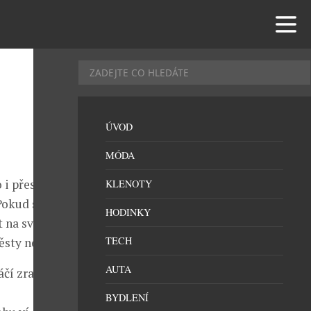
ÚVOD
MÓDA
 i přes
KLENOTY
Pokud se na
HODINKY
t na svatební
TECH
ěsty neobejde.
AUTA
áčí zraky
BYDLENÍ