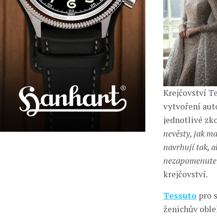
Krejčovství Te
vytvoření auto
jednotlivé zk
nevěsty, jak ma
navrhují tak, 
nezapomenutel
krejčovství.
Tessuto
pro s
ženichův oble