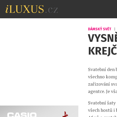
DÁMSKÝ SVĚT
|
VYSNĚ
KREJ
Svatební den b
všechno kompl
zařizování sv
agentce. Je vš
Svatební šaty 
všech hostů i