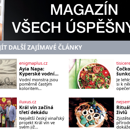
JÍT DALŠÍ ZAJÍMAVÉ ČLÁNKY
enigmaplus.cz
tisicer
Ayia Napa:
Čočko
Kyperské vodní
šunk
monstrum s
Vodní monstra jsou
Je lehk
mírumilovnou
poměrně častým
si k n
povahou
koloritem
opečen
nejrůznějších jezer,
čerstv
řek či ostrovů. Mnozí
bude c
skeptici to přikládají
báseň. Suroviny 250 
iluxus.cz
nejse
hlavně snaze dané
vaší o
Král vín začíná
Rituá
místo zviditelnit a
150 g c
třetí dekádu
živlů
přitáhnout k němu
velká 
Největší český vinařský
Zjistěte
pozornost záhadám
lžíce
projekt Král vín ve
přírod
nakloněných turi
svém již
dokáže