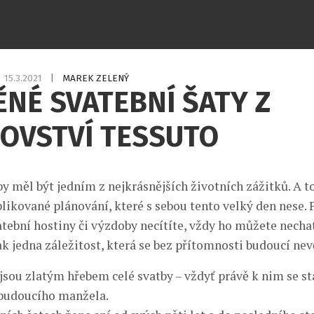
15.3.2021
|
MAREK ZELENÝ
NÉ SVATEBNÍ ŠATY Z
ČOVSTVÍ TESSUTO
y měl být jedním z nejkrásnějších životních zážitků. A to
ikované plánování, které s sebou tento velký den nese. 
atební hostiny či výzdoby necítíte, vždy ho můžete necha
ak jedna záležitost, která se bez přítomnosti budoucí nev
jsou zlatým hřebem celé svatby – vždyť právě k nim se st
 budoucího manžela.