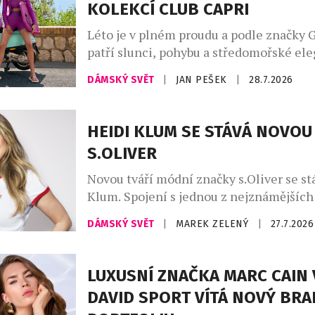
KOLEKCÍ CLUB CAPRI
uvolněné siluety, široké kalhoty, lehce 
Léto je v plném proudu a podle značky 
patří slunci, pohybu a středomořské ele
Kolekce Club Capri vás přenese na legen
DÁMSKÝ SVĚT
|
JAN PEŠEK
|
28.7.2026
ostrov, s jeho uvolněnou atmosférou a
luxusem, který Capri už po desetiletí s
kolekci najdete stylové modely na tenis,
HEIDI KLUM SE STÁVÁ NOVOU
pilates, fitness, stejně jako luxusní plav
S.OLIVER
resortwear – […]
Novou tváří módní značky s.Oliver se st
Klum. Spojení s jednou z nejznámějších
módního průmyslu upevňuje pozici znač
DÁMSKÝ SVĚT
|
MAREK ZELENÝ
|
27.7.2026
dostupné ležérní módy a přináší svěží en
český trh. V osobě supermodelky, podni
ikony Heidi Klum získává s.Oliver jednu
LUXUSNÍ ZNAČKA MARC CAIN 
nejznámějších osobností světové módy. 
DAVID SPORT VÍTÁ NOVÝ BRA
snoubí globální charisma […]