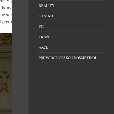
hu ví, jak by
REALITY
edstavu
ané šaty
GASTRO
í postavě.
FIT
TRAVEL
AKCE
PRŮVODCE ČESKOU KOSMETIKOU