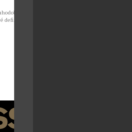
uhodobě patří
é definují
mbinací
teriálů a
é oslovují
ním luxusu,
 skvěle
randu David