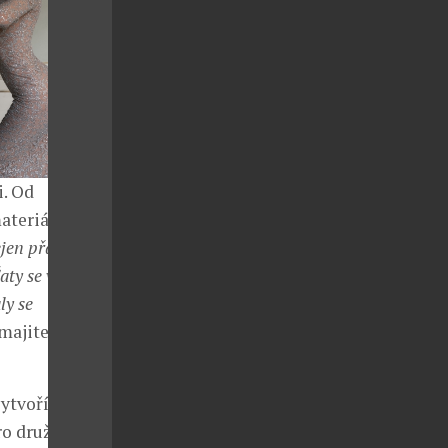
i. Od
ateriálu, přes
ejen přání
aty se vždy
ly se
 majitelka
ytvoří také
o družičky,