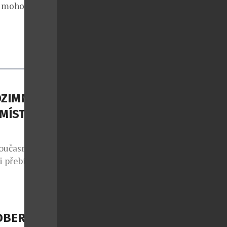
ví mohou
DZIMNÍ
 MÍSTO
současná
i přebírá
ominují
e přes taupe
plňuje tmavý
ateriály s
LDBERGH S
ytvářejí