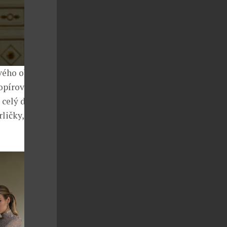
vého oboru,
kopírovaly
celý den, ale
ličky, přišité