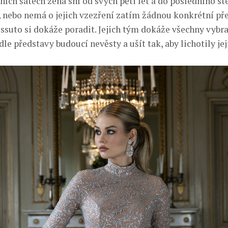
ních šatech žena sní od svých pěti let a do posledního ste
 nebo nemá o jejich vzezření zatím žádnou konkrétní př
essuto si dokáže poradit. Jejich tým dokáže všechny vybr
e představy budoucí nevěsty a ušít tak, aby lichotily jej