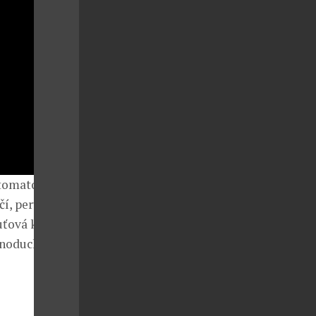
 tomatovou
čí, peruánský
ťová kolena.
noduchá, ale