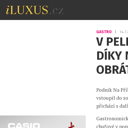
GASTRO
|
14.7
V PEL
DÍKY
OBRÁ
Podnik Na Pří
vstoupil do so
přichází s da
Gastronomický
chuťové v pom