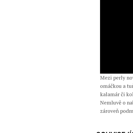
Mezi perly no
omáčkou a tuň
kalamár či ko
Nemluvě o nab
zároveň podman