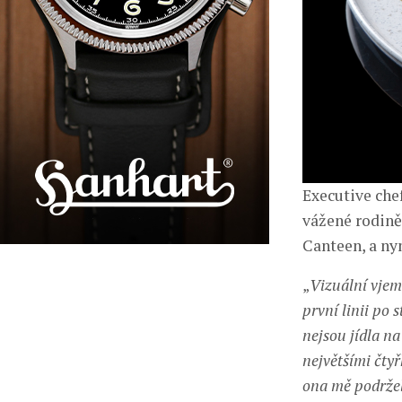
Executive chef
vážené rodině
Canteen, a nyn
„
Vizuální vjem
první linii po 
nejsou jídla na
největšími čty
ona mě podržel