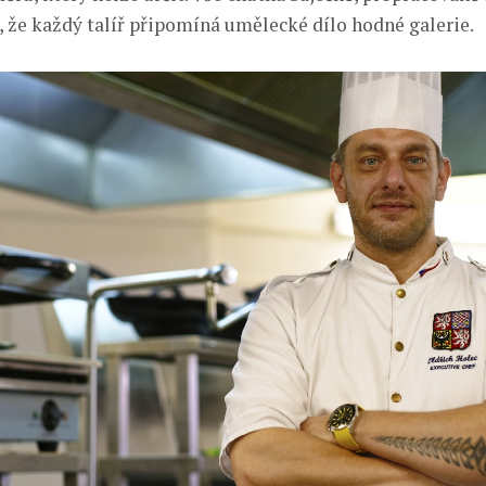
, že každý talíř připomíná umělecké dílo hodné galerie.