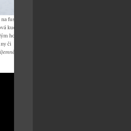
 na fusion
ová kuchyně,
ždým hostem u
ny či
říjemně