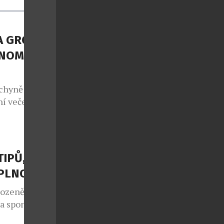
A GROUP
NOMII S
chyně potká s
í večeře, ale
sty na cestu
 regiony.
NEFRIENDS
atických
TIPŮ, JAK
teční v
APLNO
rozeně jako
 a spontánní
lo také v