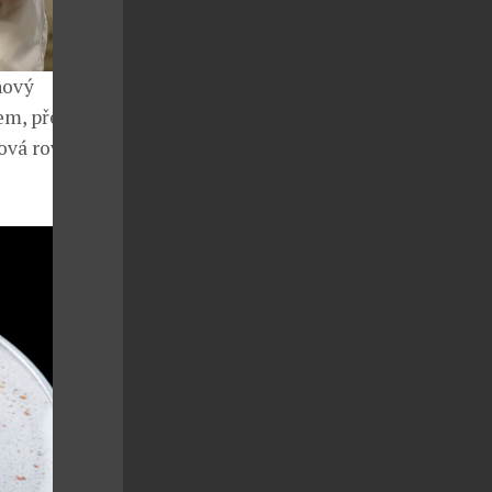
nový
em, přesto
lová rovinka