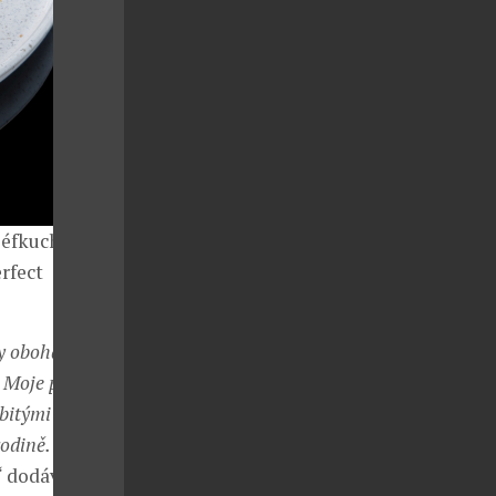
šéfkuchař ve
rfect
y obohatit v
í. Moje pokrmy
abitými
rodině. Právě
“ dodává s