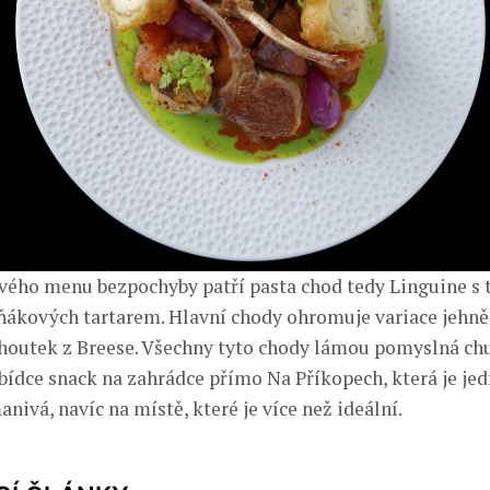
vého menu bezpochyby patří pasta chod tedy Linguine s
ákových tartarem. Hlavní chody ohromuje variace jehně
houtek z Breese. Všechny tyto chody lámou pomyslná chu
ídce snack na zahrádce přímo Na Příkopech, která je jed
ivá, navíc na místě, které je více než ideální.