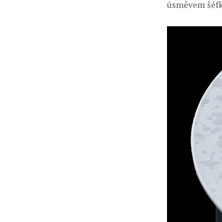
úsměvem šéfk