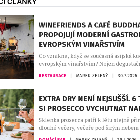
CÍ ČLÁNKY
WINEFRIENDS A CAFÉ BUDDH
PROPOJUJÍ MODERNÍ GASTRO
EVROPSKÝM VINAŘSTVÍM
Co vznikne, když se současná asijská ku
evropským vinařstvím? Nejen degustačn
série výjimečných večerů, které zvou ho
RESTAURACE
|
MAREK ZELENÝ
|
30.7.2026
napříč kontinenty, chutěmi i vinařskými
Café Buddha Group ve spolupráci s WI
připravila na podzim 2026 sérii tří tem
EXTRA DRY NENÍ NEJSUŠŠÍ. 6 
degustačních večerů. Dva z nich se usku
SI PROSECCO VYCHUTNAT N
restauraci PRU58, jeden v […]
Sklenka prosecca patří k létu stejně při
dlouhé večery, večeře pod širým nebem
setkání s přáteli. Své pevné místo si naš
DOMÁCÍ BAR
|
MAREK ZELENÝ
|
29.7.2026