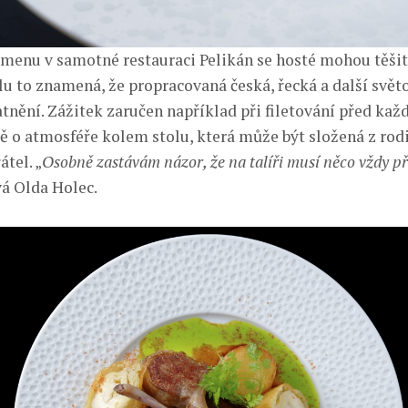
menu v samotné restauraci Pelikán se hosté mohou těšit
álu to znamená, že propracovaná česká, řecká a další svět
atnění. Zážitek zaručen například při filetování před ka
ě o atmosféře kolem stolu, která může být složená z rodi
tel. „
Osobně zastávám názor, že na talíři musí něco vždy p
vá Olda Holec.