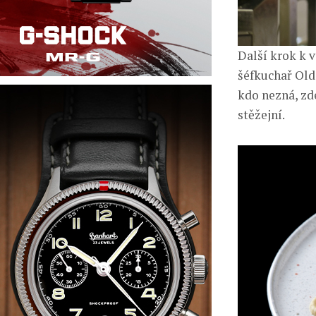
Další krok k 
šéfkuchař Old
kdo nezná, zde
stěžejní.