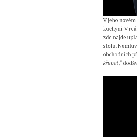
V jeho novém 
kuchyni. V re
zde najde upl
stolu. Nemluv
obchodních přá
křupat
,“ dodá