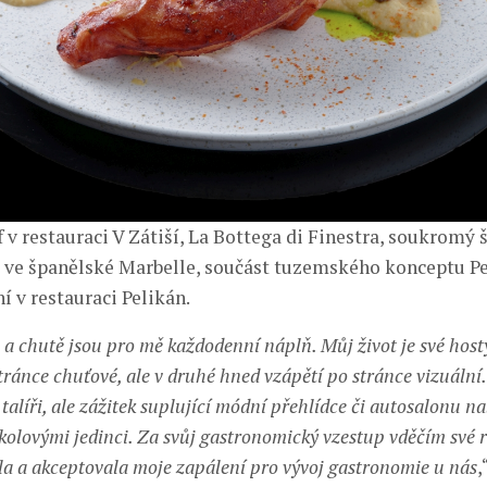
 v restauraci V Zátiší, La Bottega di Finestra, soukromý 
 ve španělské Marbelle, součást tuzemského konceptu Pe
í v restauraci Pelikán.
 a chutě jsou pro mě každodenní náplň. Můj život je své host
stránce chuťové, ale v druhé hned vzápětí po stránce vizuáln
 talíři, ale zážitek suplující módní přehlídce či autosalonu n
řkolovými jedinci. Za svůj gastronomický vzestup vděčím své 
a a akceptovala moje zapálení pro vývoj gastronomie u nás
,