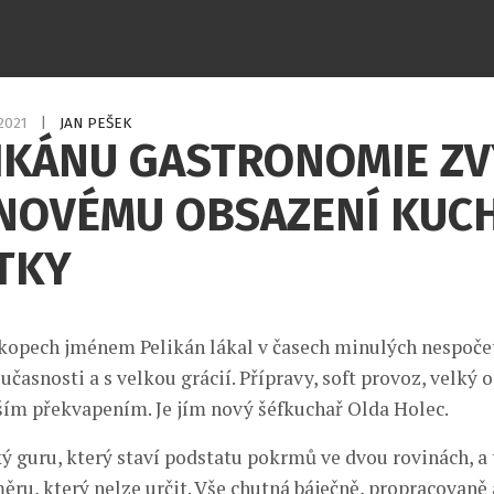
.2021
|
JAN PEŠEK
IKÁNU GASTRONOMIE ZV
 NOVÉMU OBSAZENÍ KUC
TKY
kopech jménem Pelikán lákal v časech minulých nespočet
učasnosti a s velkou grácií. Přípravy, soft provoz, velký 
lším překvapením. Je jím nový šéfkuchař Olda Holec.
 guru, který staví podstatu pokrmů ve dvou rovinách, a t
ěru, který nelze určit. Vše chutná báječně, propracovaně 