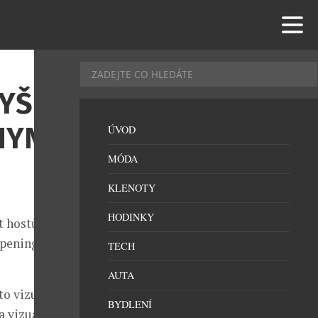
YŠUJE
HYNĚ
ÚVOD
MÓDA
KLENOTY
HODINKY
 hostů. Nyní
opening a nyní
TECH
AUTA
o vizuální a
BYDLENÍ
a vizuálně na