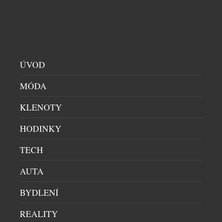
evropských trhů. Po získání všech potřebných
regulatorních schválení budou moci zákazníci
Emirates […]
ÚVOD
MÓDA
KLENOTY
HODINKY
LIDÉ NECHTĚJÍ FOTIT OBČANKU. REGISTRACE
PŘES BANK ID FUNGUJE VÝRAZNĚ LÉPE NEŽ
TECH
KLASICKÉ OVĚŘENÍ
AUTA
HIGH SOCIETY
|
21.7.2026
Registrace do digitálních služeb bývá otázkou
BYDLENÍ
několika minut. Přesto právě v posledních krocích
firmy často přicházejí o část zákazníků. Nutnost
REALITY