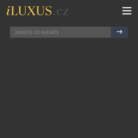
HIGH SOCIETY
|
16.7.2021
|
MAREK ZELENÝ
PRODUCENT SPIKE LEE SI
PROKAZATELNĚ ZAMILOVAL
MONTBLANC
Režisér, scénárista a producent Spike Lee, který
byl jmenován prezidentem poroty letošního 74.
ročníku Filmového festivalu v Cannes, byl na
svých cestách zachycen s koženými doplňky
značky Montblanc z kolekce M_GRAM 4810. Na
fotografiích byl zachycen v Paříži (1.7.), po příletu
do Nice (4.7.) a také společně s Nicolasem
Baretzkim, CEO Montblanc v hotelu Martinez v