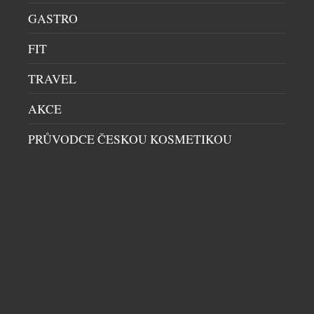
fotit občanský průkaz, pořizovat selfie nebo
GASTRO
opakovaně vyplňovat informace může během
registrace vytvářet zbytečné překážky, kvůli kterým
FIT
někteří zákazníci proces registrace nedokončí.
Společnost Twisto proto do registračního procesu
TRAVEL
zapojila Bank iD, tedy ověření uživatelů pomocí […]
AKCE
PRŮVODCE ČESKOU KOSMETIKOU
ŠAMPAŇSKÉ MUMM OPĚT ROZZÁŘILO
KARLOVY VARY: EXKLUZIVNÍ PARTY V
ZAHRADÁCH HOTELU IMPERIAL
HIGH SOCIETY
|
9.7.2026