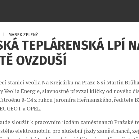
1
|
MAREK ZELENÝ
KÁ TEPLÁRENSKÁ LPÍ N
TĚ OVZDUŠÍ
cí stanici Veolia Na Krejcárku na Praze 8 si Martin Brůha
y Veolia Energie, slavnostně převzal klíčky od nového či
Citroënu ë-C4 z rukou Jaromíra Heřmanského, ředitele B
 PEUGEOT a OPEL.
bude sloužit k pracovním jízdám zaměstnanců Pražské te
stého elektromobilu pro služební jízdy zaměstnanců, z