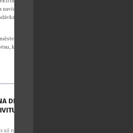
ektřiny a
a navíc jsou
odávka tepla
d městem.
ënu, který
A DI
IVITU
s už nejde