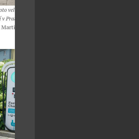
oto velmi
í v Praze. Nový
á Martin Brůha