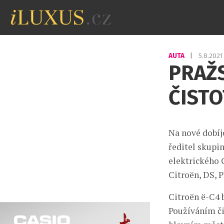
AUTA
|
5.8.202
PRAŽS
ČISTO
Na nové dobíje
ředitel skupin
elektrického 
Citroën, DS,
Citroën ë-C4 
Používáním či