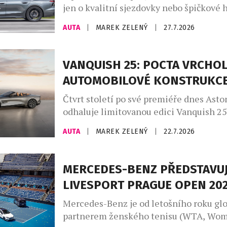
jen o kvalitní sjezdovky nebo špičkové h
větší roli hrají značky, které dokážou do
AUTA
|
MAREK ZELENÝ
|
27.7.2026
charakter místa. Madonna di Campiglio 
už dvanáct let prostřednictvím partners
společností Audi, jež se stala nedílnou 
VANQUISH 25: POCTA VRCHO
života tohoto prestižního střediska. Sp
AUTOMOBILOVÉ KONSTRUKC
nevzniklo pouze z marketingových důvo
Madonna […]
Čtvrt století po své premiéře dnes Asto
odhaluje limitovanou edici Vanquish 25
poctu třem generacím tohoto slavného 
AUTA
|
MAREK ZELENÝ
|
22.7.2026
automobilu, vytvořenou zakázkovým od
Aston Martin. Designéři a umělečtí řem
divize zakázkových úprav Q by Aston M
MERCEDES-BENZ PŘEDSTAVUJ
uplatňují své bezkonkurenční zkušenost
LIVESPORT PRAGUE OPEN 20
vozů na míru a speciálních modelů a ne
ukázkou je […]
Mercedes-Benz je od letošního roku gl
partnerem ženského tenisu (WTA, Wom