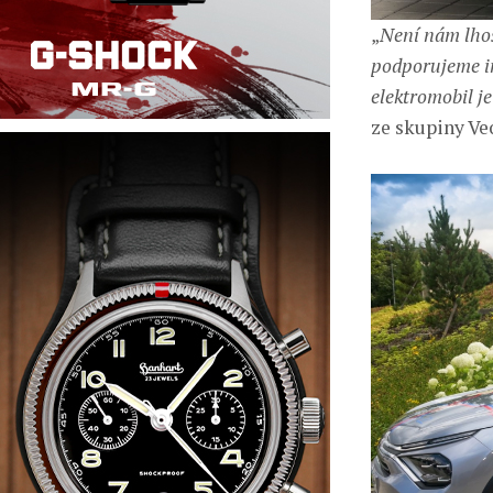
„
Není nám lhos
podporujeme ino
elektromobil je
ze skupiny Veo