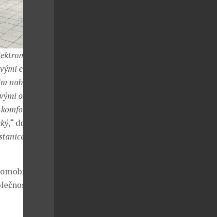
lektromobility
ovými emisemi
m nabízí, totiž
ovými otřesy a
 komfortem,
cký
,“ doplnil
stanice vůz
romobility
olečnost