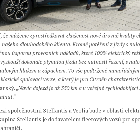
ší, že můžeme zprostředkovat zkušenost nové úrovně kvality e
ašeho dlouhodobého klienta. Kromě potěšení z jízdy s nul
čnou úsporou provozních nákladů, které 100% elektrický reži
 vyzkouší dokonale plynulou jízdu bez nutnosti řazení, s nul
s nulovým hlukem a zápachem. To vše podtržené mimořádným
i klasické spalovací verze, a který je pro Citroën charakteristi
nský. „
Navíc dojezd je až 350 km a u veřejné rychlodobíjecí 
 minut
.“
zi společnostmi Stellantis a Veolia bude v oblasti elekt
kupina Stellantis je dodavatelem fleetových vozů pro sp
zahraničí.