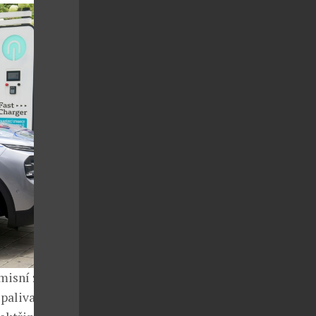
misní zátěž v
paliva,