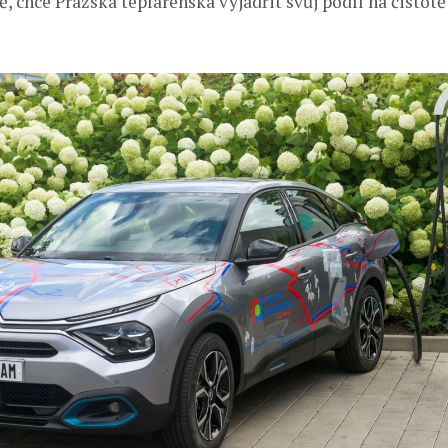
, chce Pražská teplárenská vyjádřit svůj podíl na čistotě