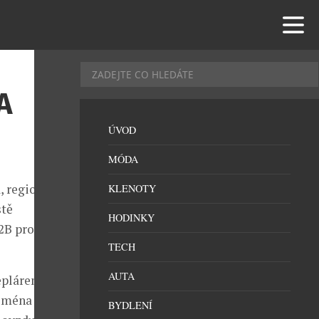
A
ÚVOD
MÓDA
, regionální
KLENOTY
stě
HODINKY
2B pro značky
TECH
AUTA
plárenské.
ejména po
BYDLENÍ