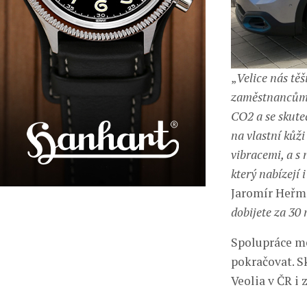
„
Velice nás tě
zaměstnancům n
CO2 a se skute
na vlastní kůži
vibracemi, a 
který nabízejí 
Jaromír Heřma
dobijete za 30
Spolupráce me
pokračovat. S
Veolia v ČR i 