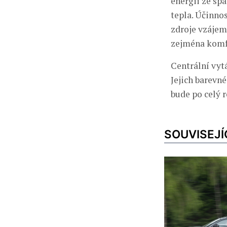
energii ze sp
tepla. Účinnos
zdroje vzájem
zejména komfo
Centrální vyt
Jejich barevn
bude po celý 
SOUVISEJÍ