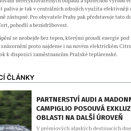
alování nerecyklovatelných odpadů a společnou výrobu el
t paliva je tak v centrálních zdrojích využita efektivněji 
ně zástupné. Pro obyvatele Prahy pak představuje tato d
rt, pohodlí a bezúdržbovost.
ápění se neobejde bez tepen, kterými proudí energie po
é znázornění proto najdeme i na novém elektrickém Citro
rok k dispozici zaměstnancům Pražské teplárenské.
CÍ ČLÁNKY
PARTNERSTVÍ AUDI A MADONN
CAMPIGLIO POSOUVÁ EXKLUZ
OBLASTI NA DALŠÍ ÚROVEŇ
V prémiových alpských destinacích dne