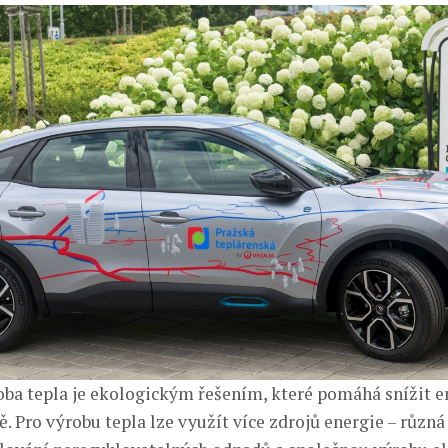
oba tepla je ekologickým řešením, které pomáhá snížit e
 Pro výrobu tepla lze využít více zdrojů energie – různá 