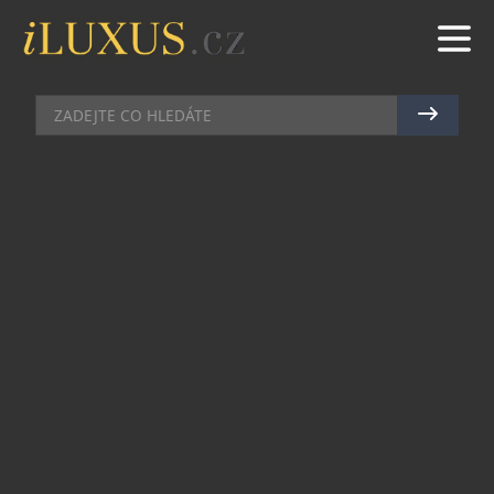
GASTRO
|
5.8.2021
|
JAN PEŠEK
SBĚRATELÉ VÍNA A WHISKY
ROZŠIŘUJÍ OBZORY: RUM DALŠÍ
ALTERNATIVNÍ INVESTICÍ
Letos již čtvrté vydání magazínu Top Class
přineslo článek Jiřího Marečka o investicích do
rumů. Ty se totiž ukazují v poslední době jako
zajímavou alternativní investicí, do které se
pouští čím dál tím větší množství sběratelů vín,
koňaků či whisky. „
Rum má vše, co potřebujete pro
investiční alkohol: omezená dostupnost, jedinečný
příběh o původu a mnoho dalších charakteristik single