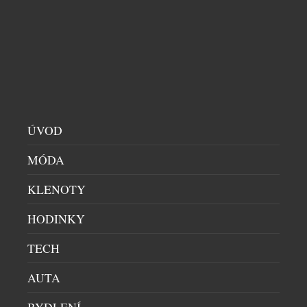
našich skleničkách. Česká republika je sedmým
největším dovozcem prosecca na světě a v případě
jemně perlivého frizzante jí patří dokonce druhé
místo. Mezinárodní den prosecca, který každoročně
připadá na […]
ÚVOD
MÓDA
KLENOTY
HODINKY
BENJAMIN14: RESTAURACE, KDE JE HOST
TECH
SOUČÁSTÍ PŘÍBĚHU. KOMORNÍ KONCEPT Z
PRAHY PATŘÍ MEZI GASTRONOMICKOU
AUTA
ŠPIČKU
BYDLENÍ