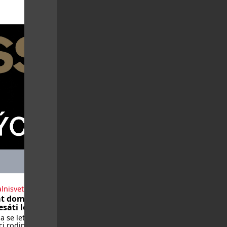
edím Call […]
lnisvet.cz
t domů po
sáti letech
 se letos vrátí
i rodin, které