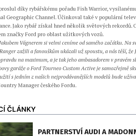
proslul díky rybářskému pořadu Fish Warrior, vysílanému
nal Geographic Channel. Účinkoval také v populární telev
ance. Jako rybář získal hned několik světových rekordů. 
m značky Ford pro oblast užitkových vozů.
Jakubem Vágnerem si velmi ceníme od samého začátku. Na s
Ranger zažili a fanouškům ukázali už spoustu, a nás těší, že
opravdu na maximum, a je tak jeho ambasadorem v pravém sl
bovy garáže o Ford Tourneo Custom Active je samozřejmě skv
soužití s jedním z našich nejprodávanějších modelů bude užíva
Country Manager českého Fordu.
CÍ ČLÁNKY
PARTNERSTVÍ AUDI A MADONN