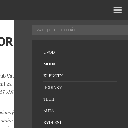
FORD
ÚVOD
MÓDA
kub Vágner
KLENOTY
il za
HODINKY
57 kW (213
TECH
AUTA
dobný. Je to
tahání lodě a
BYDLENÍ