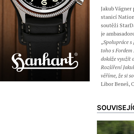
Jakub Vágner 
stanicí Natio
soutěži StarD
je ambasadore
„
Spolupráce s 
toho s Fordem 
dokáže využít 
Rozšíření Jaku
věříme, že si 
Libor Beneš, 
SOUVISEJÍ