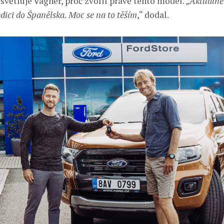
ysvětluje Vágner, proč zvolil právě tento model. „
Aktuálně
dici do Španělska. Moc se na to těším
,“ dodal.