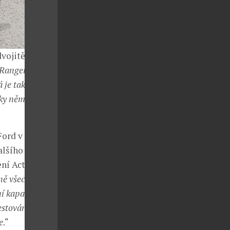
vojitě
Ranger mi díky
á je také
Díky němu mám
ord v garáži
alšího „člena
í Active.
ně všechno, co
ní kapacity
stování je tady
e
.“