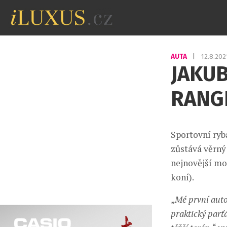
AUTA
|
12.8.20
JAKUB
RANG
Sportovní ryb
zůstává věrný
nejnovější mo
koní).
„
Mé první auto
praktický parťá