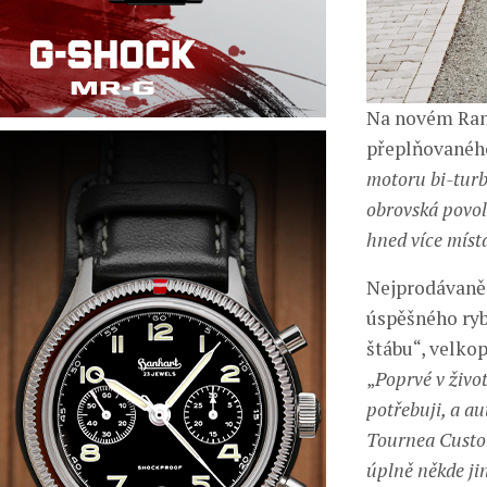
Na novém Rang
přeplňovaného 
motoru bi-turbo
obrovská povol
hned více míst
Nejprodávaněj
úspěšného rybá
štábu“, velko
„
Poprvé v živo
potřebuji, a a
Tournea Custom
úplně někde jin