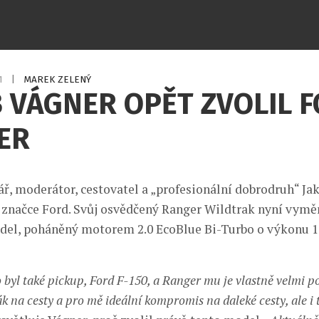
21
|
MAREK ZELENÝ
 VÁGNER OPĚT ZVOLIL 
ER
ář, moderátor, cestovatel a „profesionální dobrodruh“ Ja
 značce Ford. Svůj osvědčený Ranger Wildtrak nyní vyměn
del, poháněný motorem 2.0 EcoBlue Bi-Turbo o výkonu 1
 byl také pickup, Ford F-150, a Ranger mu je vlastně velmi po
k na cesty a pro mě ideální kompromis na daleké cesty, ale i 