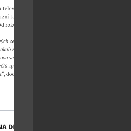
 televizní
izní taneční
Od roku 2020
vých cestách
 Jakub Rangera
ova smyslu.
ělá zpráva,
t
“, dodává
A DI