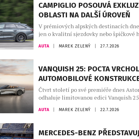
CAMPIGLIO POSOUVÁ EXKLUZ
OBLASTI NA DALŠÍ ÚROVEŇ
V prémiových alpských destinacích dne
jen o kvalitní sjezdovky nebo špičkové h
větší roli hrají značky, které dokážou do
AUTA
|
MAREK ZELENÝ
|
27.7.2026
charakter místa. Madonna di Campiglio 
už dvanáct let prostřednictvím partners
společností Audi, jež se stala nedílnou 
VANQUISH 25: POCTA VRCHO
života tohoto prestižního střediska. Sp
AUTOMOBILOVÉ KONSTRUKC
nevzniklo pouze z marketingových důvo
Madonna […]
Čtvrt století po své premiéře dnes Asto
odhaluje limitovanou edici Vanquish 25
poctu třem generacím tohoto slavného 
AUTA
|
MAREK ZELENÝ
|
22.7.2026
automobilu, vytvořenou zakázkovým od
Aston Martin. Designéři a umělečtí řem
divize zakázkových úprav Q by Aston M
MERCEDES-BENZ PŘEDSTAVUJ
uplatňují své bezkonkurenční zkušenost