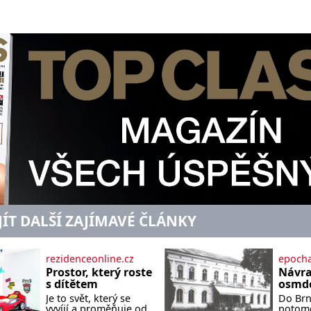
značky Aston Martin s virtuálním prostř
JÍT DALŠÍ ZAJÍMAVÉ ČLÁNKY
rezidenceonline.cz
epocha
Prostor, který roste
Návra
s dítětem
osmde
Je to svět, který se
Do Brna
vyvíjí a proměňuje od
potomc