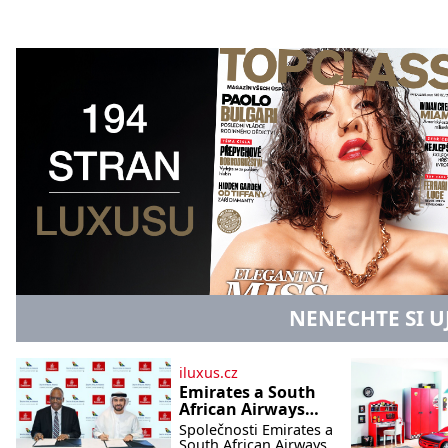
NENECHTE SI U
iluxus.cz
Emirates a South
African Airways
rozšiřují
Společnosti Emirates a
partnerství.
South African Airways