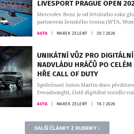
LIVESPORT PRAGUE OPEN 20
vozů na míru a speciálních modelů a ne
ukázkou je […]
Mercedes-Benz je od letošního roku gl
partnerem ženského tenisu (WTA, Wom
Association) a aktivně se zapojuje do tu
AUTA
|
MAREK ZELENÝ
|
20.7.2026
kategorie WTA 1000, 500 a 250. Nejrozs
program uvedení zcela nových modelů v
značky Mercedes-Benz pokračuje také 
UNIKÁTNÍ VŮZ PRO DIGITÁLNÍ
republice. Tenisový turnaj WTA Livespo
NADVLÁDU HRÁČŮ PO CELÉM 
Open 2026 je místem pro národní prem
HŘE CALL OF DUTY
Mercedes-Benz VLE. Mercedes-Benz […
Společnost Aston Martin dnes představ
Dreadnought, čistě digitální vozidlo vo
specifikace navržené exkluzivně pro no
AUTA
|
MAREK ZELENÝ
|
16.7.2026
of Duty: Modern Warfare 4. Toto nekom
záměrně extrémní dílo, vytvořené ve sp
vývojáři a vydavateli hry, společnostmi 
DALŠÍ ČLÁNKY Z RUBRIKY ›
a Activision, kombinuje vysoký výkon a