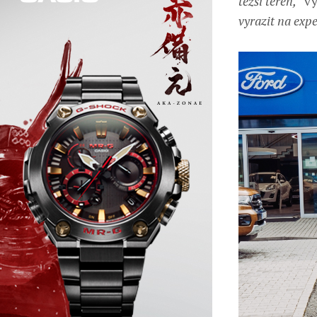
těžší terén,
“ v
vyrazit na expe