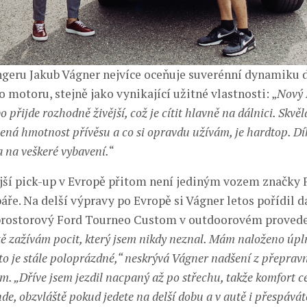
eru Jakub Vágner nejvíce oceňuje suverénní dynamiku d
motoru, stejně jako vynikající užitné vlastnosti: „
Nový 
 přijde rozhodně živější, což je cítit hlavně na dálnici. Skvěl
ená hmotnost přívěsu a co si opravdu užívám, je hardtop. 
a na veškeré vybavení.
“
ší pick-up v Evropě přitom není jediným vozem značky F
ře. Na delší výpravy po Evropě si Vágner letos pořídil d
prostorový Ford Tourneo Custom v outdoorovém proveden
tě zažívám pocit, který jsem nikdy neznal. Mám naloženo úpl
uto je stále poloprázdné,“ neskrývá Vágner nadšení z přeprav
. „Dříve jsem jezdil nacpaný až po střechu, takže komfort ce
de, obzvláště pokud jedete na delší dobu a v autě i přespávát