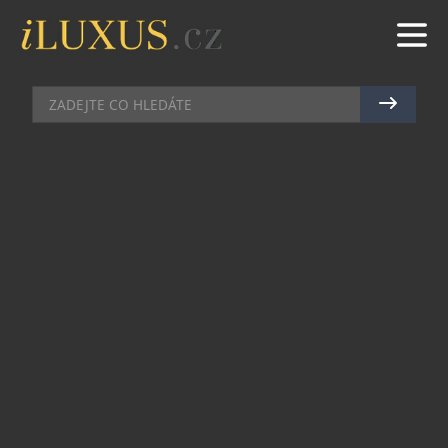
DÁMSKÝ SVĚT
|
20.8.2021
|
KAROLÍNA STEINBERGEROVÁ
ZÁŘIJOVÝ TOP CLASS OSLNÍ
ELEGANCÍ
Aktuálně připravované číslo magazínu Top
Class vás přenese do inspirativního a vysoce
tvůrčího prostředí.
Na zářijové obálce totiž zazáří talentovaná česká
návrhářka Zuzana Lešák Černá, jejíž okouzlující a
vysoce elegantní modely si zamilovalo mnoho
našich celebrit. Jen její svatební šaty patří ke
splněným snům…