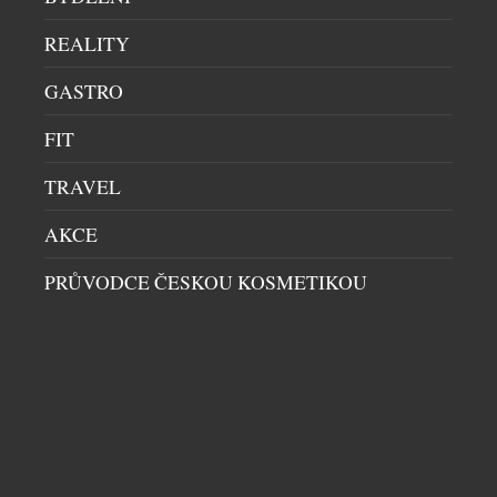
zákazníka? Splňují vůbec zmíněná superlativa?
Odpověď […]
REALITY
GASTRO
FIT
TRAVEL
AKCE
PRŮVODCE ČESKOU KOSMETIKOU