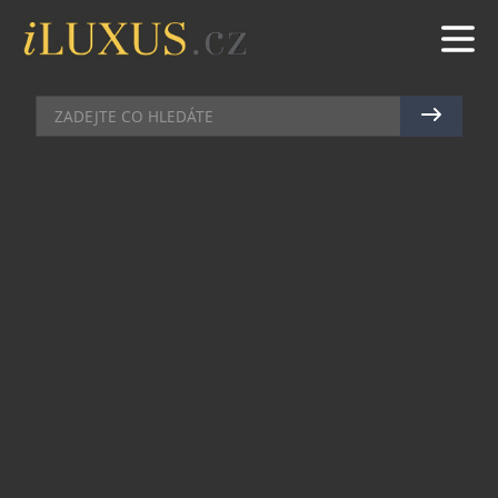
DIAMANTY
|
6.9.2021
|
JAN PEŠEK
REBELSKÁ KOLEKCE ŠPERKŮ
CARTIER NESE NÁZEV
[UN]LIMITED
Francouzský šperkařský dům Cartier rozšiřuje
úspěšnou kolekci Clash de Cartier a představuje
Clash [Un]Limited, jedinečné šperky v kapsul
kolekci, které se vzpírají klasickým formám a jsou
fascinující více než kdy dříve.
Velkorysý objem, intenzivní černá barva, výrazné
špičaté cvočky, odvážné pojetí a různé způsoby