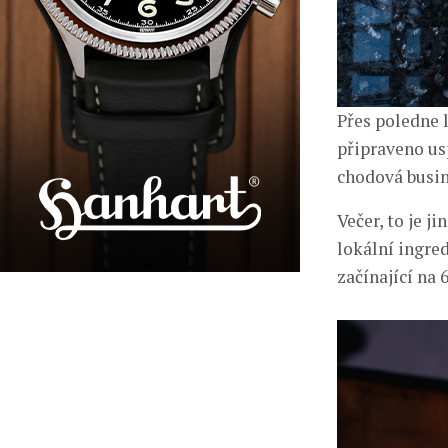
Přes poledne 
připraveno us
chodová busin
Večer, to je j
lokální ingre
začínající na 