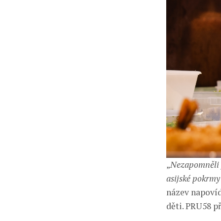
„
Nezapomněli j
asijské pokrmy
název napovíd
děti. PRU58 př