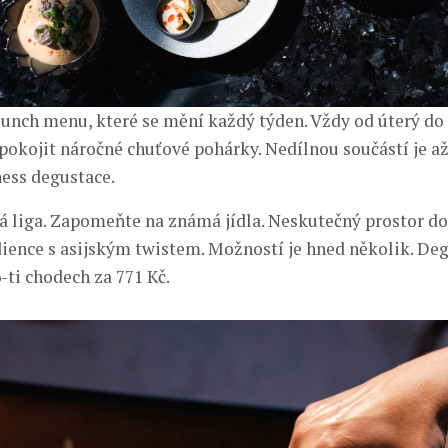
lunch menu, které se mění každý týden. Vždy od úterý do 
pokojit náročné chuťové pohárky. Nedílnou součástí je až
ess degustace.
iná liga. Zapomeňte na známá jídla. Neskutečný prostor do
dience s asijským twistem. Možností je hned několik. D
6-ti chodech za 771 Kč.