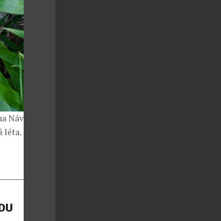
na Návrata
 léta.
ÁDU