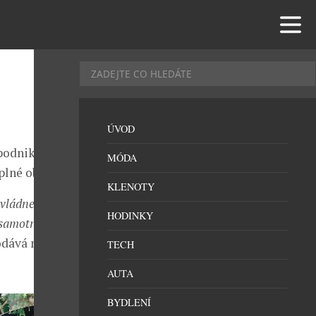
ÚVOD
 podnik během
MÓDA
 plné obrátky.
KLENOTY
zvládne
HODINKY
v samotných
odává majitel
TECH
AUTA
BYDLENÍ