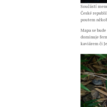
Součástí menu
České republi
poutem někoh
Mapa se bude 
dominuje fer
kaviárem či Je