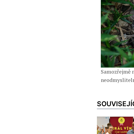
Samozřejmě ne
neodmyslitelně
SOUVISEJÍ