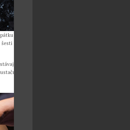
pátku je
 šesti
stávají
egustační menu