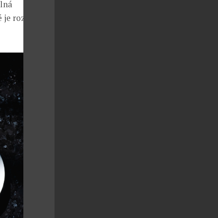
lná
é je rozdělené