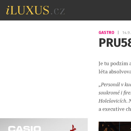
GASTRO
|
14.9
PRU58
Je tu podzim 
léta absolvova
„Personál v kuc
soukromé i fir
Holešovicích. 
a executive ch