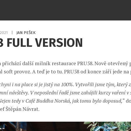
.2021
|
JAN PEŠEK
 FULL VERSION
a přichází další milník restaurace PRU58. Nově otevřený
l soft provoz. A teď je to tu. PRU58 od konce září jede na
hyni i na place si je jistý na 100%. Vytvořili jsme tým, který 
emní návštěvy. V neposlední řadě jsme zahájili kurzy vaření 
Nejen tedy v Café Buddha Norská, jak tomu bylo doposud,
“ d
ef Štěpán Návrat.