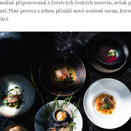
álně připravovaná z čerstvých českých surovin, avšak p
utí. Plný provoz s sebou přináší nové ucelené menu, kter
ekcí.