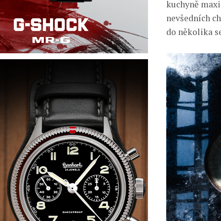
kuchyně maxim
nevšedních ch
do několika s