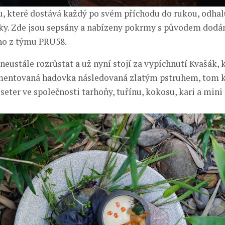
, které dostává každý po svém příchodu do rukou, odha
ky. Zde jsou sepsány a nabízeny pokrmy s původem dodán
o z týmu PRU58.
neustále rozrůstat a už nyní stojí za vypíchnutí Kvašák,
mentovaná hadovka následovaná zlatým pstruhem, tom k
seter ve společnosti tarhoňy, tuřínu, kokosu, kari a mini 