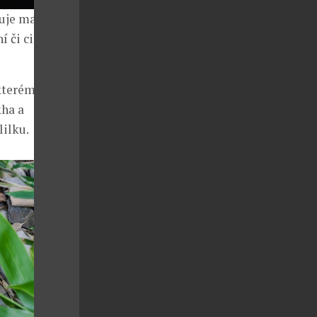
luje mapu
í či citovým
 kterému
ha a
lilku.