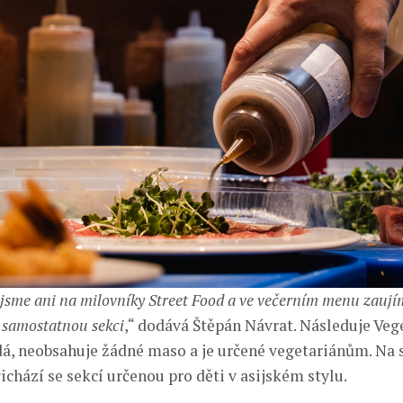
sme ani na milovníky Street Food a ve večerním menu zaujím
 samostatnou sekci
,“ dodává Štěpán Návrat. Následuje Veg
á, neobsahuje žádné maso a je určené vegetariánům. Na sv
ichází se sekcí určenou pro děti v asijském stylu.