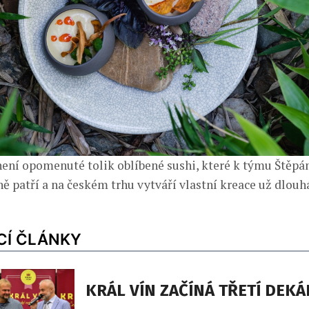
ní opomenuté tolik oblíbené sushi, které k týmu Štěpá
 patří a na českém trhu vytváří vlastní kreace už dlouhá
CÍ ČLÁNKY
KRÁL VÍN ZAČÍNÁ TŘETÍ DEK