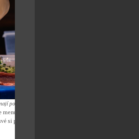
ají pouliční
e menu, a jak
é si přijdou i