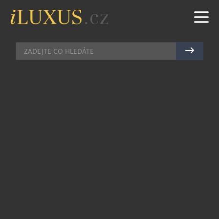
GASTRO
|
12.10.2021
|
MAREK ZELENÝ
ROMANTICKÉ DÝŇOVÉ MENU SE
SKLENIČKOU MIONETTO
PROSECCO
Se sychravým podzimem pomalu přichází doba,
kdy trávíme více času z pohodlí domova v dece a
při svíčkách. Využijte toto pochmurné podzimní
počasí ve svůj prospěch a překvapte svou
polovičku dokonalým romantickým večerem.