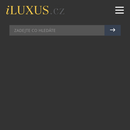
KOSMETIKA
|
14.12.2021
|
MAREK ZELENÝ
CBD JAKO PRODUKT LUXUSU
Není mnoho produktů, u kterých bychom mohli
říci, že zaručují prvotřídní luxus. Také u produktů
CBD je třeba dodržovat určité zásady a postupy. V
tomto článku máte příležitost dozvědět se o
faktorech, díky nimž je CBD olej produktem
luxusu a kvality.
Základem pro správné pěstování konopí jsou
kvalitní
semena marihuany
. Když rostlina roste,
musí být zpracována, aby z ní mohla být odebrána
složka CBD.