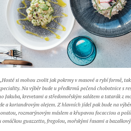
„Hosté si mohou zvolit jak pokrmy v masové a rybí formě, tak
speciality. Na výběr bude u předkrmů pečená chobotnice s r
o Jakuba, krevetami a středomořským salátem a tatarák z mo
e a koriandrovým olejem. Z hlavních jídel pak bude na výběr
aponatou, rozmarýnovým máslem a křupavou focacciou a poš
s omáčkou guazzetto, fregolou, mořskými řasami a bazalkov