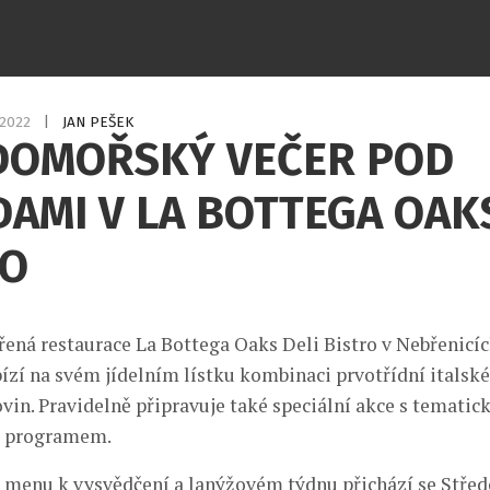
.2022
|
JAN PEŠEK
DOMOŘSKÝ VEČER POD
AMI V LA BOTTEGA OAKS
RO
ená restaurace La Bottega Oaks Deli Bistro v Nebřenicí
ízí na svém jídelním lístku kombinaci prvotřídní italsk
ovin. Pravidelně připravuje také speciální akce s temati
 programem.
 menu k vysvědčení a lanýžovém týdnu přichází se Stř