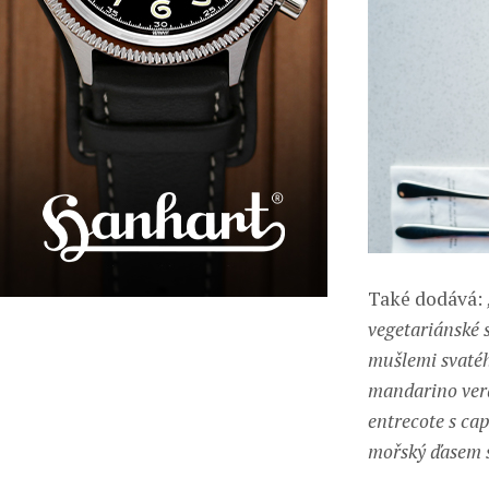
Také dodává:
vegetariánské 
mušlemi svatéh
mandarino verd
entrecote s c
mořský ďasem 