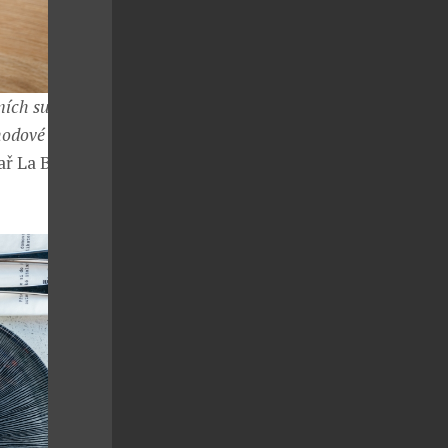
ních surovin.
chodové menu
hař La Bottega