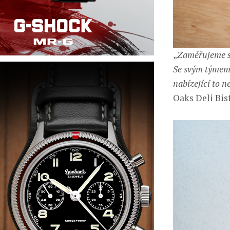
„
Zaměřujeme se
Se svým týmem 
nabízející to 
Oaks Deli Bist