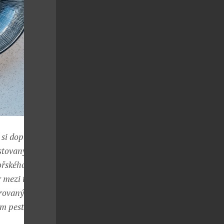
 si dopřát
estovanými
řského vlka s
 mezi telecím
írovaným
ým pestem
.“