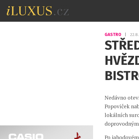
GASTRO
|
22.8
STŘE
HVĚZD
BIST
Nedávno otevř
Popoviček nab
lokálních sur
doprovodným
Po jahodovém