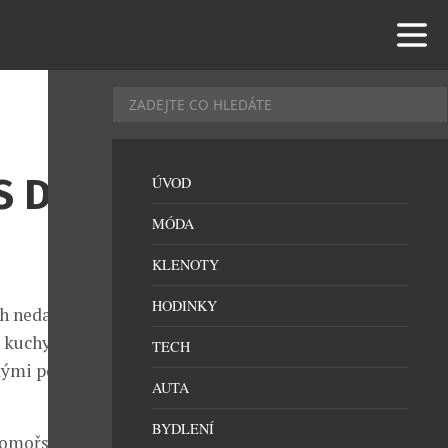
 DELI
ÚVOD
MÓDA
KLENOTY
HODINKY
ch nedaleko
é kuchyně a
TECH
ckými pokrmy a
AUTA
BYDLENÍ
edomořským