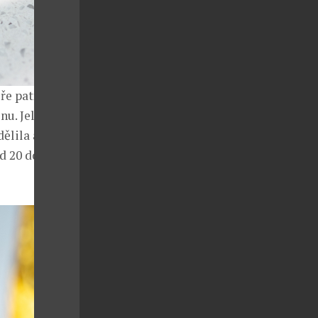
e patří i
nu. Jelikož La
dělila akci do
d 20 do 22:30