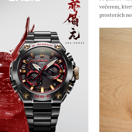
večerem, kter
prostorách no