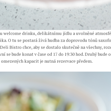
u welcome drinku, delikátnímu jídlu a uvolněné atmosféř
ka. O tu se postará živá hudba za doprovodu tónů saxofo
eli Bistro chce, aby se dostalo skutečně na všechny, roz
vní se bude konat v čase od 17 do 19:30 hod. Druhý bude o
 omezených kapacit je nutná rezervace předem.