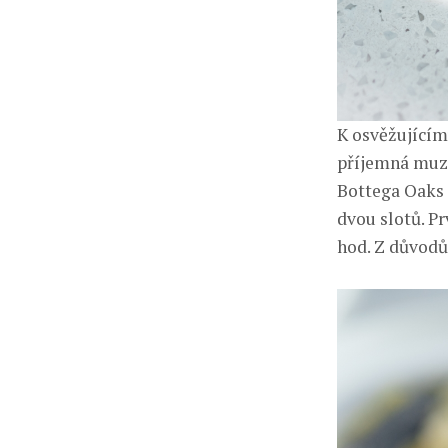
K osvěžujícím
příjemná muzi
Bottega Oaks D
dvou slotů. Pr
hod. Z důvodů