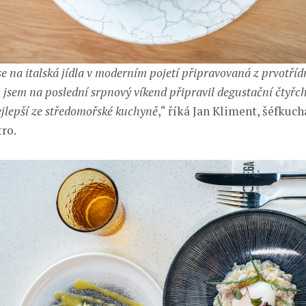
 na italská jídla v moderním pojetí připravovaná z prvotříd
jsem na poslední srpnový víkend připravil degustační čtyř
nejlepší ze středomořské kuchyně
,“ říká Jan Kliment, šéfkuc
ro.