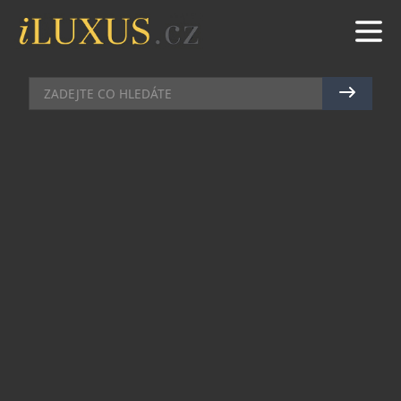
GASTRO
|
10.1.2023
|
JAN PEŠEK
NOVÁ RESTAURACE TALÍŘ NA
VÁCLAVSKÉM NÁMĚSTÍ
Česká hotelová síť PYTLOUN HOTELS, která
poskytuje služby již od roku 2003 a v současné
době provozuje čtrnáct designových, tradičních i
apartmánových hotelů v ČR, otevřela na přelomu
roku novou restauraci Talíř přímo v přízemních
prostorách hotelu Pytloun Boutique Hotel Prague
na Václavském náměstí.
Nová restaurace, kterou vede zkušený šéfkuchař
Denis Wágner, spojuje do unikátního konceptu