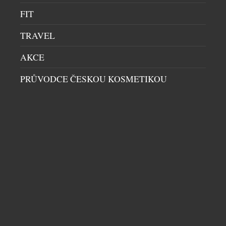
FIT
TRAVEL
ROBOT, LED A KOKTEJLOVÁ CESTA KOLEM
AKCE
SVĚTA – VŠE POD JEDNOU STŘECHOU V
PRŮVODCE ČESKOU KOSMETIKOU
KARLOVÝCH LÁZNÍCH
BARY
|
24.6.2026
Když se řekne Karlovy lázně, většina lidí si
představí noční život, tanec a ikonickou atmosféru
největšího hudebního klubu ve střední Evropě. Jenže
dnes toto legendární místo nabízí mnohem víc. Už
od poledne se otevírá svět unikátních zážitků, které
dokazují, že centrum Prahy může být stejně živé i
během dne. Přímo u Karlova mostu vzniká nový […]