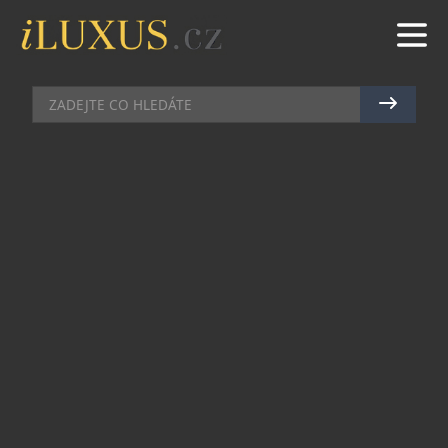
BARY
|
16.10.2023
|
JAN PEŠEK
ZAKLADATEL KOLUMBIJSKÉHO
RUMU LA HECHICERA POPRVÉ V
PRAZE
Milovníci rumu měli začátkem října možnost
vydat se na výjimečnou cestu do světa výroby
prvotřídního kolumbijského rumu La Hechicera
pod vedením samotného spoluzakladatele
značky. Miguel Riascos, třetí z generace výrobců
rumu, navštívil Českou republiku a v pražském
Liquid Office baru nabídl neobvyklou mistrovskou
lekci, na které hosty seznámil se strhující historií