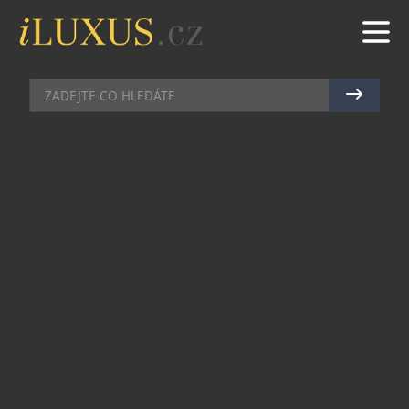
VOLNÝ ČAS
|
27.10.2023
|
MAREK ZELENÝ
LUXUSNÍ RAKOUSKÁ ZNAČKA
SPORTALM LETOS SLAVÍ JIŽ 70.
VÝROČÍ
Luxusní rakouská značka SPORTALM letos slaví
již 70. výročí a představuje jubilejní kolekci plnou
luxusních kousků, které nikdy nevyjdou z módy.
SPORTALM tvoří již dlouhá léta kolekce ve svém
domovském městě Kitzbuhel a dodnes zůstává
rodinnou firmou, jejíž modely mají věrné
příznivce po celém světě, zejména pro jedinečné