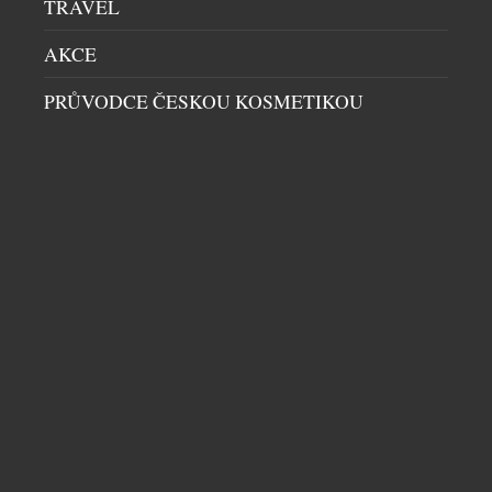
TRAVEL
AKCE
PRŮVODCE ČESKOU KOSMETIKOU
GOLDBERGH DEFINUJE ALPSKÝ STYL –
BIENVENUE À VAL D’ISÈRE
VOLNÝ ČAS
|
13.11.2024
Lyžařský ráj David Sport představuje novou kolekci
oblíbené značky GOLDBERGH, kterou si díky
jedinečnému stylu, špičkové kvalitě a dokonale
funkčnímu zpracování oblíbila řada módních
osobností a světových influencerek. Letošní kolekce
je inspirovaná francouzskými horskými středisky a
nese se v duchu elegance alpského stylu. Připravte
DALŠÍ ČLÁNKY Z RUBRIKY ›
se objevovat kouzlo Val d’Isère, nejluxusnější
lyžařské destinace francouzských Alp. Čekají […]