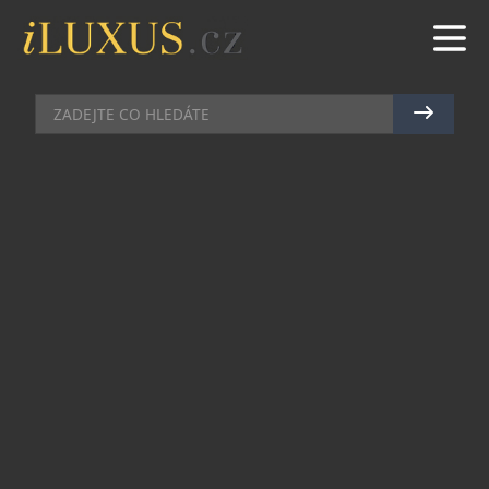
HIGH SOCIETY
|
10.11.2023
|
JAN PEŠEK
RICARD & BONETTE PLÁNUJE
JÍZDY V F1 NA BARCELONSKÉM
OKRUHU
„Kdybychom vám řekli, že máte možnost usednout za
volant skutečné Formule 1 a ještě k tomu pod vedením
jediného Čecha, který se podíval do světa F1, udělá to
něco s vámi?
,“ ptá se Jakub Hanus ze společnosti
Richard & Bonette během své prezentace nového
programu Formula 1 Driving Experience. Ten
proběhne v příštím roce hned ve dvou termínech –
8. až 10. července a 29. září až 1. října a přiláká