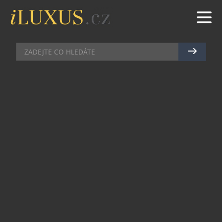
RESTAURACE
|
17.4.2024
|
MAREK ZELENÝ
LA VERANDA PŘEDSTAVUJE
NOVÉ CHUTĚ
La Veranda je jiná než ostatní fine diningové
restaurace v Praze. Zde se již přes dvacet let
podávají excelentní pokrmy, které jsou vždy
dotažené do konce po chuťové i vizuální stránce.
Tým restaurace La Veranda s majitelem Yurijem
Kolesnikem dbá na celkový zážitek. Tedy interiér
připomíná verandu francouzského stylu, kde se
každý příchozí cítí jako doma. Pak ovšem
nastupuje servis, který doma nepotkáte.