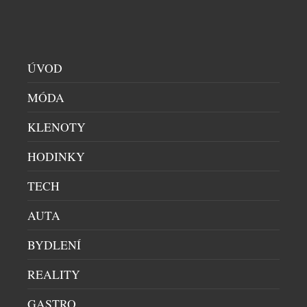
ÚVOD
MÓDA
KLENOTY
HODINKY
TECH
AUTA
LETNÍ OSVĚŽENÍ V HOTELU ANDAZ PRAGUE
BYDLENÍ
RESTAURACE
|
9.7.2026
REALITY
Léto si žádá svěží chutě, kvalitní ingredience a
chvíle, které stojí za to si vychutnat. Přesně takové
GASTRO