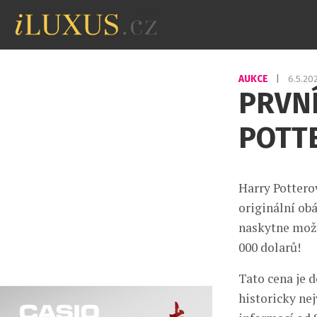
AUKCE
|
6.5.2
PRVNÍ
POTTE
Harry Pottero
originální obá
naskytne možná
000 dolarů!
Tato cena je 
historicky ne