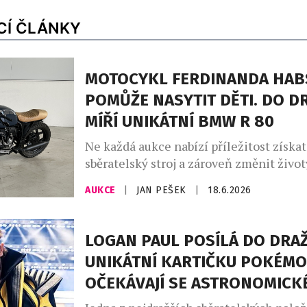
CÍ ČLÁNKY
MOTOCYKL FERDINANDA HA
POMŮŽE NASYTIT DĚTI. DO D
MÍŘÍ UNIKÁTNÍ BMW R 80
Ne každá aukce nabízí příležitost získa
sběratelský stroj a zároveň změnit životy
Právě takový příběh stojí za charitativn
AUKCE
|
JAN PEŠEK
|
18.6.2026
motocyklu rakouského závodníka Ferd
Habsburga-Lotrinského, vítěze slavnéh
hodin Le Mans z roku 2021. Výtěžek z a
LOGAN PAUL POSÍLÁ DO DRA
organizaci Mary’s Meals, která zajišťuje
UNIKÁTNÍ KARTIČKU POKÉMO
stravování dětem v nejchudších regione
OČEKÁVAJÍ SE ASTRONOMICK
Draženým strojem […]