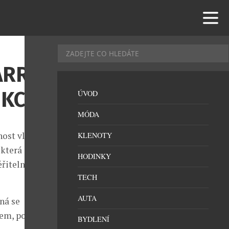
ARRY
KCI
ÚVOD
MÓDA
ost vlastnit
KLENOTY
 která se
HODINKY
ěřitelných 600
TECH
AUTA
ná se
rem, podle
BYDLENÍ