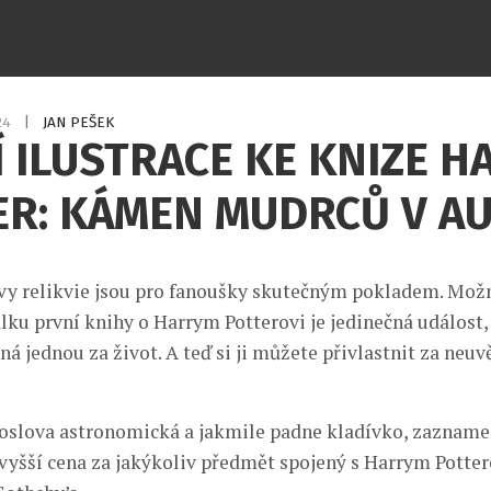
024
|
JAN PEŠEK
 ILUSTRACE KE KNIZE H
R: KÁMEN MUDRCŮ V AU
vy relikvie jsou pro fanoušky skutečným pokladem. Možn
lku první knihy o Harrym Potterovi je jedinečná událost,
 jednou za život. A teď si ji můžete přivlastnit za neuv
doslova astronomická a jakmile padne kladívko, zazname
jvyšší cena za jakýkoliv předmět spojený s Harrym Potte