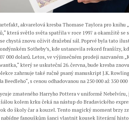
artefakt, akvarelová kresba Thomase Taylora pro knihu „
“ která světlo světa spatřila v roce 1997 a okamžitě se s
se chystá znovu oživit dražební sál. Poprvé byla tato ilu
 londýnském Sotheby’s, kde ustanovila rekord franšízy, kd
107 000 dolarů. Letos, ve výjimečném prodeji nazvaném „
wantka,“ který se uskuteční 26. června, bude kresba znovu
olekce zahrnuje také ručně psaný manuskript J.K. Rowlin
a Beedleho“, s cenou odhadovanou na 250 000 až 350 000 
hycuje zmateného Harryho Pottera v uniformě Nebelvíru, 
šálou kolem krku čeká na nástup do Bradavického expres
 rok do školy čar a kouzel. Tento magický moment brzy z
 nabídne fanouškům šanci vlastnit kousek literární histo