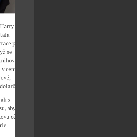
Harry Potter a
tala
strace prodána
yž se
Knihovna Dr.
 v centru
gové,
dolarů.
jak s
u, aby odjel
novu oživí
rie.