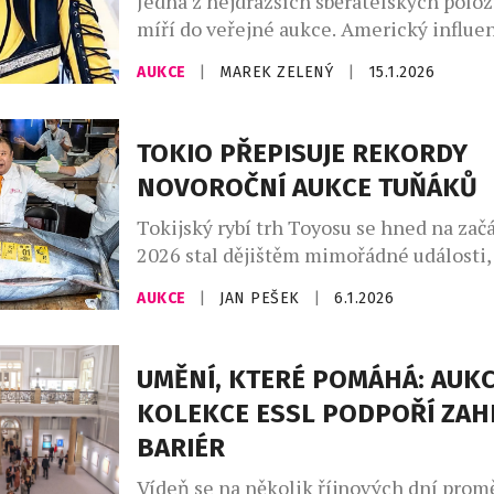
Jedna z nejdražších sběratelských polo
míří do veřejné aukce. Americký influen
podnikatel a profesionální wrestler Log
AUKCE
|
MAREK ZELENÝ
|
15.1.2026
aktuálně draží extrémně vzácnou Poké
Pikachu Illustrator, považovanou za „sva
světa sběratelství. Aukce, která probíhá
TOKIO PŘEPISUJE REKORDY
platformě Goldin Auctions, přitahuje p
NOVOROČNÍ AUKCE TUŇÁKŮ
investorů, fanoušků popkultury i finanč
celém světě. Když si v roce […]
Tokijský rybí trh Toyosu se hned na zač
2026 stal dějištěm mimořádné události,
přepsala aukční historii. Obří tuňák mo
AUKCE
|
JAN PEŠEK
|
6.1.2026
hmotnosti 243 kilogramů byl vydražen 
neuvěřitelných 510 milionů jenů, což p
kurzu odpovídá zhruba 67,5 milionům ko
UMĚNÍ, KTERÉ POMÁHÁ: AUKC
vůbec nejvyšší cenu, jaká kdy byla za j
KOLEKCE ESSL PODPOŘÍ ZAH
tuňáka zaplacena. Rekordní rybu […]
BARIÉR
Vídeň se na několik říjnových dní promě