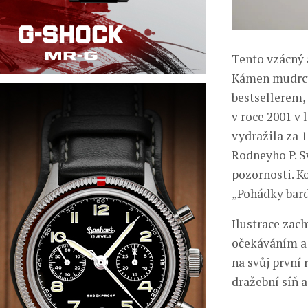
Tento vzácný 
Kámen mudrců,
bestsellerem, 
v roce 2001 v
vydražila za 
Rodneyho P. S
pozornosti. K
„Pohádky bard
Ilustrace zac
očekáváním a 
na svůj první
dražební síň a