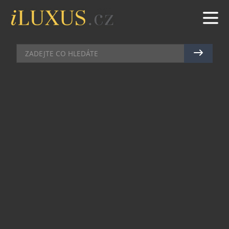
OFF-ROADY & SUV
|
5.9.2024
|
MAREK ZELENÝ
NOVÉ VOLVO XC90 PŘINÁŠÍ
NEJEDNU INOVACI
Představte si, že jste na vrcholu automobilového
světa, přesně tam, kde se nachází nové Volvo
XC90. Tento model si právem získal srdce milionu
zákazníků po celém světě a nyní přichází v nové,
ještě lepší podobě. Ačkoliv se může zdát, že jde
jen o „facelift“, ve skutečnosti jde o daleko víc.