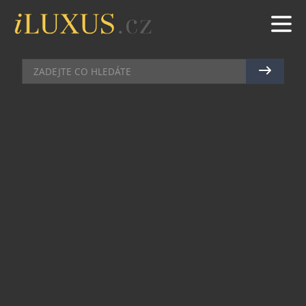
OFF-ROADY & SUV
|
17.9.2024
|
MAREK ZELENÝ
PEUGEOT E-3008 A E-5008
LONG RANGE S NEJDELŠÍM
DOJEZDEM V KATEGORII SUV
Nové modely Peugeot E-3008 a E-5008 mohou
díky bateriím s označením „Made in France“ nyní
nabídnout dojezdy, které jsou v rámci trhu SUV
nejlepší. U Peugeotu E-3008 se jedná o 700 km, u
Peugeotu E-5008 pak u 668 km. Tyto vozy tak
posouvají všestrannost, elektrický výkon a
potěšení z jízdy na vyšší úroveň.