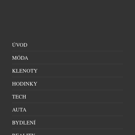
SUV, které zkoumá nové obzory v oblasti cestovního
pohodlí i potěšení z jízdy. Model TZ, který
ztělesňuje novou vizi značky Lexus „Discover“, byl
navržen na základě konceptu Driving Lounge, tedy
hladkého splynutí kabiny skýtající relaxační prostor
s dynamickými jízdními schopnostmi. Cílem je […]
ÚVOD
MÓDA
KLENOTY
HODINKY
TECH
FENOMÉN SUV JE NOVÝM STANDARDEM
AUTA
MODERNÍ MOBILITY
OFF-ROADY & SUV
|
28.4.2026
BYDLENÍ
Pohled nejen na silnice, ale i do nabídky autosalonů
se v posledním desetiletí výrazně proměnil.