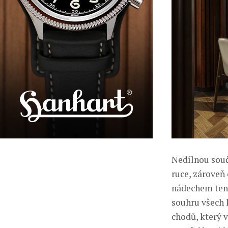
Nedílnou součá
ruce, zároveň
nádechem tenz
souhru všech k
chodů, který 