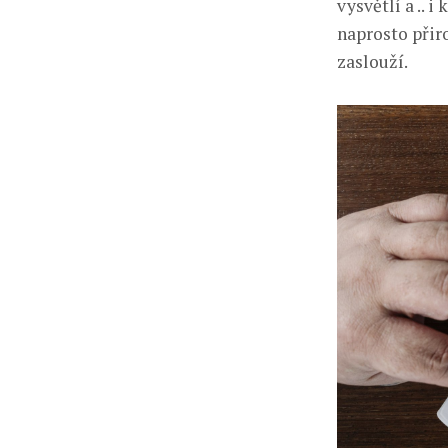
vysvětlí a .. 
naprosto přir
zaslouží.