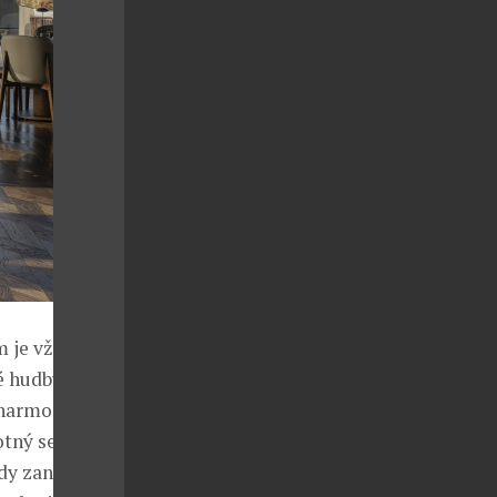
m je vždy k
é hudby s
a harmonickou
otný servis
dy zanesou,