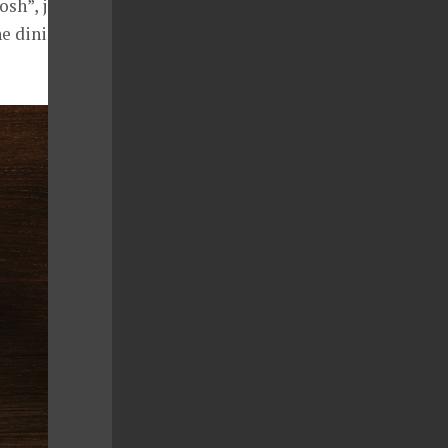
osh”, je to
ne dining