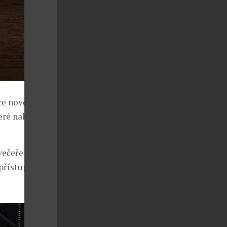
ce nově
eré nahrazují
večeře a
přístupnější,“