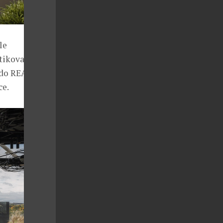
le
stikované vůně
 do REASON,
ce.