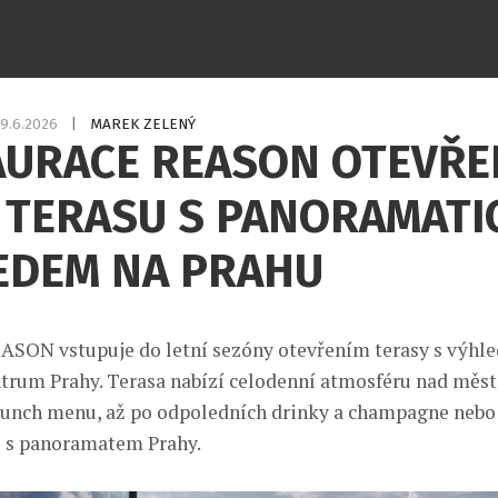
9.6.2026
|
MAREK ZELENÝ
AURACE REASON OTEVŘE
Í TERASU S PANORAMAT
EDEM NA PRAHU
ASON vstupuje do letní sezóny otevřením terasy s výhl
ntrum Prahy. Terasa nabízí celodenní atmosféru nad měs
unch menu, až po odpoledních drinky a champagne nebo 
e s panoramatem Prahy.