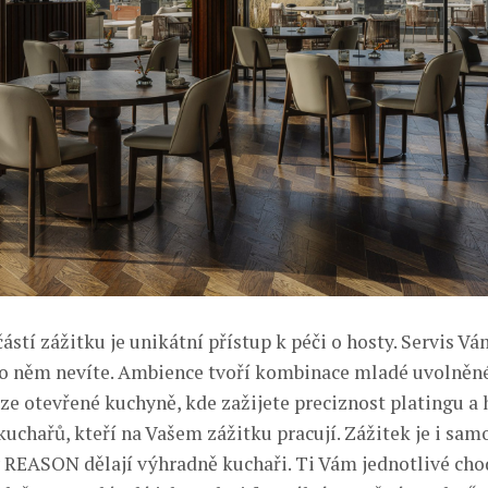
stí zážitku je unikátní přístup k péči o hosty. Servis Vá
 o něm nevíte. Ambience tvoří kombinace mladé uvolněn
e otevřené kuchyně, kde zažijete preciznost platingu 
uchařů, kteří na Vašem zážitku pracují. Zážitek je i sam
v REASON dělají výhradně kuchaři. Ti Vám jednotlivé cho