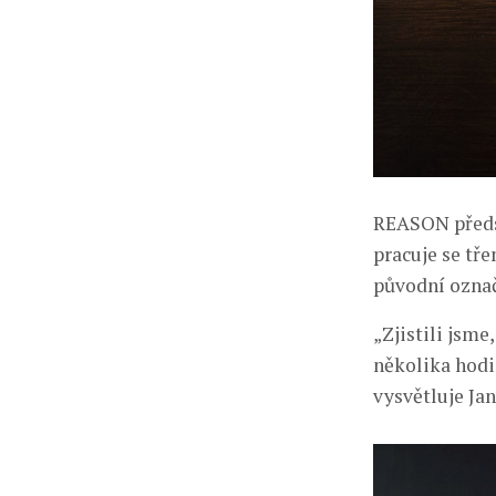
REASON předst
pracuje se tř
původní označ
„Zjistili jsme
několika hodin
vysvětluje Ja