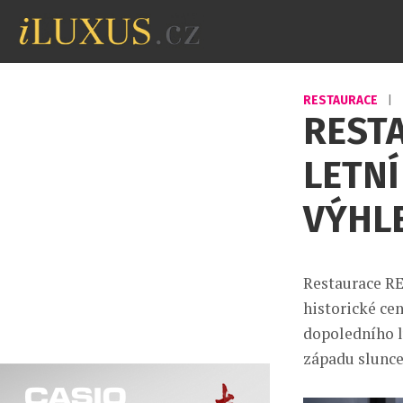
RESTAURACE
|
REST
LETN
VÝHL
Restaurace RE
historické ce
dopoledního l
západu slunc