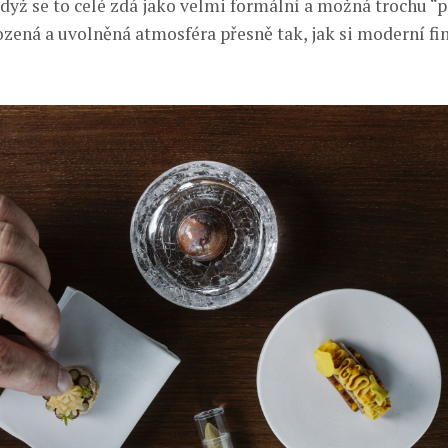
i když se to celé zdá jako velmi formální a možná trochu “p
ozená a uvolněná atmosféra přesně tak, jak si moderní fi