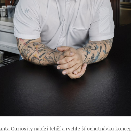
ianta Curiosity nabízí lehčí a rychlejší ochutnávku konc