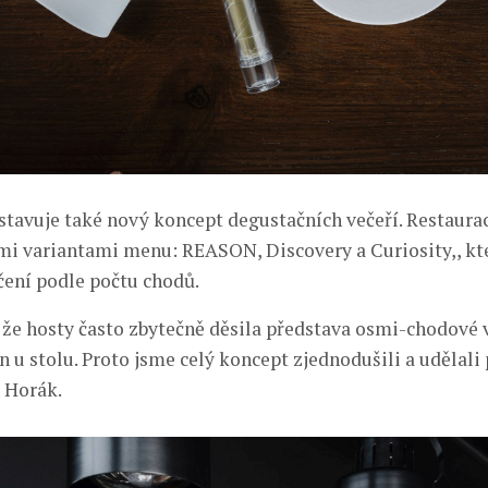
avuje také nový koncept degustačních večeří. Restaura
emi variantami menu: REASON, Discovery a Curiosity,, kt
ení podle počtu chodů.
, že hosty často zbytečně děsila představa osmi-chodové 
 u stolu. Proto jsme celý koncept zjednodušili a udělali 
n Horák.