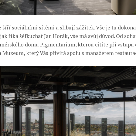
e šíří sociálními sítěmi a slibují zážitek. Vše je tu dokona
jak říká šéfkuchař Jan Horák, vše má svůj důvod. Od sofi
umérského domu Pigmentarium, kterou cítíte při vstupu
a Muzeum, který Vás přivítá spolu s manažerem restaura