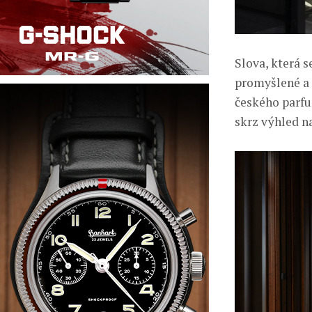
Slova, která s
promyšlené a 
českého parf
skrz výhled n