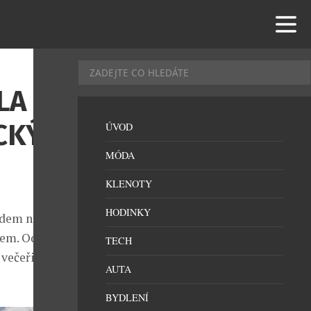
LA
ICKÝM
ÚVOD
MÓDA
KLENOTY
HODINKY
edem na
tem. Od
TECH
večeři při
AUTA
BYDLENÍ