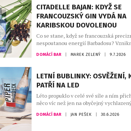
jemně perlivého frizzante jí patří doko
CITADELLE BAJAN: KDYŽ SE
místo. Mezinárodní den prosecca, kter
FRANCOUZSKÝ GIN VYDÁ NA
připadá na […]
KARIBSKOU DOVOLENOU
Co se stane, když se francouzská preciz
nespoutanou energií Barbadosu? Vznikn
Bajan – limitovaná edice ginu, která dok
DOMÁCÍ BAR
|
MAREK ZELENÝ
|
9.7.2026
francouzská elegance si umí zout boty a 
písku. Spojuje v sobě umění značky Citad
ostrova, kde se zrodil rum. Výsledkem j
LETNÍ BUBLINKY: OSVĚŽENÍ, 
nejzajímavějších novinek letošního roku
PATŘÍ NA LED
Léto propuklo v celé své síle a ním přic
něco víc než jen na obyčejný vychlazený
Champagne Riviera Demi Sec a Anna d
DOMÁCÍ BAR
|
JAN PEŠEK
|
30.6.2026
Ice Edition ukazují, že šumivá vína mo
úplně nový zážitek, pokud se servírují 