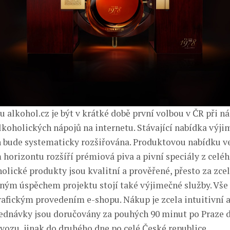
u alkohol.cz je být v krátké době první volbou v ČR při n
koholických nápojů na internetu. Stávající nabídka výj
n bude systematicky rozšiřována. Produktovou nabídku v
horizontu rozšíří prémiová piva a pivní speciály z celéh
olické produkty jsou kvalitní a prověřené, přesto za zce
zným úspěchem projektu stojí také výjimečné služby. Vše
afickým provedením e-shopu. Nákup je zcela intuitivní a
ednávky jsou doručovány za pouhých 90 minut po Praze 
vozu, jinak do druhého dne po celé České republice.