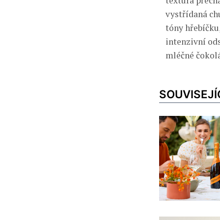
textura přech
vystřídaná ch
tóny hřebíčku
intenzivní od
mléčné čokol
SOUVISEJÍ