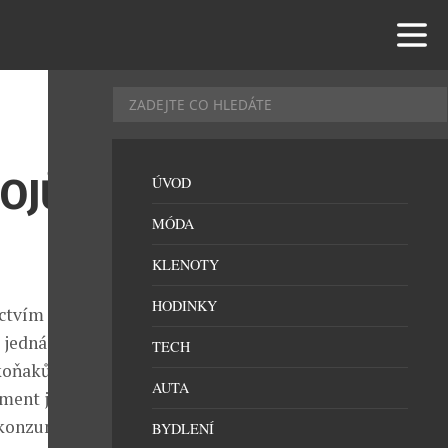
OJŮ
ÚVOD
MÓDA
KLENOTY
HODINKY
ictvím e-
 jedná o více
TECH
oňaků, tequil,
AUTA
iment je
 konzumaci
BYDLENÍ