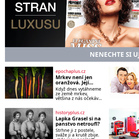
NENECHTE SI U
epochaplus.cz
Mrkev není jen
oranžová. Její
neuvěřitelný
Když dnes vytáhneme
příběh začíná
ze země mrkev,
fialovou barvou
většina z nás očekává
sytě oranžový kořen.
Jenže po většinu své
historie je mrkev
historyplus.cz
všechno možné, jen
Lapka Grasel si na
ne oranžová. Je
panstvo netroufl?
fialová, žlutá, bílá,
Strhne ji z postele,
někdy dokonce téměř
sváže ji a krutě zbije.
černá. Až díky stovkám