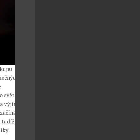
ákupu
imečných
e
o světa.
la výjimečné
 začíná
 tudíž velmi
díky