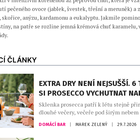
ází v intenzivní kořeněnou až pepřovou chuť, která je vzá
utí pečeného ovoce (jablek, švestek, třešní a meruněk) a
, skořice, anýzu, kardamonu a eukalyptu. Jakmile pomin
stíny, na patře se rozline jemná krémová chuť karamelu, 
ády.
CÍ ČLÁNKY
EXTRA DRY NENÍ NEJSUŠŠÍ. 6 
SI PROSECCO VYCHUTNAT N
Sklenka prosecca patří k létu stejně při
dlouhé večery, večeře pod širým nebem
setkání s přáteli. Své pevné místo si naš
DOMÁCÍ BAR
|
MAREK ZELENÝ
|
29.7.2026
našich skleničkách. Česká republika j
největším dovozcem prosecca na světě a