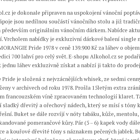
l.cz je dokonale připraven na uspokojení vánoční poptáv
poje jsou nedílnou součástí vánočního stolu a již tradič
 především originálním vánočním dárkem. Nabídce aktu
í. Vrcholem nabídky je exkluzivní dárkové balení single 
RANGIE Pride 1978 v ceně 139.900 Kč za láhev o objem
dici 700 lahví pro celý svět. E-shopu Alkohol.cz se podař
jednu láhev exkluzivně získat a nabízí ji takto do prodej
Pride je složená z nejvzácnějších whisek, ze sedmi cenn
oženy v archivech od roku 1978. Prošla 15letým extra zrá
m francouzském víně zpracovaném technologií klaret. T
í sladký dřevitý a ořechový nádech, který se mísí s tóny 
ešní. Buket se dále rozvíjí v nóty tabáku, kůže, mentolu,
andované pomerančové kůry. Pár (5 – 6) kapek vody dál
ice a kouřové dřevité tóny s náznakem pečených jablek. 