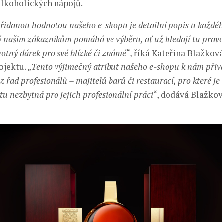
lkoholických nápojů.
idanou hodnotou našeho e-shopu je detailní popis u každéh
ý našim zákazníkům pomáhá ve výběru, ať už hledají tu prav
otný dárek pro své blízké či známé
“, říká Kateřina Blažkov
jektu. „
Tento výjimečný atribut našeho e-shopu k nám přivá
z řad profesionálů – majitelů barů či restaurací, pro které je 
tu nezbytná pro jejich profesionální práci
“, dodává Blažkov