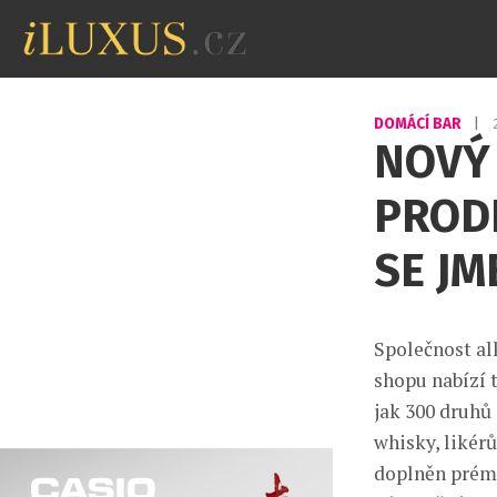
DOMÁCÍ BAR
|
NOVÝ 
PROD
SE JM
Společnost alk
shopu nabízí t
jak 300 druhů
whisky, likér
doplněn prém