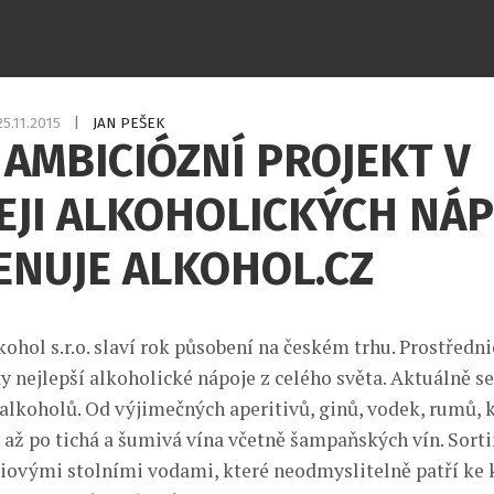
25.11.2015
|
JAN PEŠEK
AMBICIÓZNÍ PROJEKT V
EJI ALKOHOLICKÝCH NÁP
ENUJE ALKOHOL.CZ
ohol s.r.o. slaví rok působení na českém trhu. Prostředn
y nejlepší alkoholické nápoje z celého světa. Aktuálně se
 alkoholů. Od výjimečných aperitivů, ginů, vodek, rumů, k
ů až po tichá a šumivá vína včetně šampaňských vín. Sort
iovými stolními vodami, které neodmyslitelně patří ke