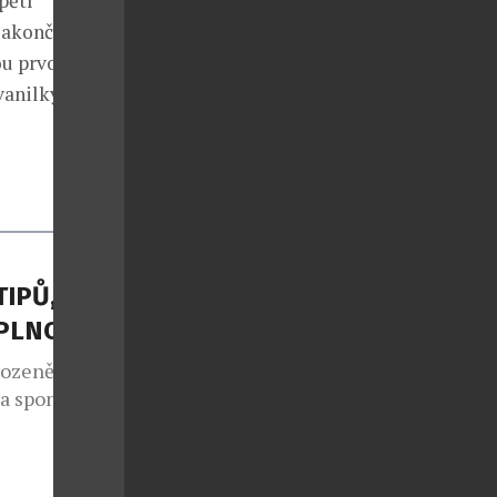
pětí
 zakončená
ou prvotní
vanilky a
TIPŮ, JAK
APLNO
rozeně jako
 a spontánní
lo také v
e sedmým
 v případě