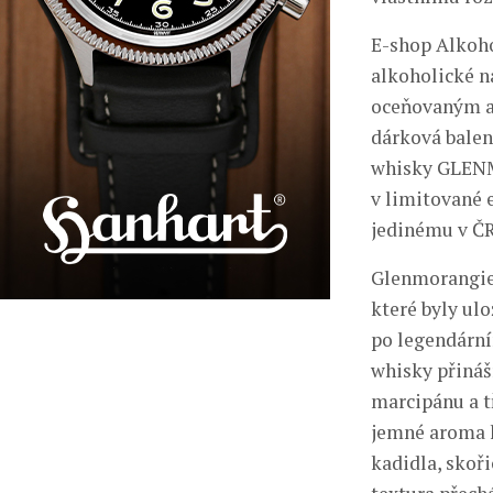
E-shop Alkoho
alkoholické ná
oceňovaným a
dárková balen
whisky GLENMO
v limitované e
jedinému v ČR 
Glenmorangie 
které byly ul
po legendární
whisky přináš
marcipánu a tř
jemné aroma k
kadidla, skoř