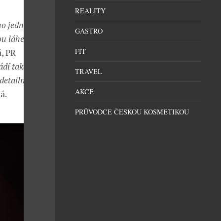
REALITY
o jednotlivého
GASTRO
ou láhev pro
FIT
á, PR
dí také stále
TRAVEL
detailní
AKCE
á.
PRŮVODCE ČESKOU KOSMETIKOU