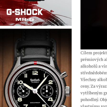
Cílem projekt
prémiových al
alkoholů a ví
střednědobém 
Všechny alkoh
ceny. Za výra
vytříbeným gr
pohodlný. Obj
vlastnímu roz