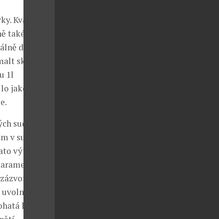
ky. Kvalitní
ně také
álně dominují
malt skotské
u 1l
ilo jako
e.
ých sudů,
ním v sudech
ato výtečná
karamelu,
 zázvoru a v
e uvolní aroma
Bohatá hladká