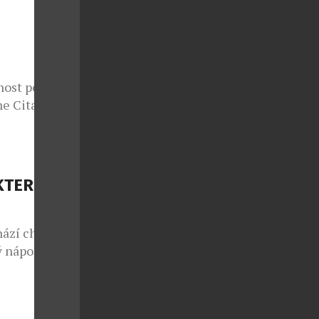
nce druhé
ý každoročně
nost potká s
e Citadelle
azuje, že i
tančit bosá v
elle s duší
e jedna z
KTERÉ
. […]
hází chuť na
 nápoj.
e Codorníu
hou nabídnout
s kostkami