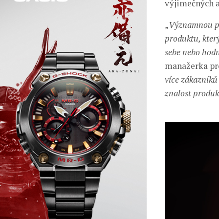
výjimečných a
„
Významnou př
produktu, kter
sebe nebo hodn
manažerka pro
více zákazníků 
znalost produk