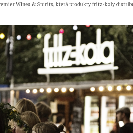
remier Wines & Spirits, která produkty fritz-koly distri