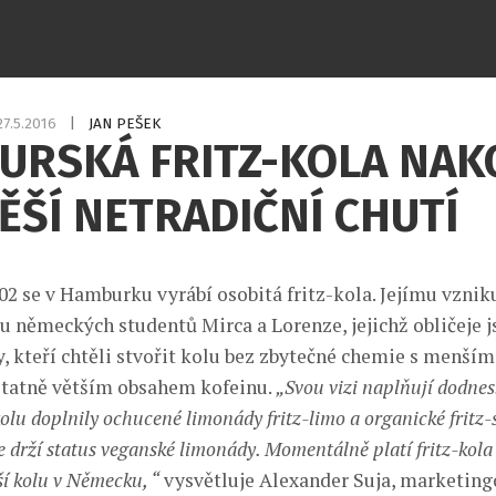
27.5.2016
|
JAN PEŠEK
URSKÁ FRITZ-KOLA NAK
ĚŠÍ NETRADIČNÍ CHUTÍ
02 se v Hamburku vyrábí osobitá fritz-kola. Jejímu vzni
ou německých studentů Mirca a Lorenze, jejichž obličeje j
ly, kteří chtěli stvořit kolu bez zbytečné chemie s menš
statně větším obsahem kofeinu.
„Svou vizi naplňují dodnes
kolu doplnily ochucené limonády fritz-limo a organické fritz-
le drží status veganské limonády. Momentálně platí fritz-kol
í kolu v Německu, “
vysvětluje Alexander Suja, marketing