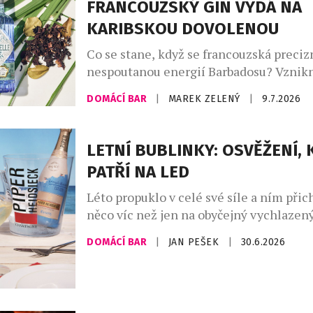
FRANCOUZSKÝ GIN VYDÁ NA
připadá na […]
KARIBSKOU DOVOLENOU
Co se stane, když se francouzská preciz
nespoutanou energií Barbadosu? Vznikn
Bajan – limitovaná edice ginu, která dok
DOMÁCÍ BAR
|
MAREK ZELENÝ
|
9.7.2026
francouzská elegance si umí zout boty a 
písku. Spojuje v sobě umění značky Citad
ostrova, kde se zrodil rum. Výsledkem j
LETNÍ BUBLINKY: OSVĚŽENÍ, 
nejzajímavějších novinek letošního roku
PATŘÍ NA LED
Léto propuklo v celé své síle a ním přic
něco víc než jen na obyčejný vychlazený
Champagne Riviera Demi Sec a Anna d
DOMÁCÍ BAR
|
JAN PEŠEK
|
30.6.2026
Ice Edition ukazují, že šumivá vína mo
úplně nový zážitek, pokud se servírují 
ledu. Právě tehdy se naplno rozvine jej
sladkost, jiskřivá svěžest i […]