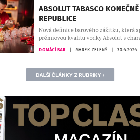
ABSOLUT TABASCO KONEČNĚ 
REPUBLICE
Nová definice barového zážitku, která s
prémiovou kvalitu vodky Absolut s char
pálivostí omáček TABASCO® pro ty, kteř
DOMÁCÍ BAR
|
MAREK ZELENÝ
|
30.6.2026
intenzitu bez kompromisů. Oficiální př
žhavé novinky Absolut® TABASCO™ pro
pražském Twist Baru, kde měli hosté m
DALŠÍ ČLÁNKY Z RUBRIKY ›
premiérově ochutnat drinky určené všem
nebojí trochu přiostřit. Globální trend „
mixologie dosahuje svého vrcholu a […]