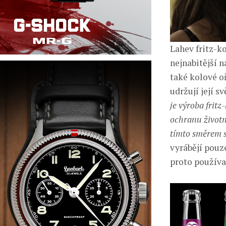
Lahev fritz-ko
nejnabitější 
také kolové oř
udržují její sv
je výroba fritz
ochranu životn
tímto směrem s
vyrábějí pouz
proto používa