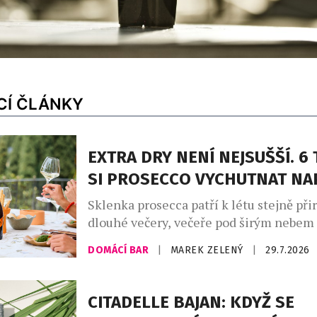
CÍ ČLÁNKY
EXTRA DRY NENÍ NEJSUŠŠÍ. 6 
SI PROSECCO VYCHUTNAT N
Sklenka prosecca patří k létu stejně při
dlouhé večery, večeře pod širým nebem
setkání s přáteli. Své pevné místo si naš
DOMÁCÍ BAR
|
MAREK ZELENÝ
|
29.7.2026
našich skleničkách. Česká republika j
největším dovozcem prosecca na světě a
jemně perlivého frizzante jí patří doko
CITADELLE BAJAN: KDYŽ SE
místo. Mezinárodní den prosecca, kter