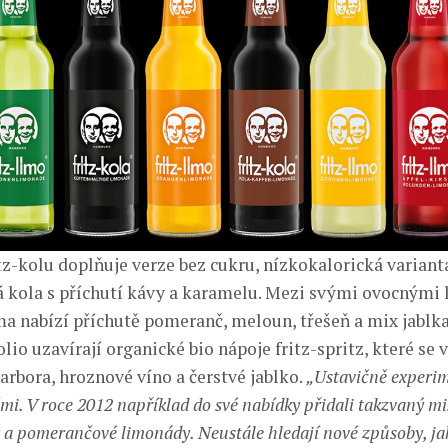
tz-kolu doplňuje verze bez cukru, nízkokalorická varianta
á kola s příchutí kávy a karamelu. Mezi svými ovocným
ma nabízí příchutě pomeranč, meloun, třešeň a mix jablka,
olio uzavírají organické bio nápoje fritz-spritz, které se 
arbora, hroznové víno a čerstvé jablko.
„Ustavičně experim
mi. V roce 2012 například do své nabídky přidali takzvaný m
 a pomerančové limonády. Neustále hledají nové způsoby, jak