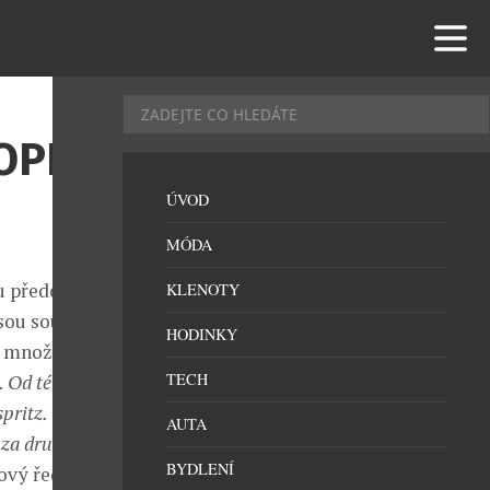
OPNE
ÚVOD
MÓDA
ku předcházelo
KLENOTY
sou součástí
HODINKY
ím množstvím
TECH
. Od té doby
spritz. Všechny
AUTA
a za druhou
BYDLENÍ
ový ředitel