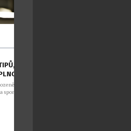
TIPŮ, JAK
APLNO
rozeně jako
 a spontánní
lo také v
e sedmým
 v případě
nce druhé
ý každoročně