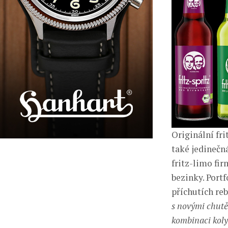
Originální fri
také jedinečn
fritz-limo fir
bezinky. Portf
příchutích reb
s novými chutě
kombinaci koly