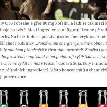
ly 0,33 l obsahuje přes 80 mg kofeinu a řadí se tak mezi
nápoje na světě. Mezi ingrediencemi figurují kromě příro
echy. Na fritz-kolu se používají skleněné recyklovatelné 
ěží chuť i bublinky.
„Používáním energie výhradně z obnovit
-koly mnohem přátelštější k životnímu prostředí. Značka i maj
ího prostředí a například velmi podporují cyklistiku ve měst
e chceme vydat i u nás v Praze, “
dodává Suja. Koly i limon
e z přírodních ingrediencí. Místo koncentrátů a chemický
jí pravé ovoce.