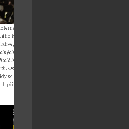
 kofeinem
dního kofeinu
lahve, které
elných zdrojů,
itelé bojují za
ech. Ostatně
ády se
ch přísad