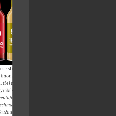
 se stévií a
i limonádami
 třešní a
vyrábí v
entují
ischmash,
 učinit své