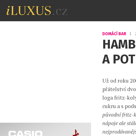
DOMÁCÍ BAR
|
HAMB
A POT
Už od roku 20
přátelství dv
loga fritz-ko
cukru a s pod
původní fritz-
nápoje ale stá
nejprodávanějš