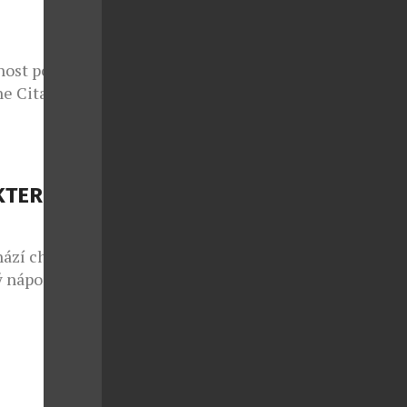
nost potká s
e Citadelle
azuje, že i
tančit bosá v
elle s duší
e jedna z
KTERÉ
. […]
hází chuť na
 nápoj.
e Codorníu
hou nabídnout
s kostkami
ich jemná