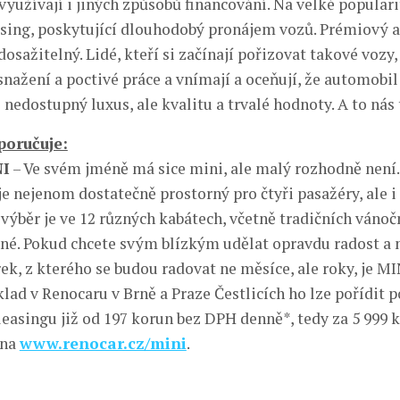
využívají i jiných způsobů financování. Na velké populari
asing, poskytující dlouhodobý pronájem vozů. Prémiový 
dosažitelný. Lidé, kteří si začínají pořizovat takové vozy
snažení a poctivé práce a vnímají a oceňují, že automobil
nedostupný luxus, ale kvalitu a trvalé hodnoty. A to nás 
poručuje:
NI
– Ve svém jméně má sice mini, ale malý rozhodně není.
e nejenom dostatečně prostorný pro čtyři pasažéry, ale i 
 výběr je ve 12 různých kabátech, včetně tradičních vánoč
ené. Pokud chcete svým blízkým udělat opravdu radost a 
ek, z kterého se budou radovat ne měsíce, ale roky, je M
klad v Renocaru v Brně a Praze Čestlicích ho lze pořídit 
leasingu již od 197 korun bez DPH denně*, tedy za 5 999
 na
www.renocar.cz/mini
.