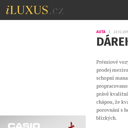
AUTA
|
22.12.2
DÁREK
Prémiové vozy
prodej meziroč
schopní manaž
propracovanos
právě kvalitní
chápou, že kva
porovnání s ho
blízkých.