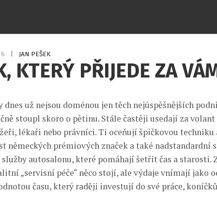
016
|
JAN PEŠEK
, KTERÝ PŘIJEDE ZA VÁM
 dnes už nejsou doménou jen těch nejúspěšnějších podnik
ně stoupl skoro o pětinu. Stále častěji usedají za volant
eři, lékaři nebo právníci. Ti oceňují špičkovou techniku 
t německých prémiových značek a také nadstandardní sl
 služby autosalonu, které pomáhají šetřit čas a starosti. 
litní „servisní péče“ něco stojí, ale výdaje vnímají jako o
dnotou času, který raději investují do své práce, koníčků