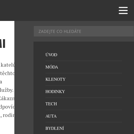
I
ÚVOD
atelů, jejich
MÓDA
 těchto vozů i
KLENOTY
a
užby. Jsou to
HODINKY
Zákazníci
TECH
dpovídající v
, rodiny a
AUTA
BYDLENÍ