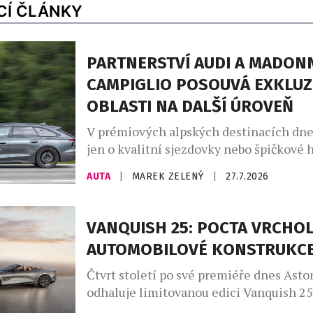
CÍ ČLÁNKY
PARTNERSTVÍ AUDI A MADONN
CAMPIGLIO POSOUVÁ EXKLUZ
OBLASTI NA DALŠÍ ÚROVEŇ
V prémiových alpských destinacích dne
jen o kvalitní sjezdovky nebo špičkové h
větší roli hrají značky, které dokážou do
AUTA
|
MAREK ZELENÝ
|
27.7.2026
charakter místa. Madonna di Campiglio 
už dvanáct let prostřednictvím partners
společností Audi, jež se stala nedílnou 
VANQUISH 25: POCTA VRCHO
života tohoto prestižního střediska. Sp
AUTOMOBILOVÉ KONSTRUKC
nevzniklo pouze z marketingových důvo
Madonna […]
Čtvrt století po své premiéře dnes Asto
odhaluje limitovanou edici Vanquish 25
poctu třem generacím tohoto slavného 