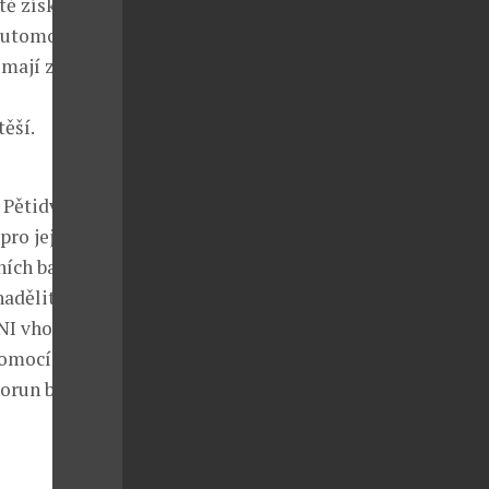
tě získal
automobil tak
, mají zkrátka
těší.
 Pětidveřový
pro jejich
ních barev
nadělit jim
INI vhodnou
pomocí
 korun bez DPH