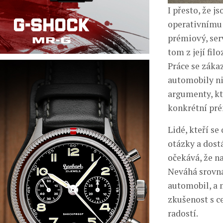
I přesto, že j
operativnímu l
prémiový, serv
tom z její fil
Práce se záka
automobily niž
argumenty, kte
konkrétní pré
Lidé, kteří s
otázky a dost
očekává, že n
Neváhá srovná
automobil, a 
zkušenost s c
radostí.