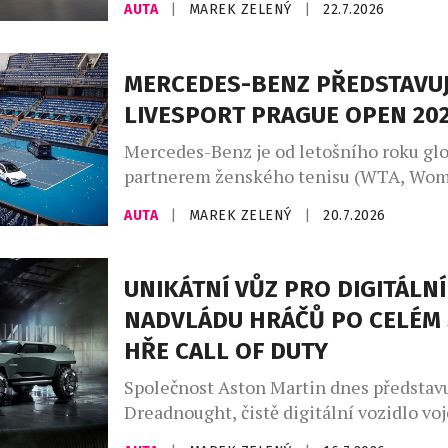
AUTA
|
MAREK ZELENÝ
|
22.7.2026
automobilu, vytvořenou zakázkovým od
Aston Martin. Designéři a umělečtí řem
divize zakázkových úprav Q by Aston M
MERCEDES-BENZ PŘEDSTAVUJ
uplatňují své bezkonkurenční zkušenost
LIVESPORT PRAGUE OPEN 20
vozů na míru a speciálních modelů a ne
ukázkou je […]
Mercedes-Benz je od letošního roku gl
partnerem ženského tenisu (WTA, Wom
Association) a aktivně se zapojuje do tu
AUTA
|
MAREK ZELENÝ
|
20.7.2026
kategorie WTA 1000, 500 a 250. Nejrozs
program uvedení zcela nových modelů v
značky Mercedes-Benz pokračuje také 
UNIKÁTNÍ VŮZ PRO DIGITÁLNÍ
republice. Tenisový turnaj WTA Livespo
NADVLÁDU HRÁČŮ PO CELÉM 
Open 2026 je místem pro národní prem
HŘE CALL OF DUTY
Mercedes-Benz VLE. Mercedes-Benz […
Společnost Aston Martin dnes představ
Dreadnought, čistě digitální vozidlo vo
specifikace navržené exkluzivně pro no