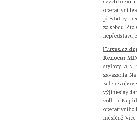
svých firem a 
operativní le
přestal být ne
za sebou léta 
nepředstavuje 
iLuxus.cz do
Renocar MI
stylový MINI j
zavazadla. Na
zelené a červ
výjimečný dár
volbou. Napří
operativního 
měsíčně. Více