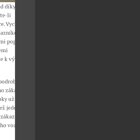
ad díky
te-li
e. Vychází při
ákazníkem.
mi poptávající
těmi
že k výběru
 podrobné
ho zákazník
ky uživatele.
ež jeden
í zákazníkovu
ého vozu