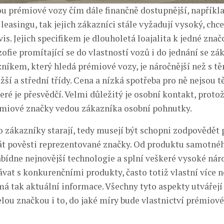
sou prémiové vozy čím dále finančně dostupnější, napříkl
easingu, tak jejich zákazníci stále vyžadují vysoký, chce
is. Jejich specifikem je dlouholetá loajalita k jedné značc
ozofie promítající se do vlastností vozů i do jednání se z
zníkem, který hledá prémiové vozy, je náročnější než s tě
ší a střední třídy. Cena a nízká spotřeba pro ně nejsou 
ré je přesvědčí. Velmi důležitý je osobní kontakt, proto
miové značky vedou zákazníka osobní pohnutky.
e o zákazníky starají, tedy musejí být schopni zodpovědět
át pověsti reprezentované značky. Od produktu samotné
abídne nejnovější technologie a splní veškeré vysoké náro
vat s konkurenčními produkty, často totiž vlastní více n
má tak aktuální informace. Všechny tyto aspekty utvářej
elou značkou i to, do jaké míry bude vlastnictví prémiov