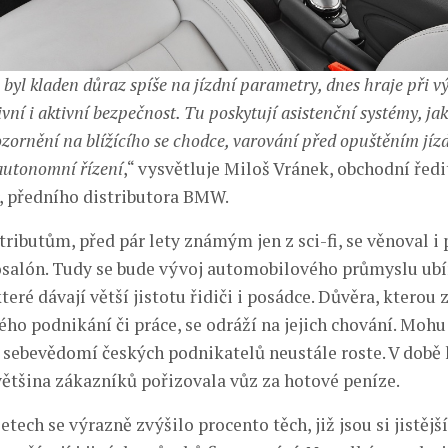
 byl kladen důraz spíše na jízdní parametry, dnes hraje při v
ivní i aktivní bezpečnost. Tu poskytují asistenční systémy, ja
ornění na blížícího se chodce, varování před opuštěním jí
autonomní řízení
,“ vysvětluje Miloš Vránek, obchodní ředi
, předního distributora BMW.
ributům, před pár lety známým jen z sci-fi, se věnoval i
salón. Tudy se bude vývoj automobilového průmyslu ubír
teré dávají větší jistotu řidiči i posádce. Důvěra, kterou 
ého podnikání či práce, se odráží na jejich chování. Moh
é sebevědomí českých podnikatelů neustále roste. V době 
většina zákazníků pořizovala vůz za hotové peníze.
etech se výrazně zvýšilo procento těch, již jsou si jistěj