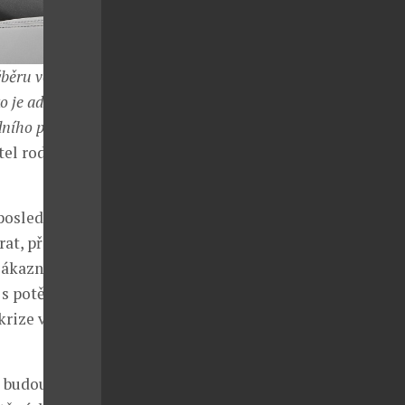
ýběru vozu
ko je adaptivní
zdního pruhu
tel rodinné
 poslední
at, přes
zákazníci
u s potěšením
krize v letech
ší budoucností