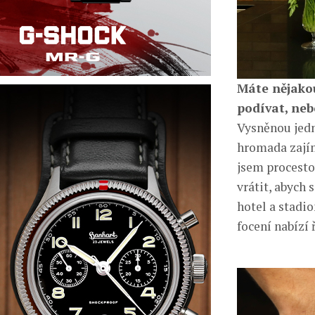
Máte nějakou
podívat, nebo
Vysněnou jedn
hromada zajím
jsem procesto
vrátit, abych 
hotel a stadio
focení nabízí