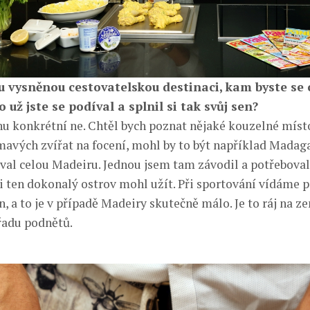
 vysněnou cestovatelskou destinaci, kam byste se 
 už jste se podíval a splnil si tak svůj sen?
u konkrétní ne. Chtěl bych poznat nějaké kouzelné míst
avých zvířat na focení, mohl by to být například Madaga
val celou Madeiru. Jednou jsem tam závodil a potřeboval
si ten dokonalý ostrov mohl užít. Při sportování vídáme p
n, a to je v případě Madeiry skutečně málo. Je to ráj na ze
 řadu podnětů.