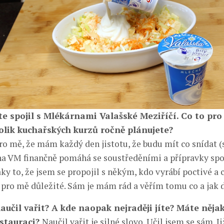
te spojil s Mlékárnami Valašské Meziříčí. Co to pro
lik kuchařských kurzů ročně plánujete?
o mě, že mám každý den jistotu, že budu mít co snídat 
a VM finančně pomáhá se soustředěními a přípravky spo
aky to, že jsem se propojil s někým, kdo vyrábí poctivé a
 pro mě důležité. Sám je mám rád a věřím tomu co a jak d
naučil vařit? A kde naopak nejraději jíte? Máte něja
estauraci?
Naučil vařit je silné slovo. Učil jsem se sám. J