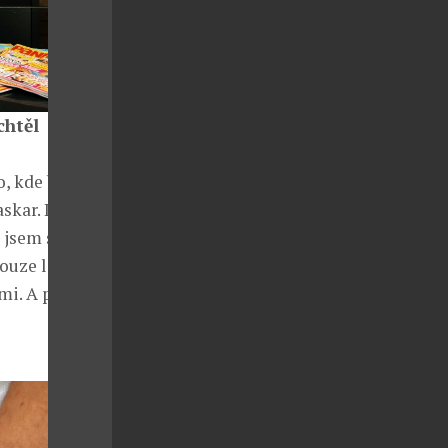
chtěl
o, kde bude
skar. Letos
 jsem se
ouze letiště
mi. A pro