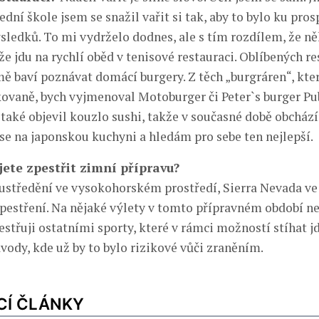
ední škole jsem se snažil vařit si tak, aby to bylo ku pro
ýsledků. To mi vydrželo dodnes, ale s tím rozdílem, že n
že jdu na rychlí oběd v tenisové restauraci. Oblíbených 
 mě baví poznávat domácí burgery. Z těch „burgráren“, kte
kovaně, bych vyjmenoval Motoburger či Peter`s burger P
 také objevil kouzlo sushi, takže v současné době obcház
 se na japonskou kuchyni a hledám pro sebe ten nejlepší.
jete zpestřit zimní přípravu?
ustředění ve vysokohorském prostředí, Sierra Nevada ve 
pestření. Na nějaké výlety v tomto přípravném období nen
estřuji ostatními sporty, které v rámci možností stíhat j
vody, kde už by to bylo rizikové vůči zraněním.
CÍ ČLÁNKY