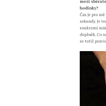
mezi sběrate
hodinky?
Čas je pro mě
sekundy. Je te
soukromí mám
doplněk. Co s
se totiž prav