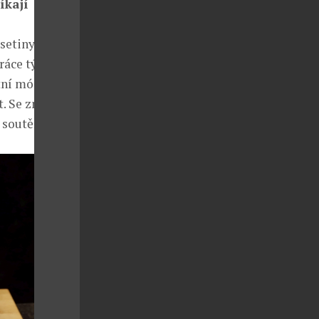
íkají
 setiny
áce týče. V
tní módní
t. Se značkou
 soutěží.