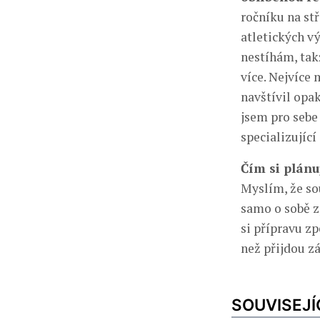
ročníku na stř
atletických v
nestíhám, tak
více. Nejvíce
navštívil opa
jsem pro sebe
specializující
Čím si plánu
Myslím, že so
samo o sobě z
si přípravu zp
než přijdou zá
SOUVISEJÍ