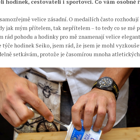
li hodinek, cestovateli i sportovci. Co vám osobně ř
 samozřejmě velice zásadní. O medailích často rozhodují
dy jak mým přítelem, tak nepřítelem – to tedy co se mé pr
 rád pohodu a hodinky pro mě znamenají velice elegan
e týče hodinek Seiko, jsem rád, že jsem je mohl vyzkouše
idelně setkávám, protože je časomírou mnoha atletických