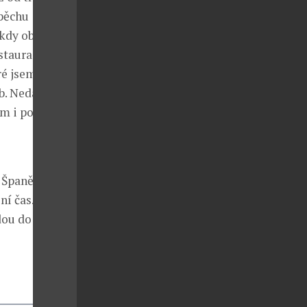
spěchu
ěkdy oběd
restaurací mám
ré jsem
ub. Nedávno
ím i podniky
Španělsku, je
í čas. Ale já
dou do doby,