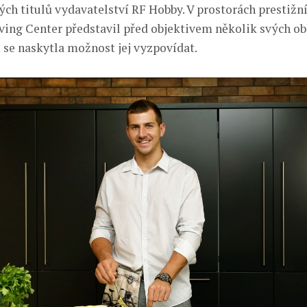
ých titulů vydavatelství RF Hobby. V prostorách prestiž
ving Center představil před objektivem několik svých o
 se naskytla možnost jej vyzpovídat.