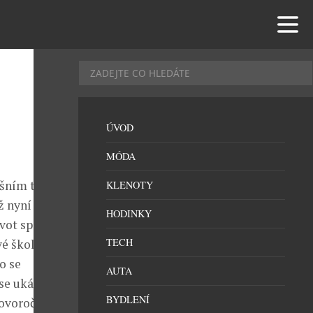
ÚVOD
MÓDA
ošním titulem
KLENOTY
už nyní myslí
HODINKY
ivot sportovce
TECH
é školy v
o se
AUTA
se ukázalo, že
BYDLENÍ
novoroční