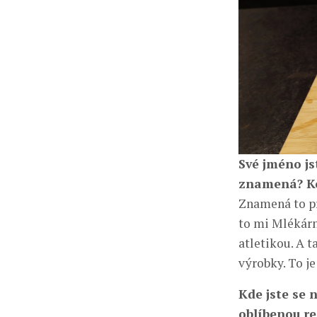
Své jméno js
znamená? Ko
Znamená to pr
to mi Mlékárn
atletikou. A t
výrobky. To je
Kde jste se 
oblíbenou r