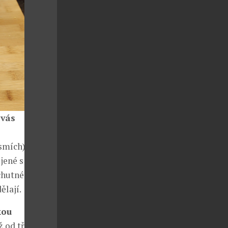
 vás
(smích). Mimo
jené s
 chutné
ělají.
kou
iž od třetího