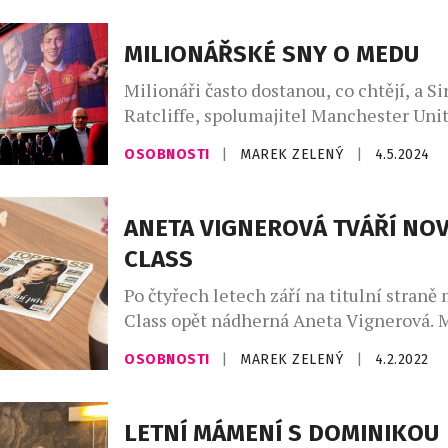
MILIONÁŘSKÉ SNY O MEDU
Milionáři často dostanou, co chtějí, a Si
Ratcliffe, spolumajitel Manchester Unit
dokonalým příkladem. Po osmnáctiměsí
OSOBNOSTI
|
MAREK ZELENÝ
|
4.5.2024
plánování vyhrál spor se sousedem ohle
tenisového kurtu. Tento 71letý magnát, 
za společností Ineos a má majetek v ho
ANETA VIGNEROVÁ TVÁŘÍ NO
miliardy dolarů, byl obviněn z přeměny
CLASS
sedmiakrového pozemku v Hampshire’s 
Po čtyřech letech září na titulní stran
Class opět nádherná Aneta Vignerová. 
republiky z roku 2009 se tentokrát v pr
OSOBNOSTI
|
MAREK ZELENÝ
|
4.2.2022
letošního ročníku prezentuje ve stylo
overalu Philipp Plein, který elegantně 
briliantovým náhrdelníkem české znač
LETNÍ MÁMENÍ S DOMINIKOU
diamonds v hodnotě převyšující milion 