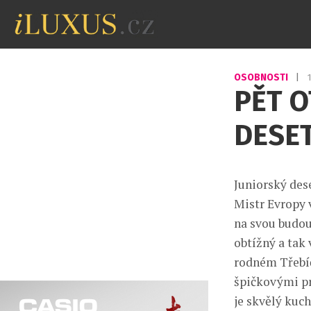
OSOBNOSTI
|
PĚT 
DESET
Juniorský des
Mistr Evropy v
na svou budou
obtížný a tak
rodném Třebíč
špičkovými pr
je skvělý kuch