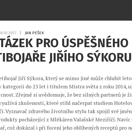
18.10.2017
|
JAN PEŠEK
OTÁZEK PRO ÚSPĚŠNÉHO
IBOJAŘE JIŘÍHO SÝKORU
etibojař Jiří Sýkora, který se mimo jiné může chlubit let
 kategorii do 23 let i titulem Mistra světa z roku 2014, 
cnost. Zřejmě si uvědomuje, že bez silných partnerů je ž
 využívá zkušenosti, které stihl načerpat studiem Hotelov
i. Vyznavač zdravého životního stylu tak spojil své jmén
odukty pocházející z Mlékáren Valašské Meziříčí. Navíc 
ař, což dokázal i při focení jeho oblíbených receptů pro 