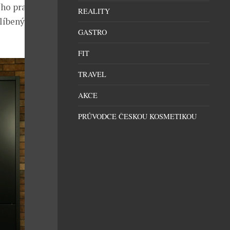
ního pražského
REALITY
blíbených
GASTRO
FIT
TRAVEL
AKCE
PRŮVODCE ČESKOU KOSMETIKOU