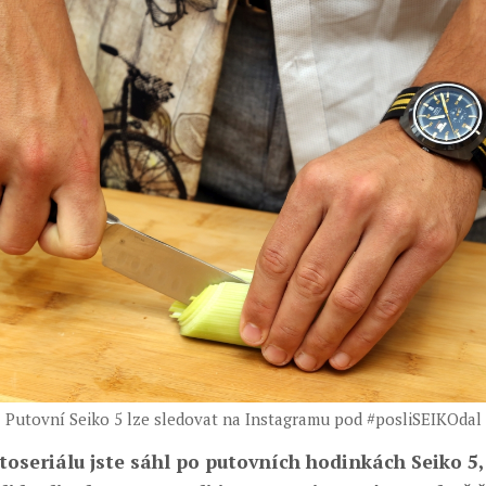
Putovní Seiko 5 lze sledovat na Instagramu pod #posliSEIKOdal
otoseriálu jste sáhl po putovních hodinkách Seiko 5,