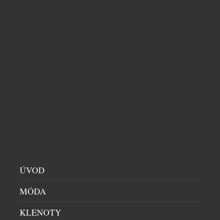
KAMPA PARK LÁKÁ NA SVĚŽÍ KOKTEJLY
RESTAURACE
|
10.7.2026
Léto je synonymem prázdnin, dovolených, pohody u
vody, opalování a osvěžujících drinků. Jak si ho užít
ve městě, když chodíte do práce? Naštěstí Prahou
protéká Vltava. Řeka příjemně ochladí rozpálené
centrum, uklidňuje a láká k vyjížďce. Vlnky houpají,
větřík vám čechrá vlasy a město při pohledu z vody
vypadá úplně jinak. Úkoly a myšlenky mizí […]
ÚVOD
MÓDA
KLENOTY