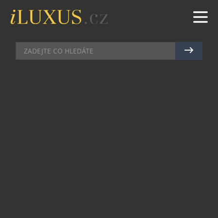
RESTAURACE
|
19.10.2017
|
JAN PEŠEK
SVATOMARTINSKÁ HUSA V NOLA
RESTAURANT&CAFE
Tradice mají něco do sebe, obzvlášť týkají-li se
jídla. A 11. listopadu nastávají opravdové hody.
Kdo by také neměl rád svatomartinskou husu? V
restauraci NOLA Restaurant&Café jí letos
přizpůsobí celé menu.