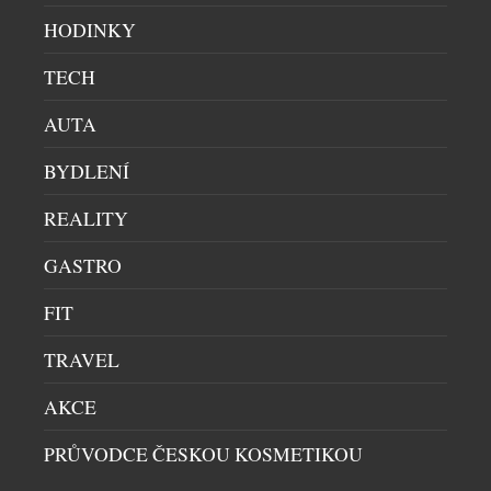
HODINKY
TECH
AUTA
BYDLENÍ
REALITY
GASTRO
FIT
TRAVEL
AKCE
LETNÍ OSVĚŽENÍ V HOTELU ANDAZ PRAGUE
PRŮVODCE ČESKOU KOSMETIKOU
RESTAURACE
|
9.7.2026
Léto si žádá svěží chutě, kvalitní ingredience a