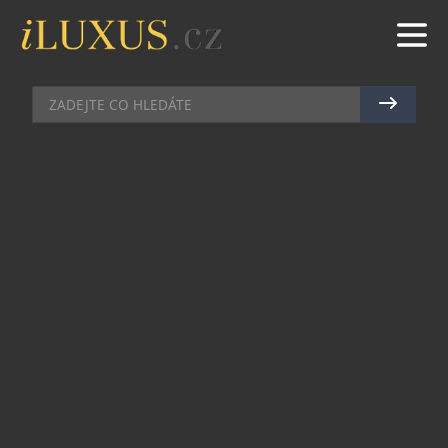
OSOBNOSTI
|
30.10.2017
|
JAN PEŠEK
TOMÁŠ HLAVÁČEK: JSEM
SBĚRATELEM EMOCÍ, LUXUS JE
MÍT NA NĚ ČAS
Tomáš Hlaváček kráčí na cestě k úspěchu rychlým
tempem. V roce 2007 je zařazen mezi TOP 12
manažerů České pojišťovny a ve své sbírce má i
firemní ocenění Best Project Lion Award a Top
Talent Training Program od Generali PPF. Nyní je
členem představenstva, ředitelem obchodu a
strategického rozvoje společnosti CENTROPOL
ENERGY a.s. Ta patří s 300 000 odběrateli energií