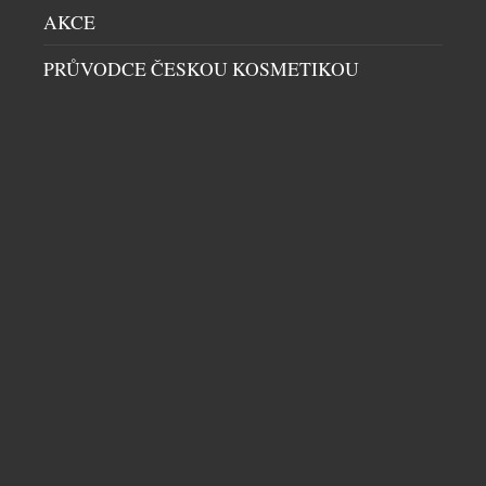
AKCE
PRŮVODCE ČESKOU KOSMETIKOU
MILIONÁŘSKÉ SNY O MEDU
OSOBNOSTI
|
4.5.2024
Milionáři často dostanou, co chtějí, a Sir Jim
Ratcliffe, spolumajitel Manchester United, je toho
dokonalým příkladem. Po osmnáctiměsíčním boji o
plánování vyhrál spor se sousedem ohledně úlů a
tenisového kurtu. Tento 71letý magnát, který stojí
za společností Ineos a má majetek v hodnotě 19,5
miliardy dolarů, byl obviněn z přeměny svého
sedmiakrového pozemku v Hampshire’s […]