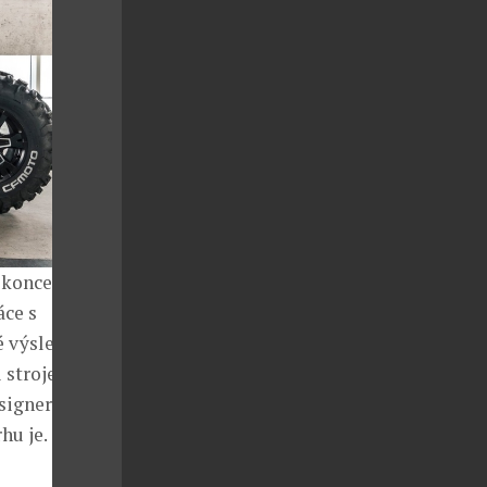
 konceptu
ce s
é výsledky a
 stroje na 4
esignerského
hu je.