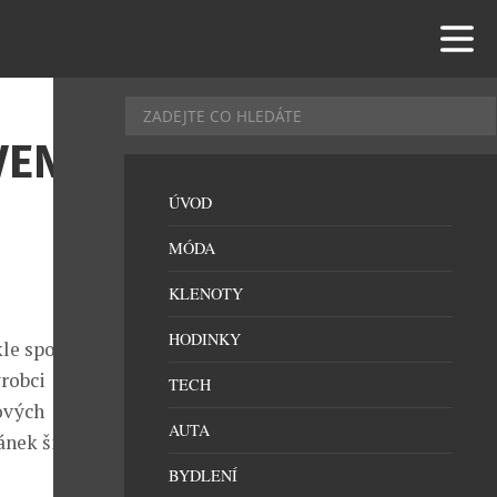
VENÍ
ÚVOD
MÓDA
KLENOTY
HODINKY
le spoustu
ýrobci
TECH
ových
AUTA
ánek široko
BYDLENÍ