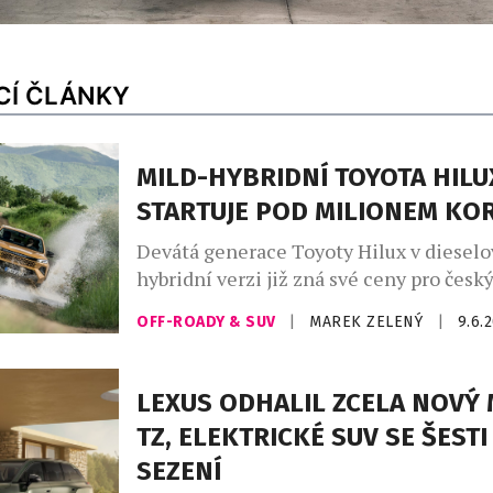
CÍ ČLÁNKY
MILD-HYBRIDNÍ TOYOTA HILU
STARTUJE POD MILIONEM KO
Devátá generace Toyoty Hilux v dieselo
hybridní verzi již zná své ceny pro český
zahájeném předprodeji začíná cena na 
OFF-ROADY & SUV
|
MAREK ZELENÝ
|
9.6.
korun bez DPH, v rámci akční nabídky s
cenu od 929 880 korun bez DPH. První 
verze dorazí na český trh na podzim. Vý
LEXUS ODHALIL ZCELA NOVÝ
mimo jiné […]
TZ, ELEKTRICKÉ SUV SE ŠESTI
SEZENÍ