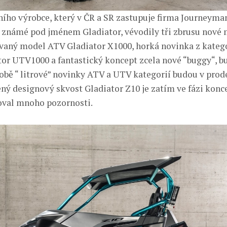
ního výrobce, který v ČR a SR zastupuje firma Journeyma
 známé pod jménem Gladiator, vévodily tři zbrusu nové 
aný model ATV Gladiator X1000, horká novinka z kateg
or UTV1000 a fantastický koncept zcela nové “buggy“, 
bě “ litrové” novinky ATV a UTV kategorií budou v prodej
ený designový skvost Gladiator Z10 je zatím ve fázi konc
oval mnoho pozornosti.