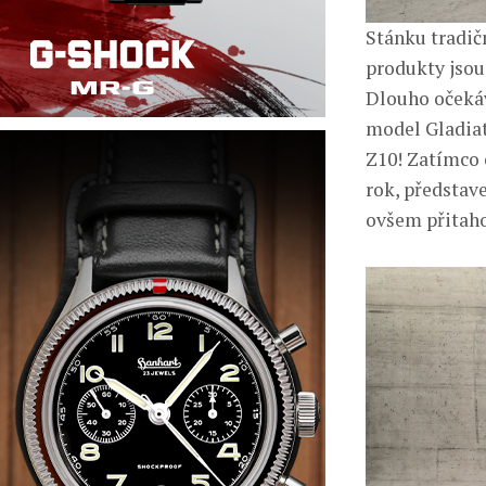
Stánku tradič
produkty jsou
Dlouho očekáv
model Gladiat
Z10! Zatímco o
rok, představ
ovšem přitah