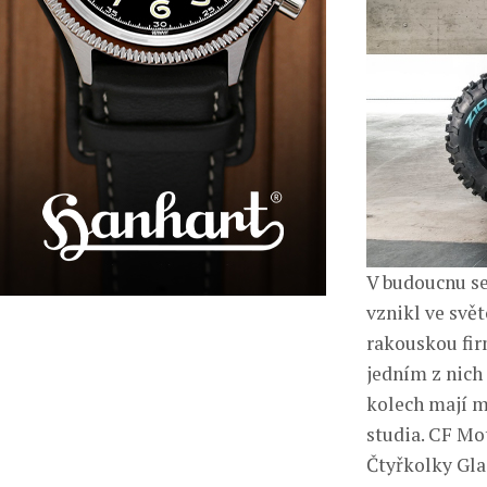
V budoucnu se
vznikl ve sv
rakouskou fir
jedním z nich 
kolech mají m
studia. CF Mo
Čtyřkolky Gla