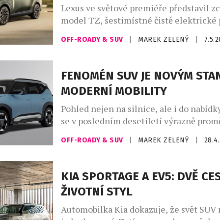
Lexus ve světové premiéře představil z
model TZ, šestimístné čistě elektrické
SUV, které zkoumá nové obzory v oblast
OFF-ROADY & SUV
|
MAREK ZELENÝ
|
7.5.
pohodlí i potěšení z jízdy. Model TZ, kt
novou vizi značky Lexus „Discover“, byl
základě konceptu Driving Lounge, tedy
FENOMÉN SUV JE NOVÝM ST
splynutí kabiny skýtající relaxační prost
MODERNÍ MOBILITY
dynamickými jízdními schopnostmi. Cíl
Pohled nejen na silnice, ale i do nabíd
se v posledním desetiletí výrazně promě
sedany a hatchbacky postupně ztrácejí s
OFF-ROADY & SUV
|
MAREK ZELENÝ
|
28.4
trhu ve prospěch SUV. To, co začalo jako
kategorie pro milovníky outdoorových a
doslova zaplnilo ulice nejen evropskýc
KIA SPORTAGE A EV5: DVĚ CES
statistik tvoří vozy kategorie SUV a cr
ŽIVOTNÍ STYL
polovinu všech […]
Automobilka Kia dokazuje, že svět SUV