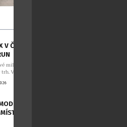
X V ČESKU
RUN
vé mild-
 trh. V právě
1 148 000
2026
e dostává na
mild-hybridní
bava Live
 MODEL
 MÍSTY K