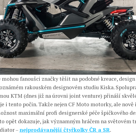
 mohou fanoušci značky těšit na podobné kreace, design
ětoznámém rakouském designovém studiu Kiska. Spoluprá
mou KTM (dnes již na úrovni joint venture) přináší skvěl
je i tento počin. Takže nejen CF Moto motorky, ale nově i
ožnost maximální profi designerské péče špičkového d
to opět dokazuje, jak významným hráčem na světovém tr
diator –
nejprodávanější čtyřkolky ČR a SR
.