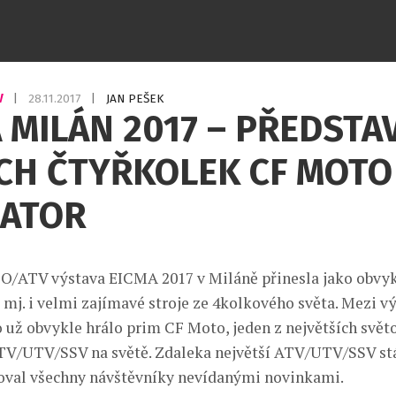
V
|
28.11.2017
|
JAN PEŠEK
 MILÁN 2017 – PŘEDSTA
CH ČTYŘKOLEK CF MOTO
IATOR
O/ATV výstava EICMA 2017 v Miláně přinesla jako obvyk
mj. i velmi zajímavé stroje ze 4kolkového světa. Mezi v
o už obvykle hrálo prim CF Moto, jeden z největších svět
TV/UTV/SSV na světě. Zdaleka největší ATV/UTV/SSV st
oval všechny návštěvníky nevídanými novinkami.