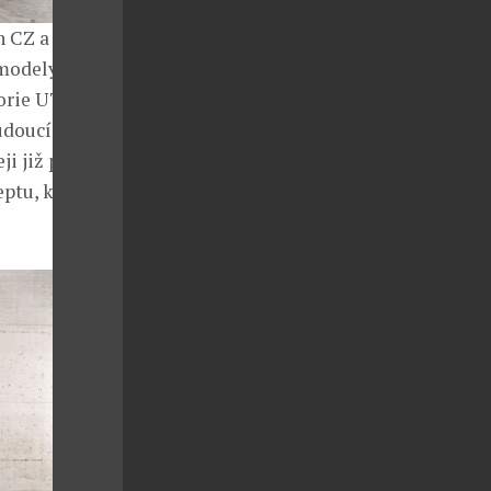
n CZ a
modely.
orie UTV –
budoucí model
i již příští
eptu, který