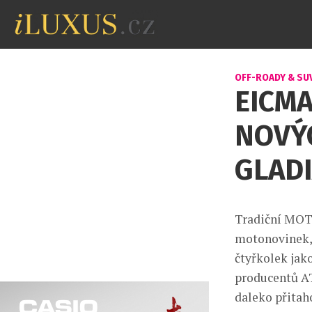
OFF-ROADY & SU
EICMA
NOVÝ
GLAD
Tradiční MOT
motonovinek, 
čtyřkolek jak
producentů A
daleko přitah