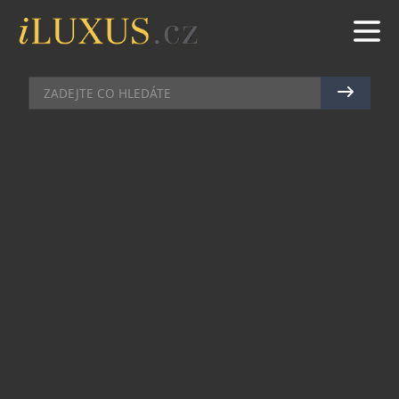
AUTA
|
24.5.2018
|
JAN PEŠEK
CITROËN PŘEDSTAVUJE NOVÉ
SUV C5 AIRCROSS VYRÁBĚNÉ VE
FRANCII
Citroën dnes představuje evropskou verzi nového
SUV C5 Aircross a pokračuje tak ve své
mezinárodní ofenzívě v segmentu SUV. Toto SUV
nové generace se stává zbrusu novou vlajkovou
lodí značky. Nabízí nevídané možnosti
personalizace s 30 kombinacemi karoserie a
střechy. Nové SUV C5 Aircross, které je nositelem
prvků programu Citroën Advanced Comfort, je