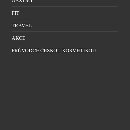
GASTRO
FIT
TRAVEL
AKCE
PRŮVODCE ČESKOU KOSMETIKOU
EXTRA DRY NENÍ NEJSUŠŠÍ. 6 TIPŮ, JAK SI
PROSECCO VYCHUTNAT NAPLNO
DOMÁCÍ BAR
|
29.7.2026
Sklenka prosecca patří k létu stejně přirozeně jako
dlouhé večery, večeře pod širým nebem a spontánní
setkání s přáteli. Své pevné místo si našlo také v
našich skleničkách. Česká republika je sedmým
největším dovozcem prosecca na světě a v případě
jemně perlivého frizzante jí patří dokonce druhé