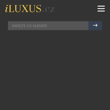
GASTRO
|
20.6.2019
|
JAN PEŠEK
VEČEŘE V OBLACÍCH JE
NAPLÁNOVÁNA V PRAZE HNED
NA TŘI VÍKENDY V ZÁŘÍ
Romantika nejen při západu slunce, parádní
gastronomie a trocha adrenalinu. Takové jsou tři
nezbytné pilíře stále oblíbenější atrakce, pro
kterou se již vžil název Večeře v oblacích, nebo
také Dinner in the Sky. A protože k dokonalosti
nezapomenutelného hodování až padesát metrů
nad zemí je třeba nádherné kulisy, není divu, že
právě v Praze je tato akce tak mimořádně