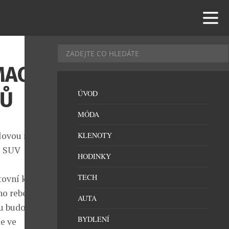
MACH-
ČŮ
ÚVOD
MÓDA
lovou řadu o
KLENOTY
é SUV
HODINKY
TECH
tovní kupé na
o rebelství.
AUTA
u budoucnost.
BYDLENÍ
de ve