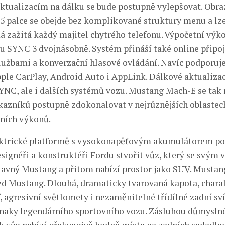
 aktualizacím na dálku se bude postupně vylepšovat. Obr
,5 palce se obejde bez komplikované struktury menu a lze
má zažitá každý majitel chytrého telefonu. Výpočetní výko
u SYNC 3 dvojnásobně. Systém přináší také online připoj
užbami a konverzační hlasové ovládání. Navíc podporuj
pple CarPlay, Android Auto i AppLink. Dálkové aktualiza
YNC, ale i dalších systémů vozu. Mustang Mach-E se tak
ákazníků postupně zdokonalovat v nejrůznějších oblastec
dních výkonů.
ektrické platformě s vysokonapěťovým akumulátorem p
signéři a konstruktéři Fordu stvořit vůz, který se svým
lavný Mustang a přitom nabízí prostor jako SUV. Mustan
ed Mustang. Dlouhá, dramaticky tvarovaná kapota, chara
 agresivní světlomety i nezaměnitelné třídílné zadní svít
znaky legendárního sportovního vozu. Zásluhou důmysln