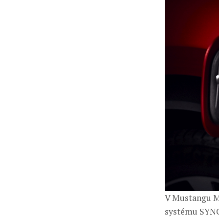
V Mustangu M
systému SYNC.