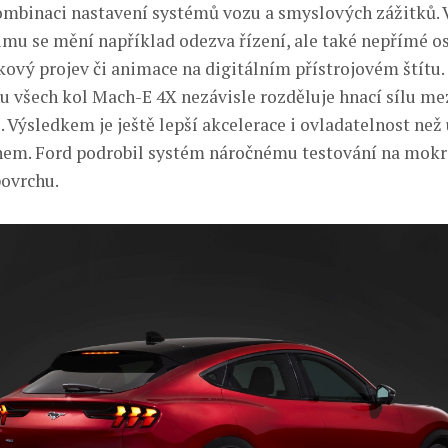
ombinaci nastavení systémů vozu a smyslových zážitků. V
mu se mění například odezva řízení, ale také nepřímé o
ukový projev či animace na digitálním přístrojovém štítu
 všech kol Mach-E 4X nezávisle rozděluje hnací sílu mez
. Výsledkem je ještě lepší akcelerace i ovladatelnost než
em. Ford podrobil systém náročnému testování na mokr
ovrchu.