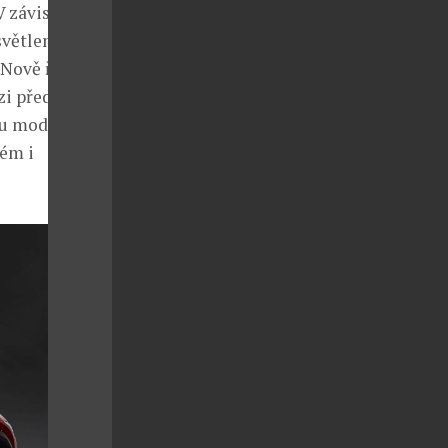
 závislosti na
světlení
. Nově řešený
i přední a
 u modelů se
ém i