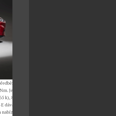
předběžně
Nm. Ještě
65 k), 830 Nm
-E dává na
h nabízí