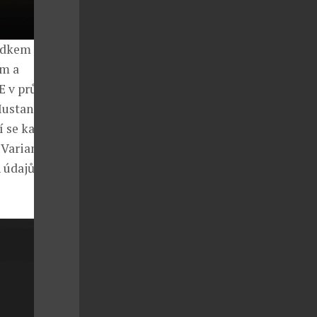
edkem je
em a
E v průběhu
 Mustang Mach-
í se kapacitou
Varianta s
 údajů měla