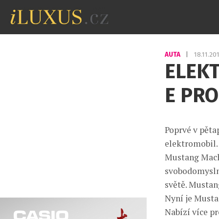
AUTA
|
18.11.20
ELEK
E PRO
Poprvé v pěta
elektromobil.
Mustang Mach-
svobodomyslný
světě. Mustan
Nyní je Musta
Nabízí více pr