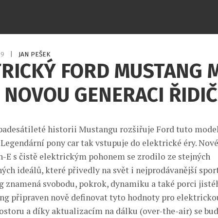
19
|
JAN PEŠEK
TRICKÝ FORD MUSTANG 
 NOVOU GENERACI ŘIDI
padesátileté historii Mustangu rozšiřuje Ford tuto mode
 Legendární pony car tak vstupuje do elektrické éry. Nov
E s čistě elektrickým pohonem se zrodilo ze stejných
ch ideálů, které přivedly na svět i nejprodávanější spor
g znamená svobodu, pokrok, dynamiku a také porci jistéh
ng připraven nově definovat tyto hodnoty pro elektricko
ostoru a díky aktualizacím na dálku (over-the-air) se bu