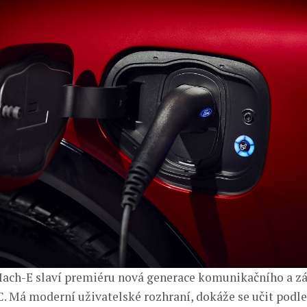
ach-E slaví premiéru nová generace komunikačního a z
 Má moderní uživatelské rozhraní, dokáže se učit podle