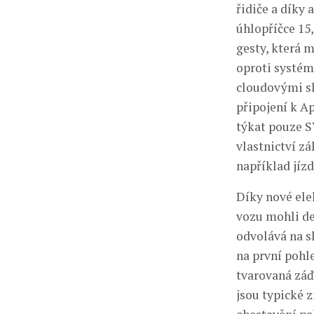
řidiče a díky
úhlopříčce 15
gesty, která 
oproti systém
cloudovými sl
připojení k A
týkat pouze S
vlastnictví z
například jíz
Díky nové el
vozu mohli de
odvolává na s
na první pohl
tvarovaná záď,
jsou typické 