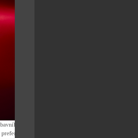
ábavního
 preferencí