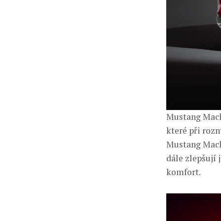
Mustang Mach-
které při roz
Mustang Mach-
dále zlepšují 
komfort.