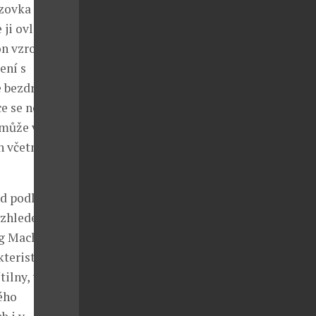
azovka o
 ji ovládat
n vzrostl
ení s
e bezdrátové
ce se nebudou
 může ve
h včetně
od podlahou
 vzhledem
g Mach-E je
kteristicky
ilny, to vše
ého