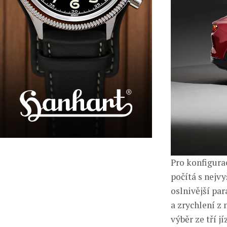
Pro konfigura
počítá s nejv
oslnivější pa
a zrychlení z
výběr ze tří j