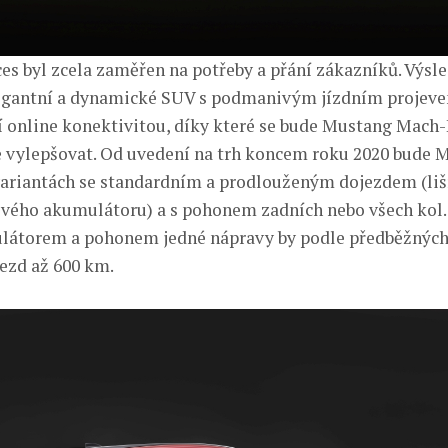
es byl zcela zaměřen na potřeby a přání zákazníků. Výsl
legantní a dynamické SUV s podmanivým jízdním projev
 online konektivitou, díky které se bude Mustang Mach-
 vylepšovat. Od uvedení na trh koncem roku 2020 bude
variantách se standardním a prodlouženým dojezdem (liš
ého akumulátoru) a s pohonem zadních nebo všech kol. 
látorem a pohonem jedné nápravy by podle předběžných
ezd až 600 km.