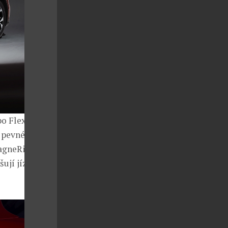
o Flexira,
 pevného.
gneRide, jež
šují jízdní