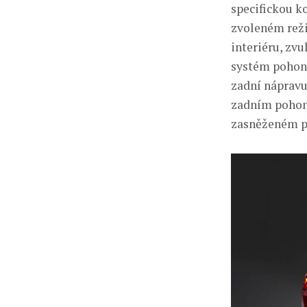
specifickou k
zvoleném reži
interiéru, zv
systém pohonu
zadní nápravu
zadním pohon
zasněženém p