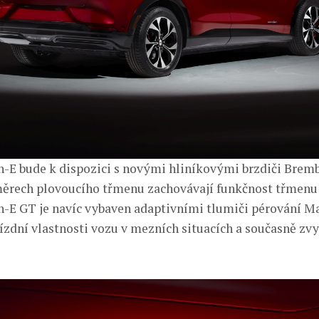
E bude k dispozici s novými hliníkovými brzdiči Bremb
měrech plovoucího třmenu zachovávají funkčnost třmenu
E GT je navíc vybaven adaptivními tlumiči pérování Ma
jízdní vlastnosti vozu v mezních situacích a současně zvy