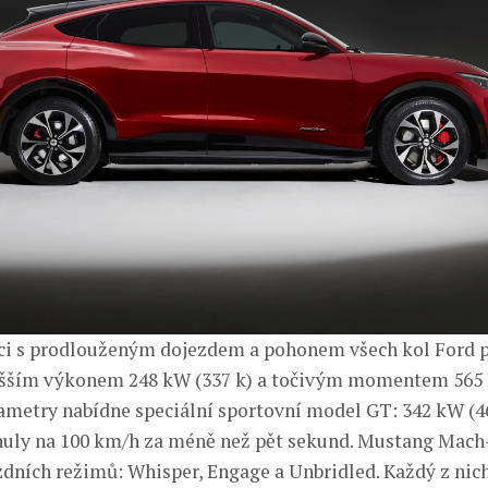
ci s prodlouženým dojezdem a pohonem všech kol Ford 
yšším výkonem 248 kW (337 k) a točivým momentem 565 
rametry nabídne speciální sportovní model GT: 342 kW (4
 nuly na 100 km/h za méně než pět sekund. Mustang Mach
ízdních režimů: Whisper, Engage a Unbridled. Každý z nic