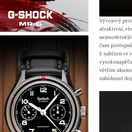
Vývojový proc
atraktivní, e
nejmodernější
času postupně
E nabízen ve 
vysokonapěťov
větším akumu
nabídnout doj