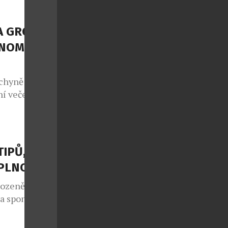
os koná již po
 projekt, jenž
A GROUP
NOMII S
chyně potká s
í večeře, ale
sty na cestu
 regiony.
NEFRIENDS
atických
TIPŮ, JAK
teční v
APLNO
rozeně jako
 a spontánní
lo také v
e sedmým