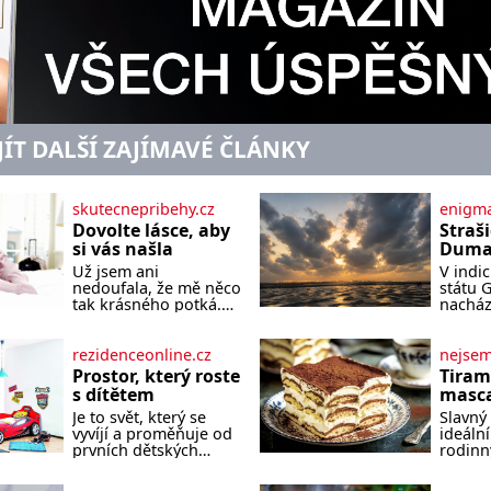
JÍT DALŠÍ ZAJÍMAVÉ ČLÁNKY
skutecnepribehy.cz
enigma
Dovolte lásce, aby
Straš
si vás našla
Dumas
písek
Už jsem ani
V indi
ze kt
nedoufala, že mě něco
státu 
zlo?
tak krásného potká.
nacház
Až v pětapadesáti jsem
které 
zažila lásku na první
temnou
pohled. Poprvé jsem
tomu p
rezidenceonline.cz
nejse
se vdávala, když mi
písek t
Prostor, který roste
Tiram
bylo dvacet. Oba jsme
má plá
s dítětem
masca
byli mladí a byl to tak
netypi
kávo
Je to svět, který se
Slavný 
říkajíc sňatek z
Nakoli
vyvíjí a proměňuje od
ideální
rozumu. Rodiče nás
prvních dětských
rodinn
dali dohromady, Toník
krůčků až po
slavnos
byl dobře zaopatřený
dospívání. Správně
jeho př
mladý muž. Manželství