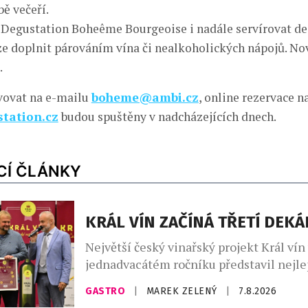
bě večeří.
 Degustation Boheême Bourgeoise i nadále servírovat d
ze doplnit párováním vína či nealkoholických nápojů. N
.
rvovat na e-mailu
boheme@ambi.cz
, online rezervace 
tation.cz
budou spuštěny v nadcházejících dnech.
CÍ ČLÁNKY
KRÁL VÍN ZAČÍNÁ TŘETÍ DEK
Největší český vinařský projekt Král vín
jednadvacátém ročníku představil nejl
vína. Ta vybírala odborná porota z celk
GASTRO
|
MAREK ZELENÝ
|
7.8.2026
vzorků od 157 vinařů. Král vín, který se –