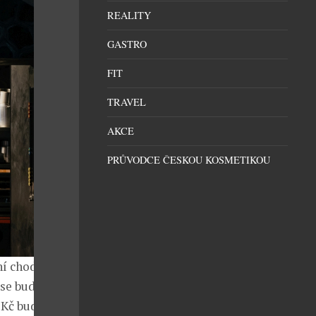
REALITY
GASTRO
FIT
TRAVEL
AKCE
PRŮVODCE ČESKOU KOSMETIKOU
í chod, k
 se bude
Kč bude v