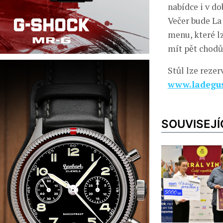
nabídce i v do
Večer bude La
menu, které l
mít pět chodů
Stůl lze reze
www.ladegus
SOUVISEJÍ