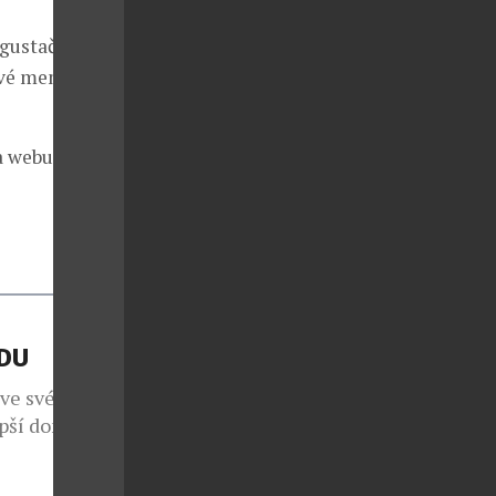
egustační
ové menu bude
na webu
ÁDU
 ve svém již
epší domácí
em 1260
 i přesto, že