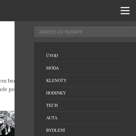
ÚVOD
MÓDA
em bude nově
KLENOTY
bude povoleno
HODINKY
TECH
AUTA
BYDLENÍ