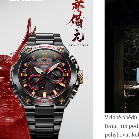
V době obědů d
tomu jim podn
pohybovat kol