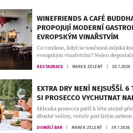
doba je pro domácí vinaře nelehká – let
jednadvacáté, je největší český vinařský
WINEFRIENDS A CAFÉ BUDDH
si klade za […]
PROPOJUJÍ MODERNÍ GASTRO
EVROPSKÝM VINAŘSTVÍM
Co vznikne, když se současná asijská ku
evropským vinařstvím? Nejen degustačn
série výjimečných večerů, které zvou ho
RESTAURACE
|
MAREK ZELENÝ
|
30.7.2026
napříč kontinenty, chutěmi i vinařskými
Café Buddha Group ve spolupráci s WI
připravila na podzim 2026 sérii tří tem
EXTRA DRY NENÍ NEJSUŠŠÍ. 6 
degustačních večerů. Dva z nich se usku
SI PROSECCO VYCHUTNAT N
restauraci PRU58, jeden v […]
Sklenka prosecca patří k létu stejně při
dlouhé večery, večeře pod širým nebem
setkání s přáteli. Své pevné místo si naš
DOMÁCÍ BAR
|
MAREK ZELENÝ
|
29.7.2026
našich skleničkách. Česká republika j