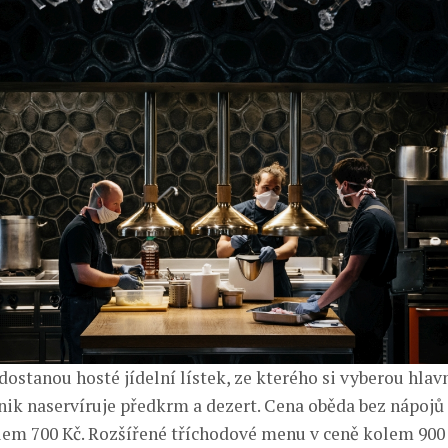
ostanou hosté jídelní lístek, ze kterého si vyberou hlavn
ik naservíruje předkrm a dezert. Cena oběda bez nápojů
em 700 Kč. Rozšířené tříchodové menu v ceně kolem 900 