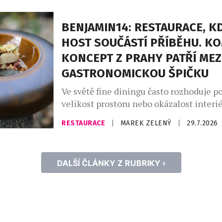
největším dovozcem prosecca na světě a
jemně perlivého frizzante jí patří doko
BENJAMIN14: RESTAURACE, KD
místo. Mezinárodní den prosecca, kter
HOST SOUČÁSTÍ PŘÍBĚHU. K
připadá na […]
KONCEPT Z PRAHY PATŘÍ MEZ
GASTRONOMICKOU ŠPIČKU
Ve světě fine diningu často rozhoduje po
velikost prostoru nebo okázalost interié
Restaurace Benjamin14, která otevřela 
RESTAURACE
|
MAREK ZELENÝ
|
29.7.2026
roce 2018 v pražských Vršovicích, se vy
opačnou cestou. Místo co největší kapac
prostor pro pouhých deset hostů. Místo
DALŠÍ ČLÁNKY Z RUBRIKY ›
servisu přišel osobní dialog. A místo o
kuchyní a hostem vznikla restaurace, […