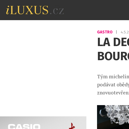
GASTRO
|
4.5.
LA D
BOUR
Tým michelin
podávat obědy
znovuotevření 