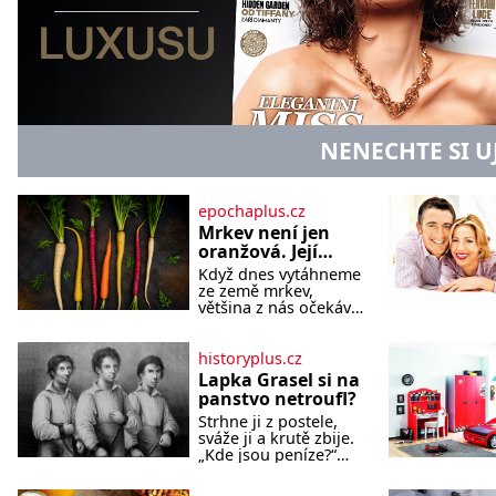
NENECHTE SI U
epochaplus.cz
Mrkev není jen
oranžová. Její
neuvěřitelný
Když dnes vytáhneme
příběh začíná
ze země mrkev,
fialovou barvou
většina z nás očekává
sytě oranžový kořen.
Jenže po většinu své
historie je mrkev
historyplus.cz
všechno možné, jen
Lapka Grasel si na
ne oranžová. Je
panstvo netroufl?
fialová, žlutá, bílá,
Strhne ji z postele,
někdy dokonce téměř
sváže ji a krutě zbije.
černá. Až díky stovkám
„Kde jsou peníze?“
let pečlivého šlechtění
naléhá Grasel na
se z ní stává zelenina,
starou švadlenku.
bez které si českou