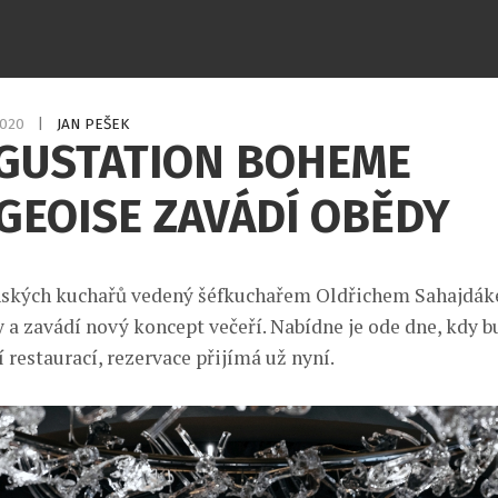
2020
|
JAN PEŠEK
EGUSTATION BOHEME
GEOISE ZAVÁDÍ OBĚDY
ských kuchařů vedený šéfkuchařem Oldřichem Sahajdák
 a zavádí nový koncept večeří. Nabídne je ode dne, kdy 
restaurací, rezervace přijímá už nyní.