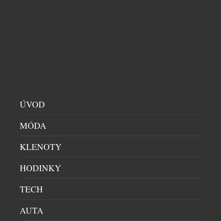
LETNÍ BUBLINKY: OSVĚŽENÍ, KTERÉ PATŘÍ NA
LED
DOMÁCÍ BAR
|
30.6.2026
Léto propuklo v celé své síle a ním přichází chuť na
něco víc než jen na obyčejný vychlazený nápoj.
Champagne Riviera Demi Sec a Anna de Codorníu
Ice Edition ukazují, že šumivá vína mohou
ÚVOD
nabídnout úplně nový zážitek, pokud se servírují s
kostkami ledu. Právě tehdy se naplno rozvine jejich
MÓDA
jemná sladkost, jiskřivá svěžest i […]
KLENOTY
HODINKY
TECH
AUTA