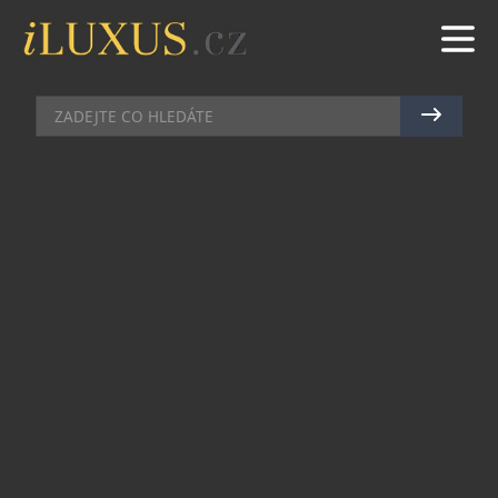
DOMÁCÍ BAR
|
27.4.2021
|
JAN PEŠEK
UMĚLEC REFIK ANADOL SE
SPOJIL S HENNESSY
Hennessy odhaluje své savoir faire v nečekané
podobě. Uznávaný umělec a výzkumník Refik
Anadol byl přizván k pozorování degustační
komise při degustování eaux-de-vie, které později
vytvoří koňak Hennessy V.S.O.P. Privilège.
Během tohoto výjimečného rituálu jim asistovalo
zařízení, které zaznamenávalo jejich emoce při
vychutnávání. Tato data Refik Anadol přeměnil
pomocí 3D data mappingu do barev, tvarů, reliéfů