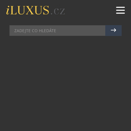
POZEMKY
|
1.12.2022
|
JAN PEŠEK
BUDOUCNOST JE VE DŘEVU,
ŘÍKAJÍ VE WOOD SEEDS
Stavebnictví, nábytkářský, letecký nebo
automobilový průmysl, high-tech i ekologie. To
vše spojuje dohromady jeden jediný přírodní
materiál. Dřevo. Většina lidí si ho dá dohromady
spíše s historickými konstrukcemi. Odborníci mu
naopak věští skvělou budoucnost. I proto se
dostává poslední dobou do hledáčku nejen vědců,
ale také investorů.
Mezi přední investory patří i česká firma Wood