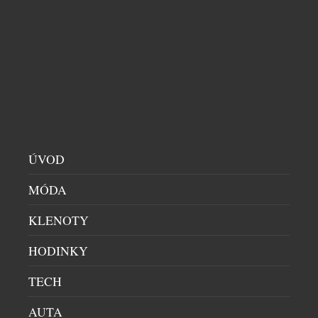
ÚVOD
Takže budoucnost už nepatří aluminiu, jak
říkal slavný český génius?
MÓDA
Václav Bodrov: Já mám Cimrmana rád, je to
KLENOTY
úžasná postava a hliník určitě nějakou
perspektivu má také. Jenže dřevo je skvělá
HODINKY
investice, je lehké, možnosti jeho využití se stále
více rozšiřují a navíc je obnovitelné i snadno
TECH
recyklovatelné. Takže pokud má něco
AUTA
budoucnost, tak právě dřevo.