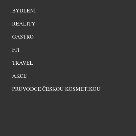
BYDLENÍ
SOUVISEJÍCÍ ČLÁNKY
REALITY
GASTRO
FIT
TRAVEL
AKCE
PRŮVODCE ČESKOU KOSMETIKOU
ZEMĚDĚLSKÁ PŮDA JAKO LUXUS STABILITY V
NEJISTÉ DOBĚ