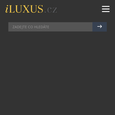
ZEMĚDĚLSKÁ PŮDA JAKO LUXUS STABILITY V
NEJISTÉ DOBĚ