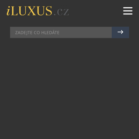
CELEBRITY
|
23.8.2023
|
JAN PEŠEK
HVĚZDOU KAMPANĚ K NOVÝM
HODINKÁM LOUIS VUITTON
TAMBOUR JE BRADLEY COOPER
Louis Vuitton odhaluje novou kampaň k
hodinkám Tambour, jejíž hvězdou je ambasador
módního domu Bradley Cooper.
Bradley Cooper na sérii portrétů od Maria
Sorrentiho a doprovodném videu od Damiena
Chazelleho ztělesňuje novou kapitolu hodinářství
Louis Vuitton, která se s
novými hodinkami