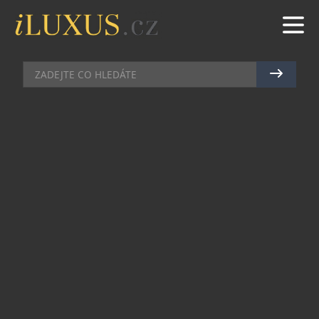
RESTAURACE
|
31.10.2023
|
MAREK ZELENÝ
SVATOMARTINSKÝ VÍKEND V
LOKÁLU: K ČESKÉ KUCHYNI
ČESKÁ HUSA
Rok se s rokem sešel a opět nastal čas
svatomartinských hus. Dozlatova upečených, s
křupavou kůrčičkou a masem, co se rozplývá na
jazyku. V případě Lokálu, kde si sváteční pokrm
vychutnáte i letos, se jedná o čerstvé, nemražené
husy z volného chovu z české Farmy Tůmovi v
Nestanicích. Po upečení přichází na talíři s
červeným zelím s jablky a knedlíky nebo lokšemi.