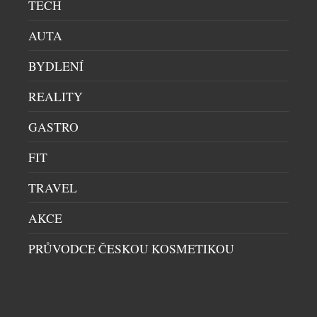
TECH
větřík vám čechrá vlasy a město při pohledu z vody
vypadá úplně jinak. Úkoly a myšlenky mizí […]
AUTA
BYDLENÍ
REALITY
GASTRO
FIT
TRAVEL
AKCE
PRŮVODCE ČESKOU KOSMETIKOU