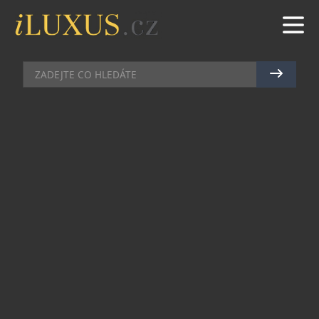
SPECIÁLY
|
18.4.2024
|
MAREK ZELENÝ
DS PENSKE PŘEDSTAVUJE NOVÝ
„KABÁT“ SVÉ FORMULE PRO E-
PRIX V MONAKU
Světový šampionát ABB FIA Formula E se jako
obvykle zastaví v Monaku. A pro tento sedmý
ročník slavného závodu se společnosti DS
Automobiles a PENSKE AUTOSPORT rozhodly
oslavit prestiž a půvab proslulého knížectví.