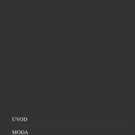
MILD-HYBRIDNÍ TOYOTA HILUX V ČESKU
STARTUJE POD MILIONEM KORUN
OFF-ROADY & SUV
|
9.6.2026
Devátá generace Toyoty Hilux v dieselové mild-
ÚVOD
hybridní verzi již zná své ceny pro český trh. V právě
zahájeném předprodeji začíná cena na 1 148 000
MÓDA