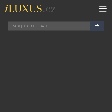
OFF-ROADY & SUV
|
2.5.2024
|
MAREK ZELENÝ
FORD ROZŠIŘUJE NABÍDKU
SVÉHO NEJPRODÁVANĚJŠÍHO
PICK-UPU RANGER NOVÝM
MODELEM WILDTRAK X
Společnost Ford dnes v České republice odhalila
nový Ranger Wildtrak X – verzi zaměřenou na
terénní jízdu, která doplňuje nejrozsáhlejší
modelovou řadu nejprodávanějšího pick-upu v
Evropě.
Model je určen zákazníkům, kteří vyžadují lepší