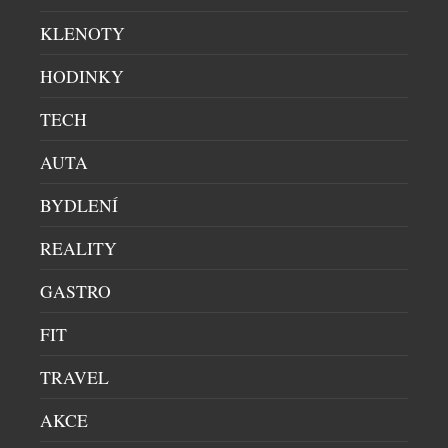
korun bez DPH, v rámci akční nabídky se dostává na
cenu od 929 880 korun bez DPH. První mild-hybridní
KLENOTY
verze dorazí na český trh na podzim. Výbava Live
HODINKY
mimo jiné […]
TECH
AUTA
BYDLENÍ
REALITY
GASTRO
FIT
LEXUS ODHALIL ZCELA NOVÝ MODEL TZ,
ELEKTRICKÉ SUV SE ŠESTI MÍSTY K SEZENÍ
TRAVEL
OFF-ROADY & SUV
|
7.5.2026
AKCE
Lexus ve světové premiéře představil zcela nový