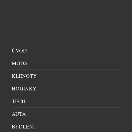
ÚVOD
MÓDA
KLENOTY
MILD-HYBRIDNÍ TOYOTA HILUX V ČESKU
HODINKY
STARTUJE POD MILIONEM KORUN
TECH
OFF-ROADY & SUV
|
9.6.2026
Devátá generace Toyoty Hilux v dieselové mild-
AUTA
hybridní verzi již zná své ceny pro český trh. V právě
BYDLENÍ
zahájeném předprodeji začíná cena na 1 148 000