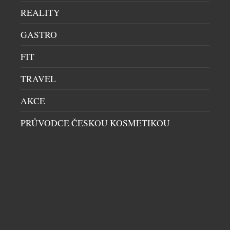
korun bez DPH, v rámci akční nabídky se dostává na
REALITY
cenu od 929 880 korun bez DPH. První mild-hybridní
verze dorazí na český trh na podzim. Výbava Live
GASTRO
mimo jiné […]
FIT
TRAVEL
AKCE
PRŮVODCE ČESKOU KOSMETIKOU
LEXUS ODHALIL ZCELA NOVÝ MODEL TZ,
ELEKTRICKÉ SUV SE ŠESTI MÍSTY K SEZENÍ
OFF-ROADY & SUV
|
7.5.2026
Lexus ve světové premiéře představil zcela nový