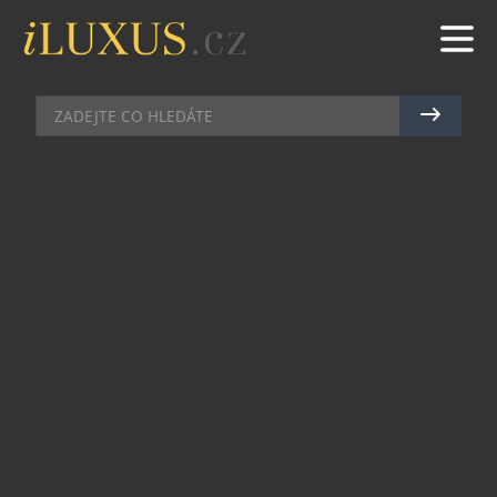
OFF-ROADY & SUV
|
22.5.2024
|
MAREK ZELENÝ
SUZUKI UVÁDÍ NA TRH FACELIFT
SVÉHO MODELU VITARA
Suzuki představuje facelift modelu Vitara, SUV,
které je navrženo pro akci. Autentický design SUV
a dynamické tvary vyjadřují napínavé zážitky,
které je Vitara připravena nabídnout při každé
jízdě. Kromě vylepšeného designu Vitara přináší
další novinky, v čele s novými bezpečnostními
systémy a 9palcovým dotykovým displejem. Díky
hybridním pohonům s technologiemi Suzuki v
sobě Vitara kombinuje nízkou spotřebu paliva,