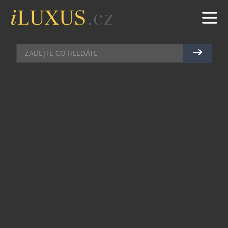
OSOBNOSTI
|
14.12.2015
|
JAN PEŠEK
MICHAL SKOŘEPA Z KAPELY
STROY NA TÉMA LUXUS
Nestává se často, že by portál iLuxus.cz
vyzpovídával někoho z hudební branže. Až
doposavad si zakládal na celebritách,
manažerech a vlastnících velkých korporátů.
Jenže na kvalitní restaurace a servis si potrpí i
jiní, a tak jsme využili možnosti a popovídali si s
frontmanem kapely STROY, s Michalem
Skořepou.
Kam nejraději chodíte jíst?